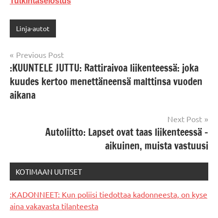
Tutkintaselostus
Linja-autot
Post
Previous Post
:KUUNTELE JUTTU: Rattiraivoa liikenteessä: joka
navigation
kuudes kertoo menettäneensä malttinsa vuoden
aikana
Next Post
Autoliitto: Lapset ovat taas liikenteessä –
aikuinen, muista vastuusi
KOTIMAAN UUTISET
:KADONNEET: Kun poliisi tiedottaa kadonneesta, on kyse
aina vakavasta tilanteesta