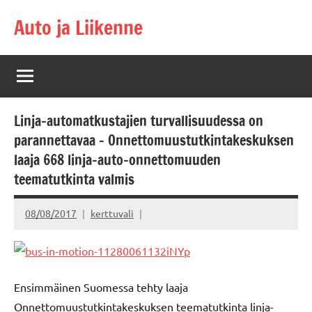
Skip
Auto ja Liikenne
to
content
Linja-automatkustajien turvallisuudessa on
parannettavaa – Onnettomuustutkintakeskuksen
laaja 668 linja-auto-onnettomuuden
teematutkinta valmis
08/08/2017
kerttuvali
Ensimmäinen Suomessa tehty laaja
Onnettomuustutkintakeskuksen teematutkinta linja-