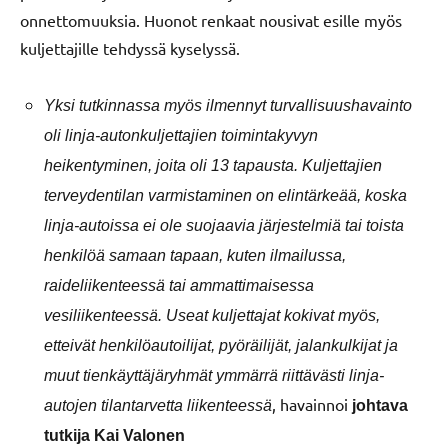
onnettomuuksia. Huonot renkaat nousivat esille myös
kuljettajille tehdyssä kyselyssä.
Yksi tutkinnassa myös ilmennyt turvallisuushavainto
oli linja-autonkuljettajien toimintakyvyn
heikentyminen, joita oli 13 tapausta. Kuljettajien
terveydentilan varmistaminen on elintärkeää, koska
linja-autoissa ei ole suojaavia järjestelmiä tai toista
henkilöä samaan tapaan, kuten ilmailussa,
raideliikenteessä tai ammattimaisessa
vesiliikenteessä. Useat kuljettajat kokivat myös,
etteivät henkilöautoilijat, pyöräilijät, jalankulkijat ja
muut tienkäyttäjäryhmät ymmärrä riittävästi linja-
, havainnoi
autojen tilantarvetta liikenteessä
johtava
tutkija Kai Valonen