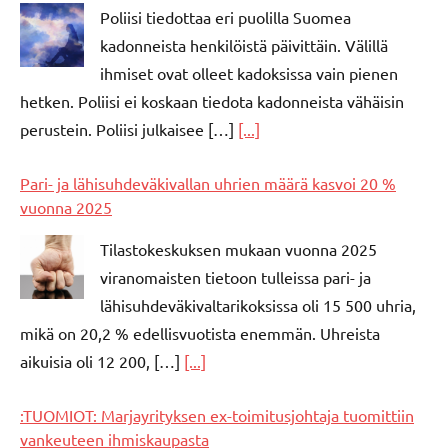
Poliisi tiedottaa eri puolilla Suomea
kadonneista henkilöistä päivittäin. Välillä
ihmiset ovat olleet kadoksissa vain pienen
hetken. Poliisi ei koskaan tiedota kadonneista vähäisin
perustein. Poliisi julkaisee […]
[...]
Pari- ja lähisuhdeväkivallan uhrien määrä kasvoi 20 %
vuonna 2025
Tilastokeskuksen mukaan vuonna 2025
viranomaisten tietoon tulleissa pari- ja
lähisuhdeväkivaltarikoksissa oli 15 500 uhria,
mikä on 20,2 % edellisvuotista enemmän. Uhreista
aikuisia oli 12 200, […]
[...]
:TUOMIOT: Marjayrityksen ex-toimitusjohtaja tuomittiin
vankeuteen ihmiskaupasta