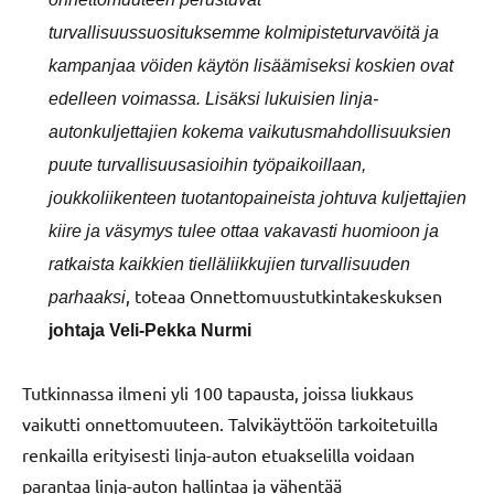
turvallisuussuosituksemme kolmipisteturvavöitä ja
kampanjaa vöiden käytön lisäämiseksi koskien ovat
edelleen voimassa. Lisäksi lukuisien linja-
autonkuljettajien kokema vaikutusmahdollisuuksien
puute turvallisuusasioihin työpaikoillaan,
joukkoliikenteen tuotantopaineista johtuva kuljettajien
kiire ja väsymys tulee ottaa vakavasti huomioon ja
ratkaista kaikkien tielläliikkujien turvallisuuden
, toteaa Onnettomuustutkintakeskuksen
parhaaksi
johtaja
Veli-Pekka Nurmi
Tutkinnassa ilmeni yli 100 tapausta, joissa liukkaus
vaikutti onnettomuuteen. Talvikäyttöön tarkoitetuilla
renkailla erityisesti linja-auton etuakselilla voidaan
parantaa linja-auton hallintaa ja vähentää