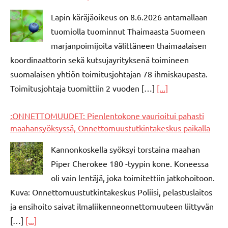
Lapin käräjäoikeus on 8.6.2026 antamallaan
tuomiolla tuominnut Thaimaasta Suomeen
marjanpoimijoita välittäneen thaimaalaisen
koordinaattorin sekä kutsujayrityksenä toimineen
suomalaisen yhtiön toimitusjohtajan 78 ihmiskaupasta.
Toimitusjohtaja tuomittiin 2 vuoden […]
[...]
:ONNETTOMUUDET: Pienlentokone vaurioitui pahasti
maahansyöksyssä, Onnettomuustutkintakeskus paikalla
Kannonkoskella syöksyi torstaina maahan
Piper Cherokee 180 -tyypin kone. Koneessa
oli vain lentäjä, joka toimitettiin jatkohoitoon.
Kuva: Onnettomuustutkintakeskus Poliisi, pelastuslaitos
ja ensihoito saivat ilmaliikenneonnettomuuteen liittyvän
[…]
[...]