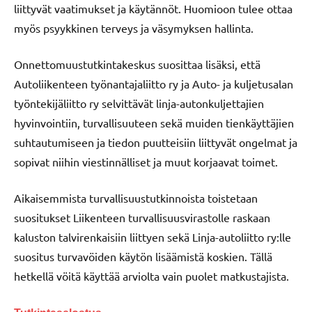
liittyvät vaatimukset ja käytännöt. Huomioon tulee ottaa
myös psyykkinen terveys ja väsymyksen hallinta.
Onnettomuustutkintakeskus suosittaa lisäksi, että
Autoliikenteen työnantajaliitto ry ja Auto- ja kuljetusalan
työntekijäliitto ry selvittävät linja-autonkuljettajien
hyvinvointiin, turvallisuuteen sekä muiden tienkäyttäjien
suhtautumiseen ja tiedon puutteisiin liittyvät ongelmat ja
sopivat niihin viestinnälliset ja muut korjaavat toimet.
Aikaisemmista turvallisuustutkinnoista toistetaan
suositukset Liikenteen turvallisuusvirastolle raskaan
kaluston talvirenkaisiin liittyen sekä Linja-autoliitto ry:lle
suositus turvavöiden käytön lisäämistä koskien. Tällä
hetkellä vöitä käyttää arviolta vain puolet matkustajista.