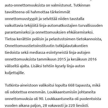
auto-onnettomuuksista on valmistunut. Tutkinnan
tavoitteena oli hahmottaa tärkeimmät
onnettomuustyypit ja selvittää niiden taustalla
vaikuttavia tekijöitä linja-automatkustajien turvallisuuden
parantamiseksi ja onnettomuuksien ehkäisemiseksi.
Tietoa kerättiin poliisin ja pelastustoimen tietokannoista,
Onnettomuustietoinstituutin tutkijalautakuntien
tiedoista sekä mediassa esiintyneistä linja-autojen
onnettomuuksista tammikuun 2015 ja kesäkuun 2016
väliseltä ajalta. Lisäksi tehtiin kysely linja-auton
kuljettajille.
Tutkinta-aineistoon valikoitui lopulta 668 tapausta, mikä
oli odotettua enemmän. Loukkaantumisiin johtaneita
onnettomuuksia oli 90. Loukkaantuneita oli puolentoista
vuoden aikana paljon, 28 vakavasti ja 220 lievästi.