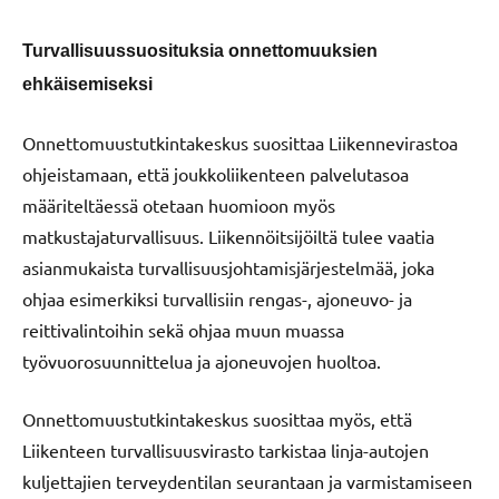
Turvallisuussuosituksia onnettomuuksien
ehkäisemiseksi
Onnettomuustutkintakeskus suosittaa Liikennevirastoa
ohjeistamaan, että joukkoliikenteen palvelutasoa
määriteltäessä otetaan huomioon myös
matkustajaturvallisuus. Liikennöitsijöiltä tulee vaatia
asianmukaista turvallisuusjohtamisjärjestelmää, joka
ohjaa esimerkiksi turvallisiin rengas-, ajoneuvo- ja
reittivalintoihin sekä ohjaa muun muassa
työvuorosuunnittelua ja ajoneuvojen huoltoa.
Onnettomuustutkintakeskus suosittaa myös, että
Liikenteen turvallisuusvirasto tarkistaa linja-autojen
kuljettajien terveydentilan seurantaan ja varmistamiseen