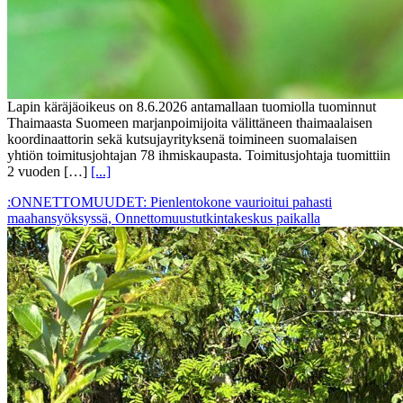
Lapin käräjäoikeus on 8.6.2026 antamallaan tuomiolla tuominnut
Thaimaasta Suomeen marjanpoimijoita välittäneen thaimaalaisen
koordinaattorin sekä kutsujayrityksenä toimineen suomalaisen
yhtiön toimitusjohtajan 78 ihmiskaupasta. Toimitusjohtaja tuomittiin
2 vuoden […]
[...]
:ONNETTOMUUDET: Pienlentokone vaurioitui pahasti
maahansyöksyssä, Onnettomuustutkintakeskus paikalla