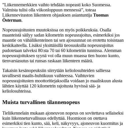
”Liikennemerkkien vaihto tehdään nopeasti koko Suomessa.
Valmista tulisi olla viikonloppuun mennessä”, toteaa
Liikenneviraston liikenteen ohjauksen asiantuntija
Tuomas
Österman
.
Nopeusrajoitusten muutoksissa on myös poikkeuksia. Osalla
maanteistä säilyy sadan kilometrin nopeusrajoitus, esimerkiksi jos
maantie on vähäliikenteinen tai sen ajosuunnat on erotettu toisistaan
keskikaiteella. Lisäksi yksittäisillä tieosuuksilla nopeusrajoitus
pudotetaan talveksi 80:sta 70 tai 60 kilometriin tunnissa. Alemman
nopeusrajoituksen syynä voi olla muun muassa tien huono kunto,
tienvarsiasutus tai runsas raskaan liikenteen määrä.
Takaisin kesänopeuksiin siirrytään keliolosuhteiden salliessa
tavallisesti maalis-huhtikuun vaihteessa. Vaihtuvien
nopeusrajoitusten moottoritiejaksoilla voidaan jo maaliskuun alusta
lähtien käyttää 120 kilometrin rajoitusta hyvissä sää- ja
keliolosuhteissa.
Muista turvallinen tilannenopeus
Tieliikennelain mukaan ajoneuvon nopeus on sovitettava sellaiseksi
kuin liikenneturvallisuus edellyttää. Huomioon on otettava
esimerkiksi tien kunto, sää, keli, näkyvyys, ajoneuvon kuormitus ja