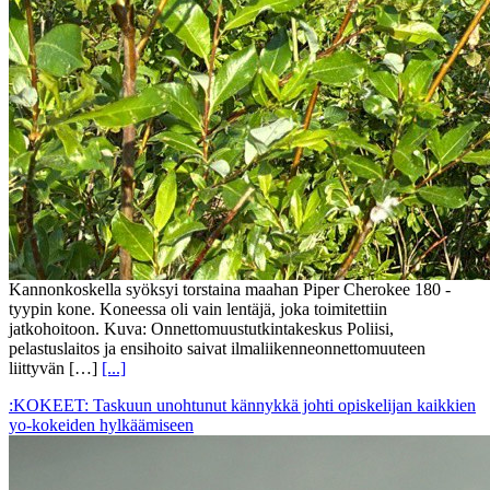
Kannonkoskella syöksyi torstaina maahan Piper Cherokee 180 -
tyypin kone. Koneessa oli vain lentäjä, joka toimitettiin
jatkohoitoon. Kuva: Onnettomuustutkintakeskus Poliisi,
pelastuslaitos ja ensihoito saivat ilmaliikenneonnettomuuteen
liittyvän […]
[...]
:KOKEET: Taskuun unohtunut kännykkä johti opiskelijan kaikkien
yo-kokeiden hylkäämiseen