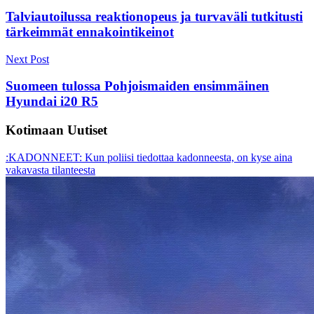
navigation
Talviautoilussa reaktionopeus ja turvaväli tutkitusti
tärkeimmät ennakointikeinot
Next Post
Suomeen tulossa Pohjoismaiden ensimmäinen
Hyundai i20 R5
Kotimaan Uutiset
:KADONNEET: Kun poliisi tiedottaa kadonneesta, on kyse aina
vakavasta tilanteesta