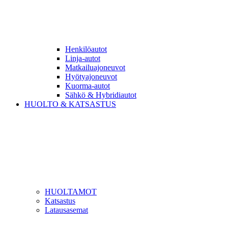
Henkilöautot
Linja-autot
Matkailuajoneuvot
Hyötyajoneuvot
Kuorma-autot
Sähkö & Hybridiautot
HUOLTO & KATSASTUS
HUOLTAMOT
Katsastus
Latausasemat