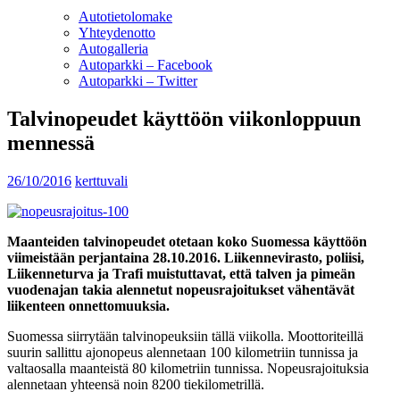
Autotietolomake
Yhteydenotto
Autogalleria
Autoparkki – Facebook
Autoparkki – Twitter
Talvinopeudet käyttöön viikonloppuun
mennessä
26/10/2016
kerttuvali
Maanteiden talvinopeudet otetaan koko Suomessa käyttöön
viimeistään perjantaina 28.10.2016. Liikennevirasto, poliisi,
Liikenneturva ja Trafi muistuttavat, että talven ja pimeän
vuodenajan takia alennetut nopeusrajoitukset vähentävät
liikenteen onnettomuuksia.
Suomessa siirrytään talvinopeuksiin tällä viikolla. Moottoriteillä
suurin sallittu ajonopeus alennetaan 100 kilometriin tunnissa ja
valtaosalla maanteistä 80 kilometriin tunnissa. Nopeusrajoituksia
alennetaan yhteensä noin 8200 tiekilometrillä.