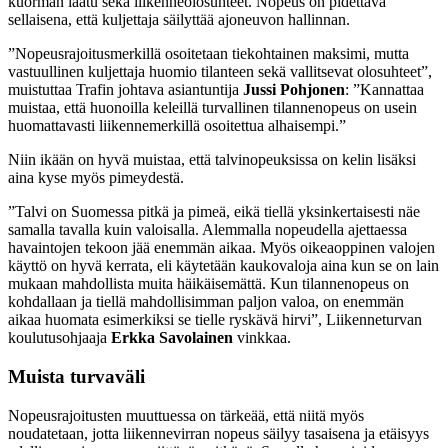
kuorman laatu sekä liikenneolosuhteet. Nopeus on pidettävä
sellaisena, että kuljettaja säilyttää ajoneuvon hallinnan.
”Nopeusrajoitusmerkillä osoitetaan tiekohtainen maksimi, mutta
vastuullinen kuljettaja huomio tilanteen sekä vallitsevat olosuhteet”,
muistuttaa Trafin johtava asiantuntija
Jussi Pohjonen
: ”Kannattaa
muistaa, että huonoilla keleillä turvallinen tilannenopeus on usein
huomattavasti liikennemerkillä osoitettua alhaisempi.”
Niin ikään on hyvä muistaa, että talvinopeuksissa on kelin lisäksi
aina kyse myös pimeydestä.
”Talvi on Suomessa pitkä ja pimeä, eikä tiellä yksinkertaisesti näe
samalla tavalla kuin valoisalla. Alemmalla nopeudella ajettaessa
havaintojen tekoon jää enemmän aikaa. Myös oikeaoppinen valojen
käyttö on hyvä kerrata, eli käytetään kaukovaloja aina kun se on lain
mukaan mahdollista muita häikäisemättä. Kun tilannenopeus on
kohdallaan ja tiellä mahdollisimman paljon valoa, on enemmän
aikaa huomata esimerkiksi se tielle ryskävä hirvi”, Liikenneturvan
koulutusohjaaja
Erkka Savolainen
vinkkaa.
Muista turvaväli
Nopeusrajoitusten muuttuessa on tärkeää, että niitä myös
noudatetaan, jotta liikennevirran nopeus säilyy tasaisena ja etäisyys