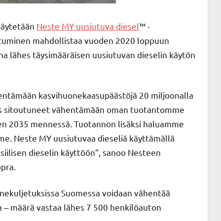
 käytetään
Neste MY uusiutuva diesel
™ -
entuminen mahdollistaa vuoden 2020 loppuun
a lähes täysimääräisen uusiutuvan dieselin käytön
ntämään kasvihuonekaasupäästöjä 20 miljoonalla
ös sitoutuneet vähentämään oman tuotantomme
teen 2035 mennessä. Tuotannon lisäksi haluamme
e. Neste MY uusiutuvaa dieseliä käyttämällä
ssiilisen dieselin käyttöön”, sanoo Nesteen
opra.
oainekuljetuksissa Suomessa voidaan vähentää
a ‒ määrä vastaa lähes 7 500 henkilöauton