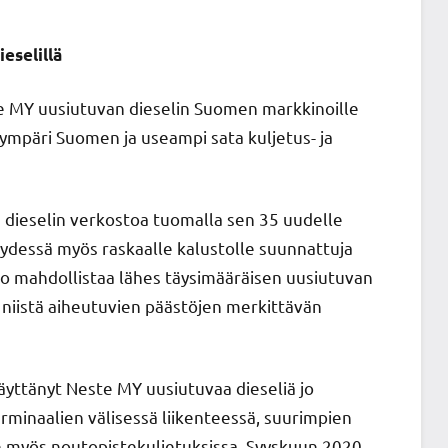
eselillä
ste MY uusiutuvan dieselin Suomen markkinoille
 ympäri Suomen ja useampi sata kuljetus- ja
ieselin verkostoa tuomalla sen 35 uudelle
ydessä myös raskaalle kalustolle suunnattuja
to mahdollistaa lähes täysimääräisen uusiutuvan
 niistä aiheutuvien päästöjen merkittävän
käyttänyt Neste MY uusiutuvaa dieseliä jo
inaalien välisessä liikenteessä, suurimpien
n myös noutopistekuljetuksissa. Syyskuun 2020