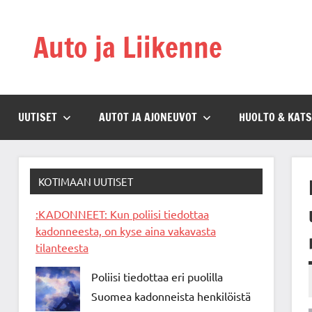
Skip
to
Auto ja Liikenne
content
UUTISET
AUTOT JA AJONEUVOT
HUOLTO & KAT
KOTIMAAN UUTISET
:KADONNEET: Kun poliisi tiedottaa
kadonneesta, on kyse aina vakavasta
tilanteesta
Poliisi tiedottaa eri puolilla
Suomea kadonneista henkilöistä