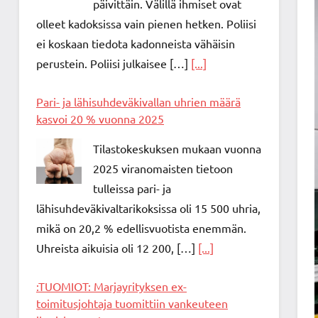
päivittäin. Välillä ihmiset ovat
olleet kadoksissa vain pienen hetken. Poliisi
ei koskaan tiedota kadonneista vähäisin
perustein. Poliisi julkaisee […]
[...]
Pari- ja lähisuhdeväkivallan uhrien määrä
kasvoi 20 % vuonna 2025
Tilastokeskuksen mukaan vuonna
2025 viranomaisten tietoon
tulleissa pari- ja
lähisuhdeväkivaltarikoksissa oli 15 500 uhria,
mikä on 20,2 % edellisvuotista enemmän.
Uhreista aikuisia oli 12 200, […]
[...]
:TUOMIOT: Marjayrityksen ex-
toimitusjohtaja tuomittiin vankeuteen