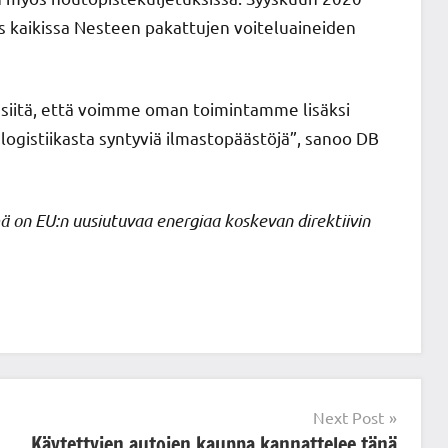
s kaikissa Nesteen pakattujen voiteluaineiden
a siitä, että voimme oman toimintamme lisäksi
gistiikasta syntyviä ilmastopäästöjä”, sanoo DB
 on EU:n uusiutuvaa energiaa koskevan direktiivin
Next Post
Käytettyjen autojen kauppa kannattelee tänä