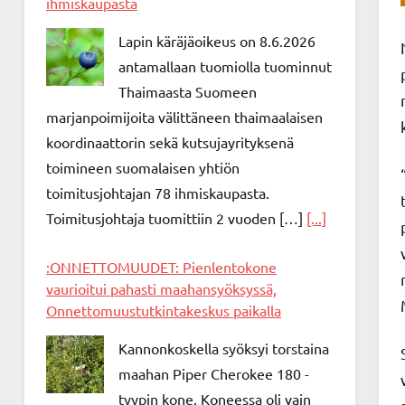
ihmiskaupasta
Lapin käräjäoikeus on 8.6.2026
antamallaan tuomiolla tuominnut
Thaimaasta Suomeen
marjanpoimijoita välittäneen thaimaalaisen
koordinaattorin sekä kutsujayrityksenä
toimineen suomalaisen yhtiön
toimitusjohtajan 78 ihmiskaupasta.
Toimitusjohtaja tuomittiin 2 vuoden […]
[...]
:ONNETTOMUUDET: Pienlentokone
vaurioitui pahasti maahansyöksyssä,
Onnettomuustutkintakeskus paikalla
Kannonkoskella syöksyi torstaina
maahan Piper Cherokee 180 -
tyypin kone. Koneessa oli vain