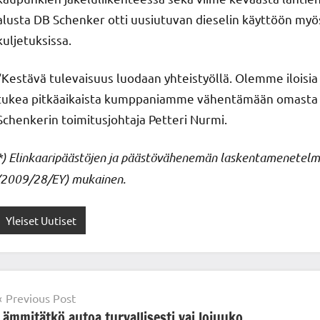
alusta DB Schenker otti uusiutuvan dieselin käyttöön myö
kuljetuksissa.
“Kestävä tulevaisuus luodaan yhteistyöllä. Olemme iloisi
tukea pitkäaikaista kumppaniamme vähentämään omasta lo
Schenkerin toimitusjohtaja Petteri Nurmi.
*) Elinkaaripäästöjen ja päästövähenemän laskentamenetelmä
(2009/28/EY) mukainen.
Yleiset Uutiset
Post
Previous Post
Lämmitätkö autoa turvallisesti vai lojuuko