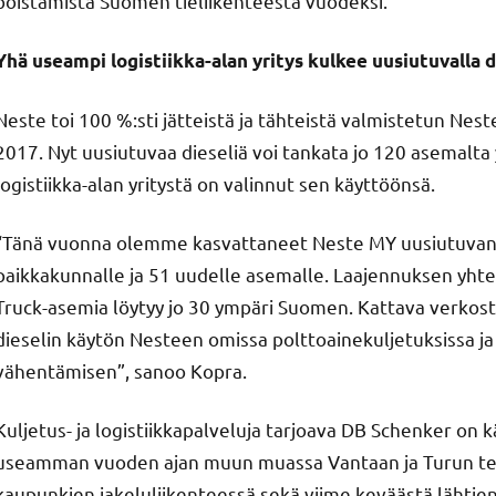
poistamista Suomen tieliikenteestä vuodeksi.
Yhä useampi logistiikka-alan yritys kulkee uusiutuvalla di
Neste toi 100 %:sti jätteistä ja tähteistä valmistetun Ne
2017. Nyt uusiutuvaa dieseliä voi tankata jo 120 asemalta
logistiikka-alan yritystä on valinnut sen käyttöönsä.
“Tänä vuonna olemme kasvattaneet Neste MY uusiutuvan d
paikkakunnalle ja 51 uudelle asemalle. Laajennuksen yhte
Truck-asemia löytyy jo 30 ympäri Suomen. Kattava verkos
dieselin käytön Nesteen omissa polttoainekuljetuksissa ja
vähentämisen”, sanoo Kopra.
Kuljetus- ja logistiikkapalveluja tarjoava DB Schenker on 
useamman vuoden ajan muun muassa Vantaan ja Turun term
kaupunkien jakeluliikenteessä sekä viime keväästä lähtie