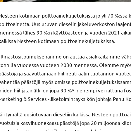
Nesteen kotimaan polttoainekuljetuksista jo yli 70 %:ssa
polttoainetta. Uusiutuvan dieselin jakeluverkoston laaj
mennessä lähes 90 %:n käyttöasteen ja vuoden 2021 aikan
kaikissa Nesteen kotimaan polttoainekuljetuksissa.
“Ilmastositoumuksenamme on auttaa asiakkaitamme vähe
tonnilla vuodessa vuoteen 2030 mennessä. Olemme my
päästöjä ja saavuttamaan hiilineutraalin tuotannon vuo
vähentää päästöjä myös omissa polttoainekuljetuksissamm
niiden hiilijalanjälki on jopa 90 %* pienempi verrattuna fo
Marketing & Services -liiketoimintayksikön johtaja Panu K
Siirtymällä uusiutuvaan dieseliin kaikissa Nesteen poltt
vuotuisia kasvihuonekaasupäästöjä jopa 20 miljoonaa kilo