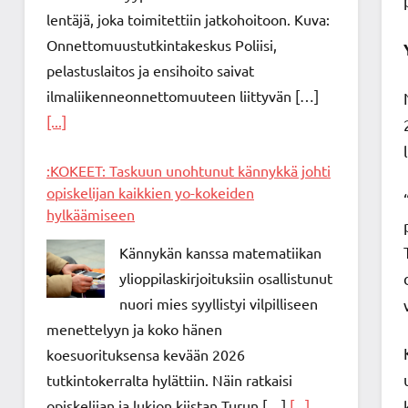
lentäjä, joka toimitettiin jatkohoitoon. Kuva:
Onnettomuustutkintakeskus Poliisi,
pelastuslaitos ja ensihoito saivat
ilmaliikenneonnettomuuteen liittyvän […]
[...]
:KOKEET: Taskuun unohtunut kännykkä johti
opiskelijan kaikkien yo-kokeiden
hylkäämiseen
Kännykän kanssa matematiikan
ylioppilaskirjoituksiin osallistunut
nuori mies syyllistyi vilpilliseen
menettelyyn ja koko hänen
koesuorituksensa kevään 2026
tutkintokerralta hylättiin. Näin ratkaisi
opiskelijan ja lukion kiistan Turun […]
[...]