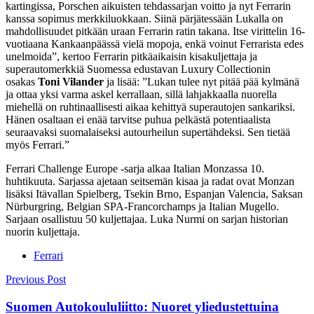
kartingissa, Porschen aikuisten tehdassarjan voitto ja nyt Ferrarin
kanssa sopimus merkkiluokkaan. Siinä pärjätessään Lukalla on
mahdollisuudet pitkään uraan Ferrarin ratin takana. Itse virittelin 16-
vuotiaana Kankaanpäässä vielä mopoja, enkä voinut Ferrarista edes
unelmoida”, kertoo Ferrarin pitkäaikaisin kisakuljettaja ja
superautomerkkiä Suomessa edustavan Luxury Collectionin
osakas
Toni Vilander
ja lisää: ”Lukan tulee nyt pitää pää kylmänä
ja ottaa yksi varma askel kerrallaan, sillä lahjakkaalla nuorella
miehellä on ruhtinaallisesti aikaa kehittyä superautojen sankariksi.
Hänen osaltaan ei enää tarvitse puhua pelkästä potentiaalista
seuraavaksi suomalaiseksi autourheilun supertähdeksi. Sen tietää
myös Ferrari.”
Ferrari Challenge Europe -sarja alkaa Italian Monzassa 10.
huhtikuuta. Sarjassa ajetaan seitsemän kisaa ja radat ovat Monzan
lisäksi Itävallan Spielberg, Tsekin Brno, Espanjan Valencia, Saksan
Nürburgring, Belgian SPA-Francorchamps ja Italian Mugello.
Sarjaan osallistuu 50 kuljettajaa. Luka Nurmi on sarjan historian
nuorin kuljettaja.
Ferrari
Post
Previous Post
navigation
Suomen Autokoululiitto: Nuoret yliedustettuina