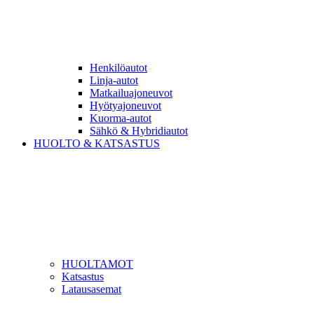
Henkilöautot
Linja-autot
Matkailuajoneuvot
Hyötyajoneuvot
Kuorma-autot
Sähkö & Hybridiautot
HUOLTO & KATSASTUS
HUOLTAMOT
Katsastus
Latausasemat