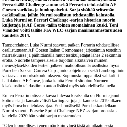
Ferrari 488 Challenge -auton sekä Ferrarin tehdastallin AF
Corsen varikko- ja huoltopalvelut. Sarja sisältää seitsemän
osakilpailua, joihin Nurmi osallistuu tehdastallin kalustolla.
Luka Nurmi on Ferrari Challenge -sarjan historian nuorin
kuljettaja ja AF Corse -tallin toinen suomalainen kuski. Toni
Vilander voitti tallille FIA WEC-sarjan maailmanmestaruuden
kaudella 2014.
Tamperelainen Luka Nurmi saavutti paikan Ferrarin tehdastallissa
osallistuttuaan AF Corsen Italian Cremonassa järjestämiin testeihin
marraskuussa ja päihittämällä muut testikuljettajat lähes 2 sekunnin
erolla. Nuorelle tamperelaiselle tarjottiin alkutalven muiden
menestyksekkäiden testien jälkeen mahdollisuutta osallistua myös
Porschen Saksan Carrera Cup -junior-ohjelmaan sekä Lamborghinin
vastaavaan nuorisokoulutukseen. Sopimuskumppaniksi valikoitui
italialainen AF Corse, jonka kautta Ferrari sitoutuu Nurmen
kisakausiin tehdastiimin auton lisäksi myös taloudellisella tuella.
Ennen Ferrarin ratissa alkavaa tulevaa kisakautta on Nurmi ajanut
kotimaisia ja kansainvälisiä karting-sarjoja ja kaudesta 2019 alkaen
myös Porschen tehdassarjaa. Ensimmäisellä Porsche-kaudellaan
Nurmi saavutti Porsche Sprint Challenge NEZ -sarjan pronssia ja
kaudella 2020 hän voitti sarjan mestaruuden.
”Olen luonnollisesti enemmän kuin ylpeä tästä ainutlaatuisesta