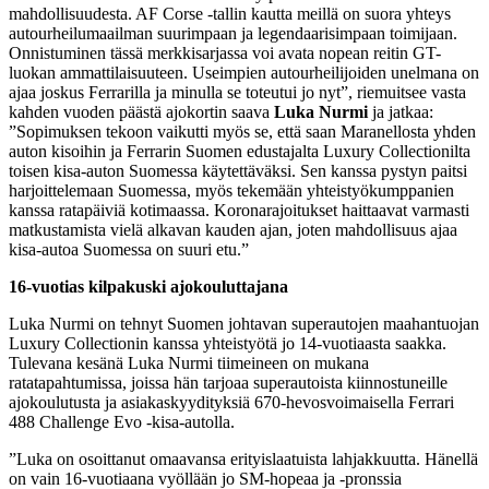
mahdollisuudesta. AF Corse -tallin kautta meillä on suora yhteys
autourheilumaailman suurimpaan ja legendaarisimpaan toimijaan.
Onnistuminen tässä merkkisarjassa voi avata nopean reitin GT-
luokan ammattilaisuuteen. Useimpien autourheilijoiden unelmana on
ajaa joskus Ferrarilla ja minulla se toteutui jo nyt”, riemuitsee vasta
kahden vuoden päästä ajokortin saava
Luka Nurmi
ja jatkaa:
”Sopimuksen tekoon vaikutti myös se, että saan Maranellosta yhden
auton kisoihin ja Ferrarin Suomen edustajalta Luxury Collectionilta
toisen kisa-auton Suomessa käytettäväksi. Sen kanssa pystyn paitsi
harjoittelemaan Suomessa, myös tekemään yhteistyökumppanien
kanssa ratapäiviä kotimaassa. Koronarajoitukset haittaavat varmasti
matkustamista vielä alkavan kauden ajan, joten mahdollisuus ajaa
kisa-autoa Suomessa on suuri etu.”
16-vuotias kilpakuski ajokouluttajana
Luka Nurmi on tehnyt Suomen johtavan superautojen maahantuojan
Luxury Collectionin kanssa yhteistyötä jo 14-vuotiaasta saakka.
Tulevana kesänä Luka Nurmi tiimeineen on mukana
ratatapahtumissa, joissa hän tarjoaa superautoista kiinnostuneille
ajokoulutusta ja asiakaskyydityksiä 670-hevosvoimaisella Ferrari
488 Challenge Evo -kisa-autolla.
”Luka on osoittanut omaavansa erityislaatuista lahjakkuutta. Hänellä
on vain 16-vuotiaana vyöllään jo SM-hopeaa ja -pronssia