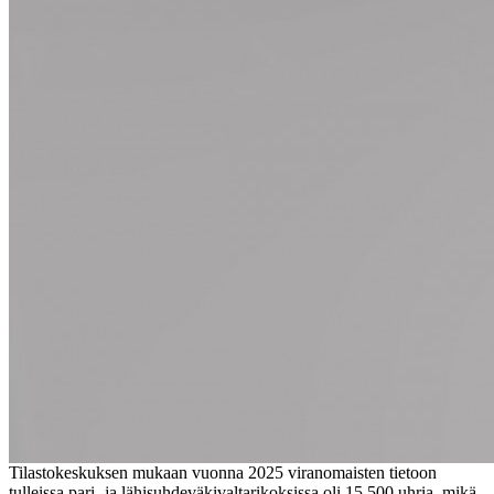
Tilastokeskuksen mukaan vuonna 2025 viranomaisten tietoon
tulleissa pari- ja lähisuhdeväkivaltarikoksissa oli 15 500 uhria, mikä