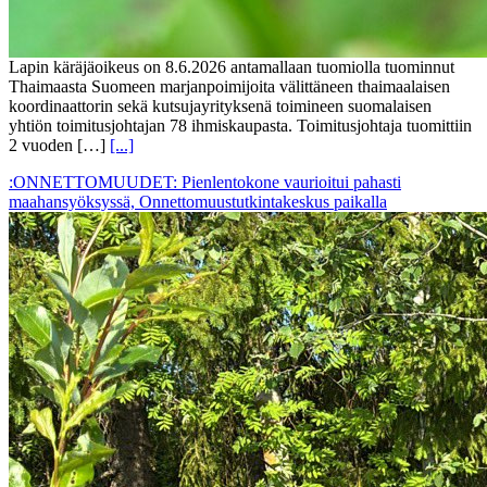
Lapin käräjäoikeus on 8.6.2026 antamallaan tuomiolla tuominnut
Thaimaasta Suomeen marjanpoimijoita välittäneen thaimaalaisen
koordinaattorin sekä kutsujayrityksenä toimineen suomalaisen
yhtiön toimitusjohtajan 78 ihmiskaupasta. Toimitusjohtaja tuomittiin
2 vuoden […]
[...]
:ONNETTOMUUDET: Pienlentokone vaurioitui pahasti
maahansyöksyssä, Onnettomuustutkintakeskus paikalla