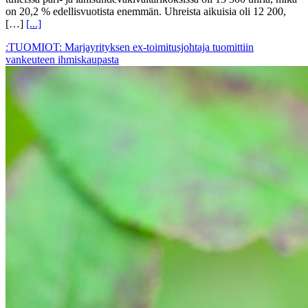
on 20,2 % edellisvuotista enemmän. Uhreista aikuisia oli 12 200,
[…]
[...]
:TUOMIOT: Marjayrityksen ex-toimitusjohtaja tuomittiin
vankeuteen ihmiskaupasta