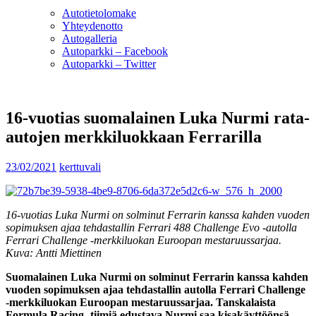
Autotietolomake
Yhteydenotto
Autogalleria
Autoparkki – Facebook
Autoparkki – Twitter
16-vuotias suomalainen Luka Nurmi rata-
autojen merkkiluokkaan Ferrarilla
23/02/2021
kerttuvali
16-vuotias Luka Nurmi on solminut Ferrarin kanssa kahden vuoden
sopimuksen ajaa tehdastallin Ferrari 488 Challenge Evo -autolla
Ferrari Challenge -merkkiluokan Euroopan mestaruussarjaa.
Kuva: Antti Miettinen
Suomalainen Luka Nurmi on solminut Ferrarin kanssa kahden
vuoden sopimuksen ajaa tehdastallin autolla Ferrari Challenge
-merkkiluokan Euroopan mestaruussarjaa. Tanskalaista
Formula Racing -tiimiä edustava Nurmi saa kisakäyttöönsä