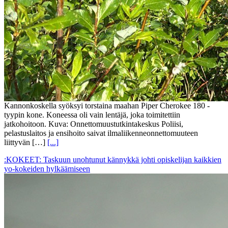
Kannonkoskella syöksyi torstaina maahan Piper Cherokee 180 -
tyypin kone. Koneessa oli vain lentäjä, joka toimitettiin
jatkohoitoon. Kuva: Onnettomuustutkintakeskus Poliisi,
pelastuslaitos ja ensihoito saivat ilmaliikenneonnettomuuteen
liittyvän […]
[...]
:KOKEET: Taskuun unohtunut kännykkä johti opiskelijan kaikkien
yo-kokeiden hylkäämiseen