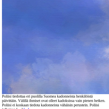
Poliisi tiedottaa eri puolilla Suomea kadonneista henkilöistä
päivittäin. Välillä ihmiset ovat olleet kadoksissa vain pienen hetken.
Poliisi ei koskaan tiedota kadonneista vähäisin perustein. Poliisi