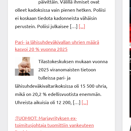
päivittäin. Välillä ihmiset ovat
olleet kadoksissa vain pienen hetken. Poliisi
ei koskaan tiedota kadonneista vähäisin
perustein. Poliisi julkaisee […]
[...]
Pari- ja lähisuhdeväkivallan uhrien määrä
kasvoi 20 % vuonna 2025
Tilastokeskuksen mukaan vuonna
2025 viranomaisten tietoon
tulleissa pari- ja
lähisuhdeväkivaltarikoksissa oli 15 500 uhria,
mikä on 20,2 % edellisvuotista enemmän.
Uhreista aikuisia oli 12 200, […]
[...]
:TUOMIOT: Marjayrityksen ex-
toimitusjohtaja tuomittiin vankeuteen