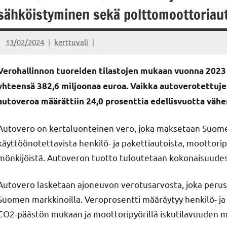
sähköistyminen sekä polttomoottoriau
13/02/2024
kerttuvali
Verohallinnon tuoreiden tilastojen mukaan vuonna 2023
yhteensä 382,6 miljoonaa euroa. Vaikka autoverotettuje
autoveroa määrättiin 24,0 prosenttia edellisvuotta vä
Autovero on kertaluonteinen vero, joka maksetaan Suomes
käyttöönotettavista henkilö- ja pakettiautoista, moottoripyö
mönkijöistä. Autoveron tuotto tuloutetaan kokonaisuudess
Autovero lasketaan ajoneuvon verotusarvosta, joka perus
Suomen markkinoilla. Veroprosentti määräytyy henkilö- ja
CO2-päästön mukaan ja moottoripyörillä iskutilavuuden 