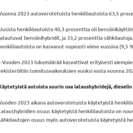
Vuonna 2023 autoverotetuista henkilöautoista 63,5 prosentt
Uusista henkilöautoista 40,3 prosenttia oli bensiinikäyttö
latautuvat bensiinihybridit, ja 33,2 prosenttia sähköautoj
henkilöautoista on kasvanut nopeasti viime vuosina (9,5 
– Vuoden 2023 lukumäärää kasvattivat erityisesti aiempien
rekisteröitiin toimitusvaikeuksien vuoksi vasta vuonna 202
Käytetyistä autoista suurin osa lataushybridejä, dieselin
Vuoden 2023 aikana autoverotetuista käytetyistä henkilöau
Lataushybridien osuus käytetyistä henkilöautoista on nou
sähköautojen osuus myös autoverotetuista käytetyistä hen