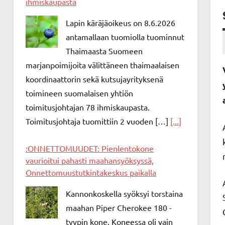
ihmiskaupasta
Lapin käräjäoikeus on 8.6.2026
antamallaan tuomiolla tuominnut
Thaimaasta Suomeen
marjanpoimijoita välittäneen thaimaalaisen
koordinaattorin sekä kutsujayrityksenä
toimineen suomalaisen yhtiön
toimitusjohtajan 78 ihmiskaupasta.
Toimitusjohtaja tuomittiin 2 vuoden […]
[...]
:ONNETTOMUUDET: Pienlentokone
vaurioitui pahasti maahansyöksyssä,
Onnettomuustutkintakeskus paikalla
Kannonkoskella syöksyi torstaina
maahan Piper Cherokee 180 -
tyypin kone. Koneessa oli vain