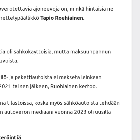
utoverotettavia ajoneuvoja on, minkä hintaisia ne
nettelypäällikkö
Tapio Rouhiainen.
tia oli sähkökäyttöisiä, mutta maksuunpannun
uvoista.
lö- ja pakettiautoista ei makseta lainkaan
.2021 tai sen jälkeen, Ruohiainen kertoo.
na tilastoissa, koska myös sähköautoista tehdään
n autoveron mediaani vuonna 2023 oli uusilla
eröintiä