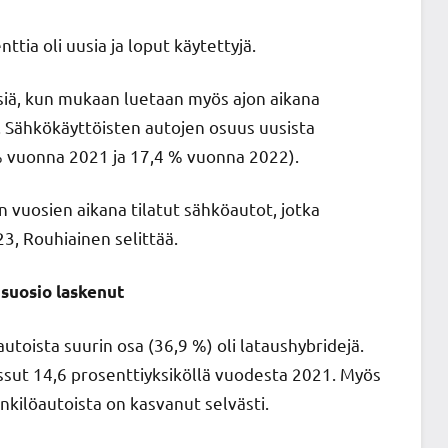
ia oli uusia ja loput käytettyjä.
isiä, kun mukaan luetaan myös ajon aikana
a. Sähkökäyttöisten autojen osuus uusista
% vuonna 2021 ja 17,4 % vuonna 2022).
 vuosien aikana tilatut sähköautot, jotka
3, Rouhiainen selittää.
 suosio laskenut
toista suurin osa (36,9 %) oli lataushybridejä.
ssut 14,6 prosenttiyksiköllä vuodesta 2021. Myös
kilöautoista on kasvanut selvästi.