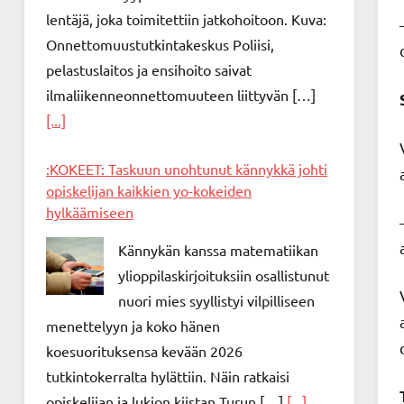
lentäjä, joka toimitettiin jatkohoitoon. Kuva:
Onnettomuustutkintakeskus Poliisi,
pelastuslaitos ja ensihoito saivat
ilmaliikenneonnettomuuteen liittyvän […]
[...]
:KOKEET: Taskuun unohtunut kännykkä johti
opiskelijan kaikkien yo-kokeiden
hylkäämiseen
Kännykän kanssa matematiikan
ylioppilaskirjoituksiin osallistunut
nuori mies syyllistyi vilpilliseen
menettelyyn ja koko hänen
koesuorituksensa kevään 2026
tutkintokerralta hylättiin. Näin ratkaisi
opiskelijan ja lukion kiistan Turun […]
[...]