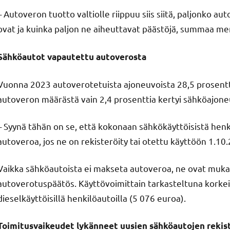
– Autoveron tuotto valtiolle riippuu siis siitä, paljonko a
ovat ja kuinka paljon ne aiheuttavat päästöjä, summaa me
Sähköautot vapautettu autoverosta
Vuonna 2023 autoverotetuista ajoneuvoista 28,5 prosent
autoveron määrästä vain 2,4 prosenttia kertyi sähköajone
– Syynä tähän on se, että kokonaan sähkökäyttöisistä henki
autoveroa, jos ne on rekisteröity tai otettu käyttöön 1.10
Vaikka sähköautoista ei makseta autoveroa, ne ovat muka
autoverotuspäätös. Käyttövoimittain tarkasteltuna korkei
dieselkäyttöisillä henkilöautoilla (5 076 euroa).
Toimitusvaikeudet lykänneet uusien sähköautojen rekist