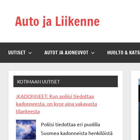
Skip
to
Auto ja Liikenne
content
UUTISET
AUTOT JA AJONEUVOT
HUOLTO & KAT
KOTIMAAN UUTISET
:KADONNEET: Kun poliisi tiedottaa
kadonneesta, on kyse aina vakavasta
tilanteesta
Poliisi tiedottaa eri puolilla
Suomea kadonneista henkilöistä