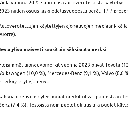
Vielä vuonna 2022 suurin osa autoverotetuista käytetyistä
2023 niiden osuus laski edellisvuodesta peräti 17,7 prosen
Autoverotettujen käytettyjen ajoneuvojen mediaani-ikä l
vuotta).
Tesla ylivoimaisesti suosituin sähköautomerkki
Yleisimmät ajoneuvomerkit vuonna 2023 olivat Toyota (12,
Volkswagen (10,0 %), Mercedes-Benz (9,1 %), Volvo (8,6 %
että käytetyt ajoneuvot.
Sähköajoneuvojen yleisimmät merkit olivat puolestaan Te
Benz (7,4 %). Tesloista noin puolet oli uusia ja puolet käyte