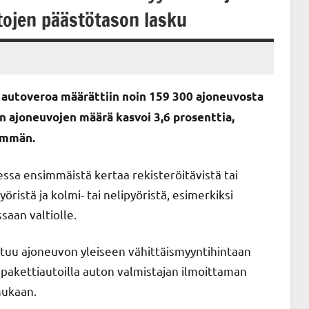
tojen päästötason lasku
 autoveroa määrättiin noin 159 300 ajoneuvosta
n ajoneuvojen määrä kasvoi 3,6 prosenttia,
hemmän.
sa ensimmäistä kertaa rekisteröitävistä tai
ristä ja kolmi- tai nelipyöristä, esimerkiksi
aan valtiolle.
tuu ajoneuvon yleiseen vähittäismyyntihintaan
 pakettiautoilla auton valmistajan ilmoittaman
mukaan.