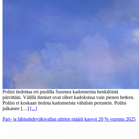
Poliisi tiedottaa eri puolilla Suomea kadonneista henkilöistä
päivittäin. Välillä ihmiset ovat olleet kadoksissa vain pienen hetken.
Poliisi ei koskaan tiedota kadonneista vähäisin perustein. Poliisi
julkaisee […]
[...]
Pari- ja lähisuhdeväkivallan uhrien määrä kasvoi 20 % vuonna 2025