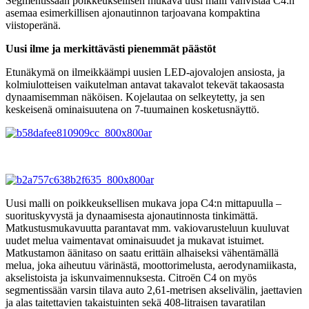
Segmentissään poikkeuksellisen mukava uusi malli vahvistaa C4:n
asemaa esimerkillisen ajonautinnon tarjoavana kompaktina
viistoperänä.
Uusi ilme ja merkittävästi pienemmät päästöt
Etunäkymä on ilmeikkäämpi uusien LED-ajovalojen ansiosta, ja
kolmiulotteisen vaikutelman antavat takavalot tekevät takaosasta
dynaamisemman näköisen. Kojelautaa on selkeytetty, ja sen
keskeisenä ominaisuutena on 7-tuumainen kosketusnäyttö.
Uusi malli on poikkeuksellisen mukava jopa C4:n mittapuulla –
suorituskyvystä ja dynaamisesta ajonautinnosta tinkimättä.
Matkustusmukavuutta parantavat mm. vakiovarusteluun kuuluvat
uudet melua vaimentavat ominaisuudet ja mukavat istuimet.
Matkustamon äänitaso on saatu erittäin alhaiseksi vähentämällä
melua, joka aiheutuu värinästä, moottorimelusta, aerodynamiikasta,
akselistoista ja iskunvaimennuksesta. Citroën C4 on myös
segmentissään varsin tilava auto 2,61-metrisen akselivälin, jaettavien
ja alas taitettavien takaistuinten sekä 408-litraisen tavaratilan