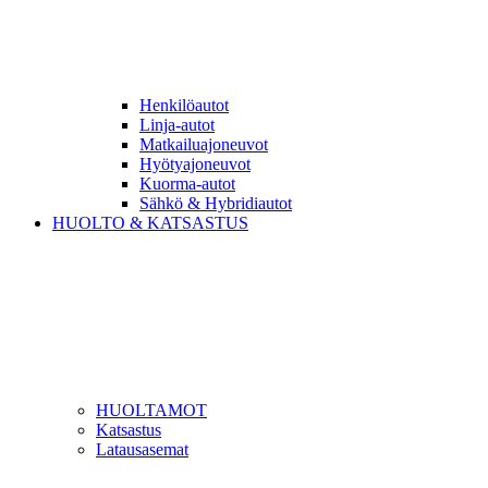
Henkilöautot
Linja-autot
Matkailuajoneuvot
Hyötyajoneuvot
Kuorma-autot
Sähkö & Hybridiautot
HUOLTO & KATSASTUS
HUOLTAMOT
Katsastus
Latausasemat