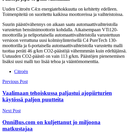
Uuden Citroën C4:n energiatehokkuutta on kehitetty edelleen.
Toimenpiteitä on suoritettu kaikissa moottoreissa ja vaihteistoissa.
Suurin päästövähennys on aikaan saatu automaattivaihteistolla
varustetun bensiinimoottorin kohdalla. Aikaisempaan VTi120-
moottorilla ja neliportaisella automaattivaihteistolla varustettuun
versioon verrattuna uusi kolmisylinterisellä C4 PureTech 130-
moottorilla ja 6-portaisella automaattivaihteistolla varustettu malli
tuottaa peräti 46 g/km CO2-päästöjä vähemmmän kuin edeltäjänsä.
Uutuuden CO2-päästö on vain 113 g/km. Päästöjen pienenemisen
lisäksi uusi malli tuo lisää tehoa ja vääntömomenttia.
Citroën
Post
Previous Post
navigation
Vaalimaan tehoiskussa paljastui ajopiirturien
käytössä paljon puutteita
Next Post
OnniBus.com on kuljettanut jo miljoona
matkustajaa