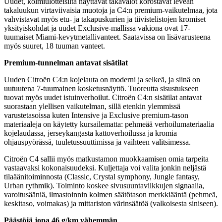
Uudet, kolmiulotteisilta näyttävät takavalot korostavat leveän
takaluukun virtaviivaisia muotoja ja C4:n premium-vaikutelmaa, jota
vahvistavat myös etu- ja takapuskurien ja tiivistelistojen kromiset
yksityiskohdat ja uudet Exclusive-mallissa vakiona ovat 17-
tuumaiset Miami-kevytmetallivanteet. Saatavissa on lisävarusteena
myös suuret, 18 tuuman vanteet.
Premium-tunnelman antavat sisätilat
Uuden Citroën C4:n kojelauta on moderni ja selkeä, ja siinä on
uutuutena 7-tuumainen kosketusnäyttö. Tuoreutta sisustukseen
tuovat myös uudet istuinverhoilut. Citroën C4:n sisätilat antavat
suorastaan ylellisen vaikutelman, sillä etenkin ylemmissä
varustetasoissa kuten Intensive ja Exclusive premium-tason
materiaaleja on käytetty kursailematta: pehmeää verhoilumateriaalia
kojelaudassa, jerseykangasta kattoverhoilussa ja kromia
ohjauspyörässä, tuuletussuuttimissa ja vaihteen valitsimessa.
Citroën C4 sallii myös matkustamon muokkaamisen omia tarpeita
vastaavaksi kokonaisuudeksi. Kuljettaja voi valita jonkin neljästä
tilaäänitoiminnosta (Classic, Crystal symphony, Jungle fantasy,
Urban rythmik). Toiminto koskee sivusuuntavilkkujen signaalia,
varoitusääniä, ilmastoinnin kolmen säätötason merkkiääntä (pehmeä,
keskitaso, voimakas) ja mittariston värinsäätöä (valkoisesta siniseen).
Päästöjä jopa 46 g/km vähemmän