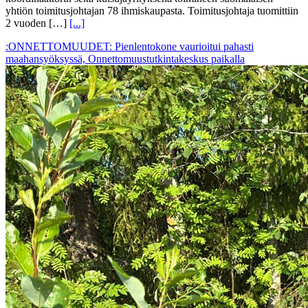
yhtiön toimitusjohtajan 78 ihmiskaupasta. Toimitusjohtaja tuomittiin
2 vuoden […]
[...]
:ONNETTOMUUDET: Pienlentokone vaurioitui pahasti
maahansyöksyssä, Onnettomuustutkintakeskus paikalla