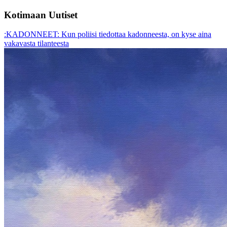
Kotimaan Uutiset
:KADONNEET: Kun poliisi tiedottaa kadonneesta, on kyse aina
vakavasta tilanteesta