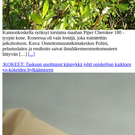
Kannonkoskella syöksyi torstaina maahan Piper Cherokee 180 -
tyypin kone. Koneessa oli vain lentäjä, joka toimitettiin
jatkohoitoon. Kuva: Onnettomuustutkintakeskus Poliisi,
pelastuslaitos ja ensihoito saivat ilmaliikenneonnettomuuteen
liittyvän […]
[...]
:KOKEET: Taskuun unohtunut kännykkä johti opiskelijan kaikkien
yo-kokeiden hylkäämiseen