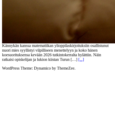
Kännykän kanssa matematiikan ylioppilaskirjoituksiin osallistunut
nuori mies syyllistyi vilpilliseen menettelyyn ja koko hänen
koesuorituksensa kevään 2026 tutkintokerralta hylättiin. Näin
ratkaisi opiskelijan ja lukion kiistan Turun […]
[...]
WordPress Theme: Dynamico by ThemeZee.