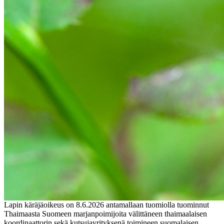
Lapin käräjäoikeus on 8.6.2026 antamallaan tuomiolla tuominnut
Thaimaasta Suomeen marjanpoimijoita välittäneen thaimaalaisen
koordinaattorin sekä kutsujayrityksenä toimineen suomalaisen