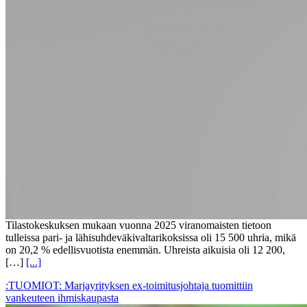
Tilastokeskuksen mukaan vuonna 2025 viranomaisten tietoon
tulleissa pari- ja lähisuhdeväkivaltarikoksissa oli 15 500 uhria, mikä
on 20,2 % edellisvuotista enemmän. Uhreista aikuisia oli 12 200,
[…]
[...]
:TUOMIOT: Marjayrityksen ex-toimitusjohtaja tuomittiin
vankeuteen ihmiskaupasta