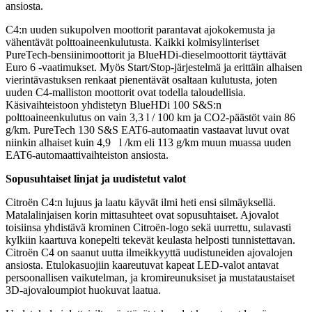
ansiosta.
C4:n uuden sukupolven moottorit parantavat ajokokemusta ja
vähentävät polttoaineenkulutusta. Kaikki kolmisylinteriset
PureTech-bensiinimoottorit ja BlueHDi-dieselmoottorit täyttävät
Euro 6 -vaatimukset. Myös Start/Stop-järjestelmä ja erittäin alhaisen
vierintävastuksen renkaat pienentävät osaltaan kulutusta, joten
uuden C4-malliston moottorit ovat todella taloudellisia.
Käsivaihteistoon yhdistetyn BlueHDi 100 S&S:n
polttoaineenkulutus on vain 3,3 l / 100 km ja CO2-päästöt vain 86
g/km. PureTech 130 S&S EAT6-automaatin vastaavat luvut ovat
niinkin alhaiset kuin 4,9 l /km eli 113 g/km muun muassa uuden
EAT6-automaattivaihteiston ansiosta.
Sopusuhtaiset linjat ja uudistetut valot
Citroën C4:n lujuus ja laatu käyvät ilmi heti ensi silmäyksellä.
Matalalinjaisen korin mittasuhteet ovat sopusuhtaiset. Ajovalot
toisiinsa yhdistävä krominen Citroën-logo sekä uurrettu, sulavasti
kylkiin kaartuva konepelti tekevät keulasta helposti tunnistettavan.
Citroën C4 on saanut uutta ilmeikkyyttä uudistuneiden ajovalojen
ansiosta. Etulokasuojiin kaareutuvat kapeat LED-valot antavat
persoonallisen vaikutelman, ja kromireunuksiset ja mustataustaiset
3D-ajovaloumpiot huokuvat laatua.