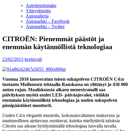
Autotietolomake
Yhteydenotto
Autogalleria
Autoparkki – Facebook
Autoparkki – Twitter
CITROËN: Pienemmät päästöt ja
enemmän käytännöllistä teknologiaa
23/02/2015
kerttuvali
Vuonna 2010 lanseeratun toisen sukupolven CITROËN C4:n
tuotanto Mulhousen tehtaalla Ranskassa on ylittänyt jo 450 000
auton rajan. Maaliskuusta alkaen menestysmalli saa
päivityksen myötä uudet LED- päiväajovalot, vieläkin
enemmän käytännöllistä teknologiaa ja uuden sukupolven
pienipäästöiset moottorit.
Uuden C4:n elegantti muotoilu, kokonaisvaltainen mukavuus ja
nautinnollinen ajettavuus osoittavat, kuinka miellyttäviä tuloksia
Citroën saa aikaan hyödyntämällä teknologiaa luovalla tavalla.