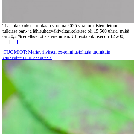
Tilastokeskuksen mukaan vuonna 2025 viranomaisten tietoon
tulleissa pari- ja lähisuhdeväkivaltarikoksissa oli 15 500 uhria, mikä
on 20,2 % edellisvuotista enemmän. Uhreista aikuisia oli 12 200,
[…]
[...]
:TUOMIOT: Marjayrityksen ex-toimitusjohtaja tuomittiin
vankeuteen ihmiskaupasta