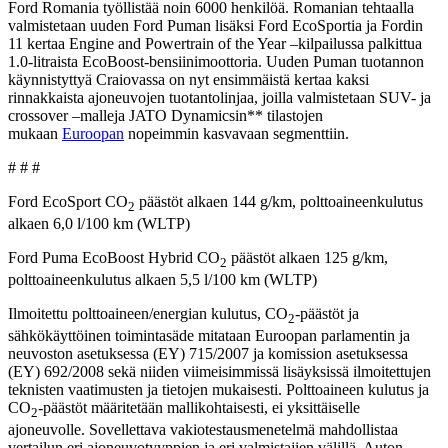
Ford Romania työllistää noin 6000 henkilöä. Romanian tehtaalla
valmistetaan uuden Ford Puman lisäksi Ford EcoSportia ja Fordin
11 kertaa Engine and Powertrain of the Year –kilpailussa palkittua
1.0-litraista EcoBoost-bensiinimoottoria. Uuden Puman tuotannon
käynnistyttyä Craiovassa on nyt ensimmäistä kertaa kaksi
rinnakkaista ajoneuvojen tuotantolinjaa, joilla valmistetaan SUV- ja
crossover –malleja JATO Dynamicsin** tilastojen
mukaan
Euroopan
nopeimmin kasvavaan segmenttiin.
# # #
Ford EcoSport CO
päästöt alkaen 144 g/km, polttoaineenkulutus
2
alkaen 6,0 l/100 km (WLTP)
Ford Puma EcoBoost Hybrid CO
päästöt alkaen 125 g/km,
2
polttoaineenkulutus alkaen 5,5 l/100 km (WLTP)
Ilmoitettu polttoaineen/energian kulutus, CO
-päästöt ja
2
sähkökäyttöinen toimintasäde mitataan Euroopan parlamentin ja
neuvoston asetuksessa (EY) 715/2007 ja komission asetuksessa
(EY) 692/2008 sekä niiden viimeisimmissä lisäyksissä ilmoitettujen
teknisten vaatimusten ja tietojen mukaisesti. Polttoaineen kulutus ja
CO
-päästöt määritetään mallikohtaisesti, ei yksittäiselle
2
ajoneuvolle. Sovellettava vakiotestausmenetelmä mahdollistaa
vertailun eri ajoneuvotyyppien ja eri valmistajien välillä. Auton