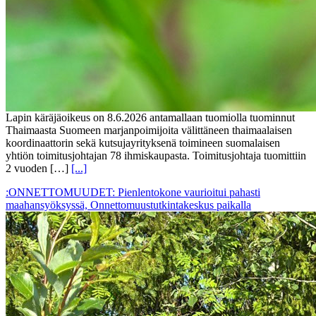
Lapin käräjäoikeus on 8.6.2026 antamallaan tuomiolla tuominnut
Thaimaasta Suomeen marjanpoimijoita välittäneen thaimaalaisen
koordinaattorin sekä kutsujayrityksenä toimineen suomalaisen
yhtiön toimitusjohtajan 78 ihmiskaupasta. Toimitusjohtaja tuomittiin
2 vuoden […]
[...]
:ONNETTOMUUDET: Pienlentokone vaurioitui pahasti
maahansyöksyssä, Onnettomuustutkintakeskus paikalla