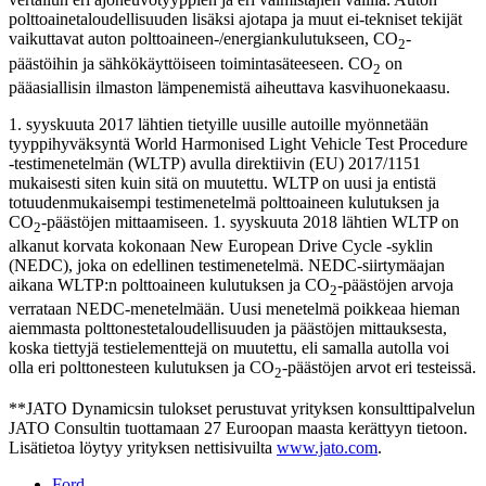
polttoainetaloudellisuuden lisäksi ajotapa ja muut ei-tekniset tekijät
vaikuttavat auton polttoaineen-/energiankulutukseen, CO
-
2
päästöihin ja sähkökäyttöiseen toimintasäteeseen. CO
on
2
pääasiallisin ilmaston lämpenemistä aiheuttava kasvihuonekaasu.
1. syyskuuta 2017 lähtien tietyille uusille autoille myönnetään
tyyppihyväksyntä World Harmonised Light Vehicle Test Procedure
‑testimenetelmän (WLTP) avulla direktiivin (EU) 2017/1151
mukaisesti siten kuin sitä on muutettu. WLTP on uusi ja entistä
totuudenmukaisempi testimenetelmä polttoaineen kulutuksen ja
CO
-päästöjen mittaamiseen. 1. syyskuuta 2018 lähtien WLTP on
2
alkanut korvata kokonaan New European Drive Cycle ‑syklin
(NEDC), joka on edellinen testimenetelmä. NEDC-siirtymäajan
aikana WLTP:n polttoaineen kulutuksen ja CO
-päästöjen arvoja
2
verrataan NEDC-menetelmään. Uusi menetelmä poikkeaa hieman
aiemmasta polttonestetaloudellisuuden ja päästöjen mittauksesta,
koska tiettyjä testielementtejä on muutettu, eli samalla autolla voi
olla eri polttonesteen kulutuksen ja CO
-päästöjen arvot eri testeissä.
2
**JATO Dynamicsin tulokset perustuvat yrityksen konsulttipalvelun
JATO Consultin tuottamaan 27 Euroopan maasta kerättyyn tietoon.
Lisätietoa löytyy yrityksen nettisivuilta
www.jato.com
.
Ford