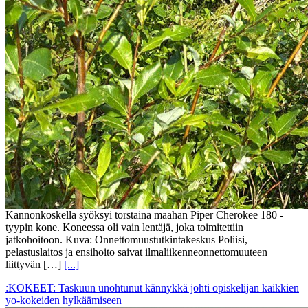
Kannonkoskella syöksyi torstaina maahan Piper Cherokee 180 -
tyypin kone. Koneessa oli vain lentäjä, joka toimitettiin
jatkohoitoon. Kuva: Onnettomuustutkintakeskus Poliisi,
pelastuslaitos ja ensihoito saivat ilmaliikenneonnettomuuteen
liittyvän […]
[...]
:KOKEET: Taskuun unohtunut kännykkä johti opiskelijan kaikkien
yo-kokeiden hylkäämiseen