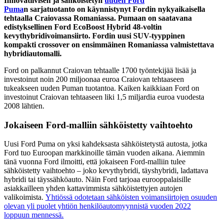
Innovatiivisen ja sähköistetyn
uuden Ford
Puma
n
sarjatuotanto on käynnistynyt Fordin nykyaikaisella
tehtaalla Craiovassa Romaniassa.
Pumaan on saatavana
edistyksellinen Ford EcoBoost Hybrid 48-voltin
kevythybridivoimansiirto. Fordin uusi SUV-tyyppinen
kompakti crossover on ensimmäinen Romaniassa valmistettava
hybridiautomalli.
Ford on palkannut Craiovan tehtaalle 1700 työntekijää lisää ja
investoinut noin 200 miljoonaa euroa Craiovan tehtaaseen
tukeakseen uuden Puman tuotantoa. Kaiken kaikkiaan Ford on
investoinut Craiovan tehtaaseen liki 1,5 miljardia euroa vuodesta
2008 lähtien.
Jokaiseen Ford-malliin sähköistetty vaihtoehto
Uusi Ford Puma on yksi kahdeksasta sähköistetystä autosta, jotka
Ford tuo Euroopan markkinoille tämän vuoden aikana. Aiemmin
tänä vuonna Ford ilmoitti, että jokaiseen Ford-malliin tulee
sähköistetty vaihtoehto – joko kevythybridi, täyshybridi, ladattava
hybridi tai täyssähköauto. Näin Ford tarjoaa eurooppalaisille
asiakkailleen yhden kattavimmista sähköistettyjen autojen
valikoimista.
Yhtiössä odotetaan sähköisten voimansiirtojen osuuden
olevan yli puolet yhtiön henkilöautomyynnistä vuoden 2022
loppuun mennessä.