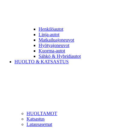
Henkilöautot
Linja-autot
Matkailuajoneuvot
Hyötyajoneuvot
Kuorma-autot
Sähkö & Hybridiautot
HUOLTO & KATSASTUS
HUOLTAMOT
Katsastus
Latausasemat