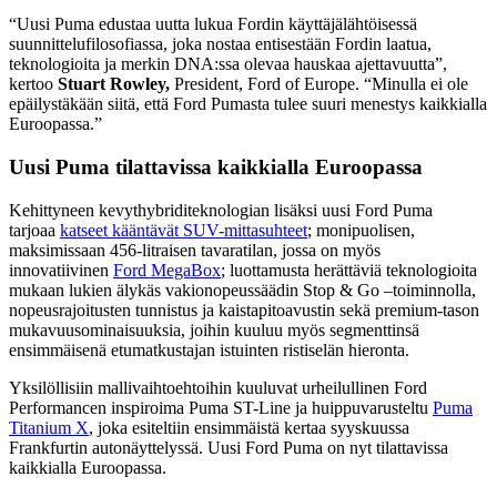
“Uusi Puma edustaa uutta lukua Fordin käyttäjälähtöisessä
suunnittelufilosofiassa, joka nostaa entisestään Fordin laatua,
teknologioita ja merkin DNA:ssa olevaa hauskaa ajettavuutta”,
kertoo
Stuart Rowley,
President, Ford of Europe. “Minulla ei ole
epäilystäkään siitä, että Ford Pumasta tulee suuri menestys kaikkialla
Euroopassa.”
Uusi Puma tilattavissa kaikkialla Euroopassa
Kehittyneen kevythybriditeknologian lisäksi uusi Ford Puma
tarjoaa
katseet kääntävät SUV-mittasuhteet
; monipuolisen,
maksimissaan 456-litraisen tavaratilan, jossa on myös
innovatiivinen
Ford MegaBox
; luottamusta herättäviä teknologioita
mukaan lukien älykäs vakionopeussäädin Stop & Go –toiminnolla,
nopeusrajoitusten tunnistus ja kaistapitoavustin sekä premium-tason
mukavuusominaisuuksia, joihin kuuluu myös segmenttinsä
ensimmäisenä etumatkustajan istuinten ristiselän hieronta.
Yksilöllisiin mallivaihtoehtoihin kuuluvat urheilullinen Ford
Performancen inspiroima Puma ST-Line ja huippuvarusteltu
Puma
Titanium X
, joka esiteltiin ensimmäistä kertaa syyskuussa
Frankfurtin autonäyttelyssä. Uusi Ford Puma on nyt tilattavissa
kaikkialla Euroopassa.