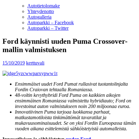
Autotietolomake
Yhteydenotto
Autogalleria
Autoparkki – Facebook
Autoparkki – Twitter
Ford käynnisti uuden Puma Crossover-
mallin valmistuksen
15/10/2019
kerttuvali
Ensimmäiset uudet Ford Pumat rullasivat tuotantolinjalta
Fordin Craiovan tehtaalla Romaniassa.
48-voltin kevythybridi Ford Puma on kaikkien aikojen
ensimmäinen Romaniassa valmistettu hybridiauto; Ford on
investoinut auton valmistukseen noin 200 miljoonaa euroa.
Innovatiivinen Puma tarjoaa luokkansa parhaat,
matkustamotiloista tinkimättömät tavaratilat ja
mukavuusominaisuudet. Se on yksi Fordin Euroopassa tämän
vuoden aikana esittelemistä sähköistetyistä automalleista.