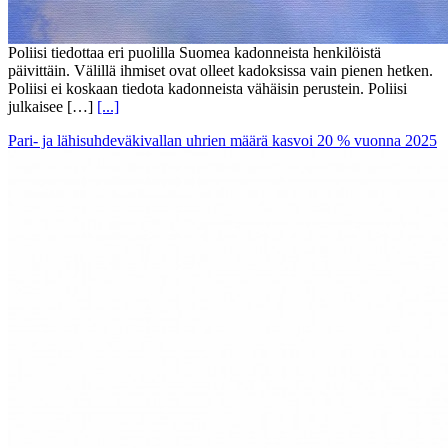
Poliisi tiedottaa eri puolilla Suomea kadonneista henkilöistä
päivittäin. Välillä ihmiset ovat olleet kadoksissa vain pienen hetken.
Poliisi ei koskaan tiedota kadonneista vähäisin perustein. Poliisi
julkaisee […]
[...]
Pari- ja lähisuhdeväkivallan uhrien määrä kasvoi 20 % vuonna 2025