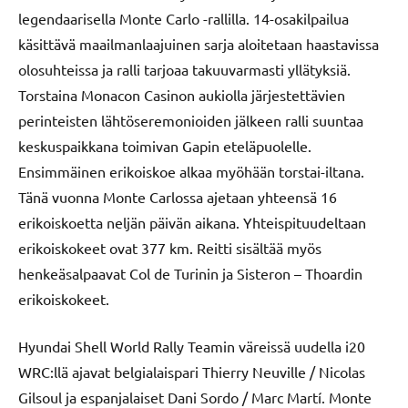
legendaarisella Monte Carlo -rallilla. 14-osakilpailua
käsittävä maailmanlaajuinen sarja aloitetaan haastavissa
olosuhteissa ja ralli tarjoaa takuuvarmasti yllätyksiä.
Torstaina Monacon Casinon aukiolla järjestettävien
perinteisten lähtöseremonioiden jälkeen ralli suuntaa
keskuspaikkana toimivan Gapin eteläpuolelle.
Ensimmäinen erikoiskoe alkaa myöhään torstai-iltana.
Tänä vuonna Monte Carlossa ajetaan yhteensä 16
erikoiskoetta neljän päivän aikana. Yhteispituudeltaan
erikoiskokeet ovat 377 km. Reitti sisältää myös
henkeäsalpaavat Col de Turinin ja Sisteron – Thoardin
erikoiskokeet.
Hyundai Shell World Rally Teamin väreissä uudella i20
WRC:llä ajavat belgialaispari Thierry Neuville / Nicolas
Gilsoul ja espanjalaiset Dani Sordo / Marc Martí. Monte