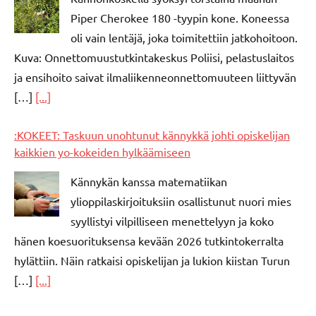
Piper Cherokee 180 -tyypin kone. Koneessa
oli vain lentäjä, joka toimitettiin jatkohoitoon.
Kuva: Onnettomuustutkintakeskus Poliisi, pelastuslaitos
ja ensihoito saivat ilmaliikenneonnettomuuteen liittyvän
[…]
[...]
:KOKEET: Taskuun unohtunut kännykkä johti opiskelijan
kaikkien yo-kokeiden hylkäämiseen
Kännykän kanssa matematiikan
ylioppilaskirjoituksiin osallistunut nuori mies
syyllistyi vilpilliseen menettelyyn ja koko
hänen koesuorituksensa kevään 2026 tutkintokerralta
hylättiin. Näin ratkaisi opiskelijan ja lukion kiistan Turun
[…]
[...]