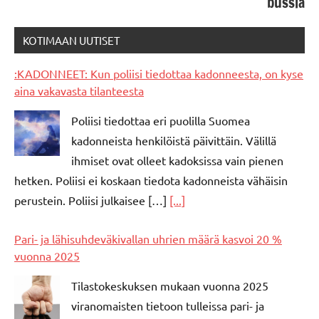
bussia
KOTIMAAN UUTISET
:KADONNEET: Kun poliisi tiedottaa kadonneesta, on kyse
aina vakavasta tilanteesta
Poliisi tiedottaa eri puolilla Suomea
kadonneista henkilöistä päivittäin. Välillä
ihmiset ovat olleet kadoksissa vain pienen
hetken. Poliisi ei koskaan tiedota kadonneista vähäisin
perustein. Poliisi julkaisee […]
[...]
Pari- ja lähisuhdeväkivallan uhrien määrä kasvoi 20 %
vuonna 2025
Tilastokeskuksen mukaan vuonna 2025
viranomaisten tietoon tulleissa pari- ja