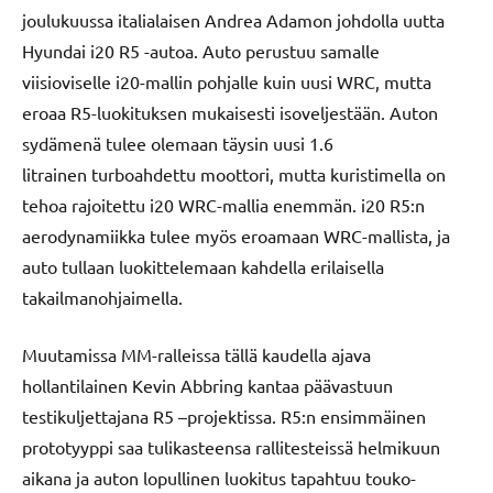
joulukuussa italialaisen Andrea Adamon johdolla uutta
Hyundai i20 R5 -autoa. Auto perustuu samalle
viisioviselle i20-mallin pohjalle kuin uusi WRC, mutta
eroaa R5-luokituksen mukaisesti isoveljestään. Auton
sydämenä tulee olemaan täysin uusi 1.6
litrainen turboahdettu moottori, mutta kuristimella on
tehoa rajoitettu i20 WRC-mallia enemmän. i20 R5:n
aerodynamiikka tulee myös eroamaan WRC-mallista, ja
auto tullaan luokittelemaan kahdella erilaisella
takailmanohjaimella.
Muutamissa MM-ralleissa tällä kaudella ajava
hollantilainen Kevin Abbring kantaa päävastuun
testikuljettajana R5 –projektissa. R5:n ensimmäinen
prototyyppi saa tulikasteensa rallitesteissä helmikuun
aikana ja auton lopullinen luokitus tapahtuu touko-