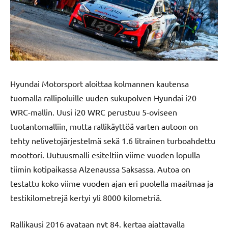
Hyundai Motorsport aloittaa kolmannen kautensa
tuomalla rallipoluille uuden sukupolven Hyundai i20
WRC-mallin. Uusi i20 WRC perustuu 5-oviseen
tuotantomalliin, mutta rallikäyttöä varten autoon on
tehty nelivetojärjestelmä sekä 1.6 litrainen turboahdettu
moottori. Uutuusmalli esiteltiin viime vuoden lopulla
tiimin kotipaikassa Alzenaussa Saksassa. Autoa on
testattu koko viime vuoden ajan eri puolella maailmaa ja
testikilometrejä kertyi yli 8000 kilometriä.
Rallikausi 2016 avataan nyt 84. kertaa ajattavalla