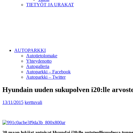
TIETYÖT JA URAKAT
AUTOPARKKI
Autotietolomake
Yhteydenotto
Autogalleria
Autoparkki – Facebook
Autoparkki – Twitter
Hyundain uuden sukupolven i20:lle arvoste
13/11/2015
kerttuvali
20 maan lukijat antoivat Hyundai i20:lle autoteollisuudessa tun