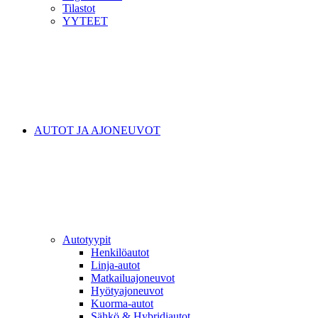
Tilastot
YYTEET
AUTOT JA AJONEUVOT
Autotyypit
Henkilöautot
Linja-autot
Matkailuajoneuvot
Hyötyajoneuvot
Kuorma-autot
Sähkö & Hybridiautot