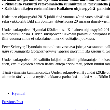
• Pikkuauto vakuutti vetovoimaisella suunnittelulla, tilavuudella
• Kaikkien aikojen ensimmäinen Kultainen ohjauspyörä -palkint
Kultainen ohjauspyörä 2015 juhlii tänä vuonna 40:ttä vuosipäiväänsä. 
sekä viikkolehti Bild am Sonntag yhteistyössä 20 maassa ilmestyvien 
Uuden sukupolven Hyundai i20:lle on sai Kultainen ohjauspyörä 2015 
autoteollisuudessa. Uuden sukupolven i20-malli päihitti kilpailijans
tänä vuonna ainoa ei saksalainen merkki voittajien joukossa.
Peter Schreyer, Hyundain muotoilusta vastaava johtaja vastaanotti palk
näin vaikuttuneita tuoteperheemme yhdestä nuorimmista jäsenistä. Se 
Uuden sukupolven i20 valittiin lukijoiden äänillä pikkuautojen luokassa
siten, että lukijoiden äänten lisäksi autoja arvioi raati, johon kuului mm.
Tämä viimeisin kunnianosoitus Uuden sukupolven Hyundai i20:lle on ja
aiemmin tänä vuonna myös luokkansa parhaaksi autoksi Auto Bildin l
Hyundai
Post
Previous Post
navigation