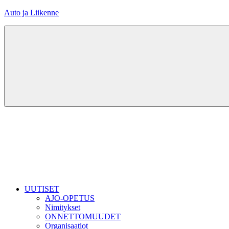
Skip
Auto ja Liikenne
to
content
UUTISET
AJO-OPETUS
Nimitykset
ONNETTOMUUDET
Organisaatiot