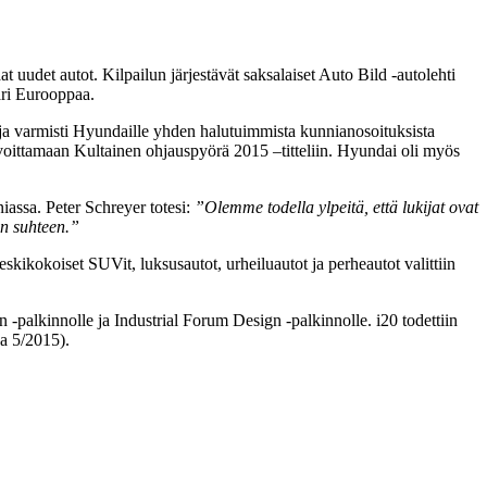
udet autot. Kilpailun järjestävät saksalaiset Auto Bild -autolehti
äri Eurooppaa.
ja varmisti Hyundaille yhden halutuimmista kunnianosoituksista
voittamaan Kultainen ohjauspyörä 2015 –titteliin. Hyundai oli myös
iassa. Peter Schreyer totesi:
”Olemme todella ylpeitä, että lukijat ovat
on suhteen.”
skikokoiset SUVit, luksusautot, urheiluautot ja perheautot valittiin
palkinnolle ja Industrial Forum Design -palkinnolle. i20 todettiin
a 5/2015).