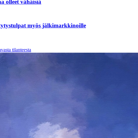
 olleet vähäisiä
tystulpat myös jälkimarkkinoille
asta tilanteesta