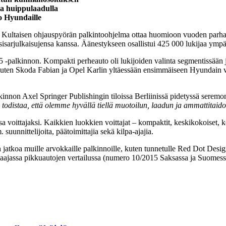
 ja huippulaadulla
o Hyundaille
Kultaisen ohjauspyörän palkintoohjelma ottaa huomioon vuoden parhaat u
sisarjulkaisujensa kanssa. Äänestykseen osallistui 425 000 lukijaa ymp
-palkinnon. Kompakti perheauto oli lukijoiden valinta segmentissään 
a kuten Skoda Fabian ja Opel Karlin yltäessään ensimmäiseen Hyundain 
innon Axel Springer Publishingin tiloissa Berliinissä pidetyssä seremon
todistaa, että olemme hyvällä tiellä muotoilun, laadun ja ammattitaid
 voittajaksi. Kaikkien luokkien voittajat – kompaktit, keskikokoiset, ke
 suunnittelijoita, päätoimittajia sekä kilpa-ajajia.
tkoa muille arvokkaille palkinnoille, kuten tunnetulle Red Dot Design -
aajassa pikkuautojen vertailussa (numero 10/2015 Saksassa ja Suomess