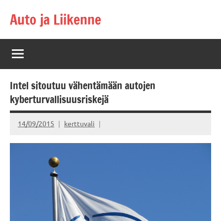
Skip
Auto ja Liikenne
to
content
Intel sitoutuu vähentämään autojen
kyberturvallisuusriskejä
14/09/2015
kerttuvali