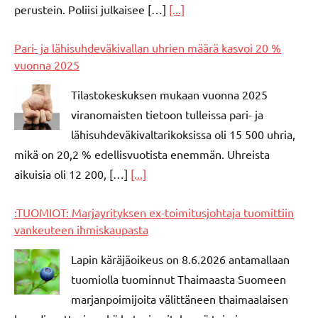
perustein. Poliisi julkaisee […]
[...]
Pari- ja lähisuhdeväkivallan uhrien määrä kasvoi 20 %
vuonna 2025
Tilastokeskuksen mukaan vuonna 2025
viranomaisten tietoon tulleissa pari- ja
lähisuhdeväkivaltarikoksissa oli 15 500 uhria,
mikä on 20,2 % edellisvuotista enemmän. Uhreista
aikuisia oli 12 200, […]
[...]
:TUOMIOT: Marjayrityksen ex-toimitusjohtaja tuomittiin
vankeuteen ihmiskaupasta
Lapin käräjäoikeus on 8.6.2026 antamallaan
tuomiolla tuominnut Thaimaasta Suomeen
marjanpoimijoita välittäneen thaimaalaisen