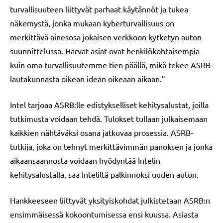
turvallisuuteen liittyvät parhaat käytännöt ja tukea
näkemystä, jonka mukaan kyberturvallisuus on
merkittävä ainesosa jokaisen verkkoon kytketyn auton
suunnittelussa. Harvat asiat ovat henkilökohtaisempia
kuin oma turvallisuutemme tien päällä, mikä tekee ASRB-
lautakunnasta oikean idean oikeaan aikaan.”
Intel tarjoaa ASRB:lle edistykselliset kehitysalustat, joilla
tutkimusta voidaan tehdä. Tulokset tullaan julkaisemaan
kaikkien nähtäväksi osana jatkuvaa prosessia. ASRB-
tutkija, joka on tehnyt merkittävimmän panoksen ja jonka
aikaansaannosta voidaan hyödyntää Intelin
kehitysalustalla, saa Inteliltä palkinnoksi uuden auton.
Hankkeeseen liittyvät yksityiskohdat julkistetaan ASRB:n
ensimmäisessä kokoontumisessa ensi kuussa. Asiasta