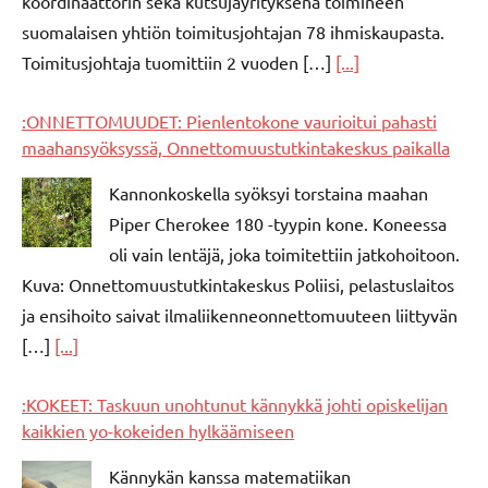
koordinaattorin sekä kutsujayrityksenä toimineen
suomalaisen yhtiön toimitusjohtajan 78 ihmiskaupasta.
Toimitusjohtaja tuomittiin 2 vuoden […]
[...]
:ONNETTOMUUDET: Pienlentokone vaurioitui pahasti
maahansyöksyssä, Onnettomuustutkintakeskus paikalla
Kannonkoskella syöksyi torstaina maahan
Piper Cherokee 180 -tyypin kone. Koneessa
oli vain lentäjä, joka toimitettiin jatkohoitoon.
Kuva: Onnettomuustutkintakeskus Poliisi, pelastuslaitos
ja ensihoito saivat ilmaliikenneonnettomuuteen liittyvän
[…]
[...]
:KOKEET: Taskuun unohtunut kännykkä johti opiskelijan
kaikkien yo-kokeiden hylkäämiseen
Kännykän kanssa matematiikan