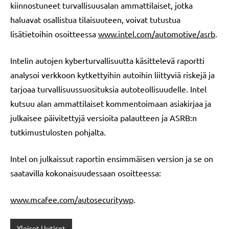
kiinnostuneet turvallisuusalan ammattilaiset, jotka
haluavat osallistua tilaisuuteen, voivat tutustua
lisätietoihin osoitteessa
www.intel.com/automotive/asrb
.
Intelin autojen kyberturvallisuutta käsittelevä raportti
analysoi verkkoon kytkettyihin autoihin liittyviä riskejä ja
tarjoaa turvallisuussuosituksia autoteollisuudelle. Intel
kutsuu alan ammattilaiset kommentoimaan asiakirjaa ja
julkaisee päivitettyjä versioita palautteen ja ASRB:n
tutkimustulosten pohjalta.
Intel on julkaissut raportin ensimmäisen version ja se on
saatavilla kokonaisuudessaan osoitteessa:
www.mcafee.com/autosecuritywp
.
Yleiset Uutiset