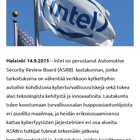
Helsinki 14.9.2015
– Intel on perustanut Automotive
Security Review Board (ASRB) -lautakunnan, jonka
tarkoituksena on vähentää verkkoon kytkettyihin
autoihin kohdistuvia kyberturvallisuusriskejä sekä tukea
alan teknologista kehitystä ja innovaatioita. Lautakunta
tulee koostumaan turvallisuusalan huippuasiantuntijoista
eri puolilta maailmaa, ja heidän erikoisosaamisensa
kattaa kyberfyysisten järjestelmien eri osa-alueita.
ASRB:n tutkijat tulevat tekemään jatkuvia
turvallisuustestejä ja -tarkastuksia, joiden tavoitteena on