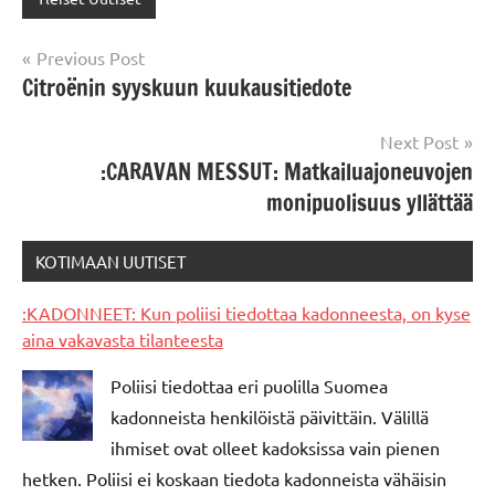
Post
Previous Post
Citroënin syyskuun kuukausitiedote
navigation
Next Post
:CARAVAN MESSUT: Matkailuajoneuvojen
monipuolisuus yllättää
KOTIMAAN UUTISET
:KADONNEET: Kun poliisi tiedottaa kadonneesta, on kyse
aina vakavasta tilanteesta
Poliisi tiedottaa eri puolilla Suomea
kadonneista henkilöistä päivittäin. Välillä
ihmiset ovat olleet kadoksissa vain pienen
hetken. Poliisi ei koskaan tiedota kadonneista vähäisin