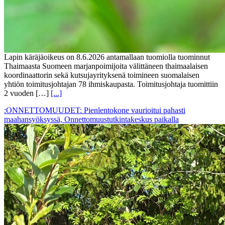
Lapin käräjäoikeus on 8.6.2026 antamallaan tuomiolla tuominnut
Thaimaasta Suomeen marjanpoimijoita välittäneen thaimaalaisen
koordinaattorin sekä kutsujayrityksenä toimineen suomalaisen
yhtiön toimitusjohtajan 78 ihmiskaupasta. Toimitusjohtaja tuomittiin
2 vuoden […]
[...]
:ONNETTOMUUDET: Pienlentokone vaurioitui pahasti
maahansyöksyssä, Onnettomuustutkintakeskus paikalla