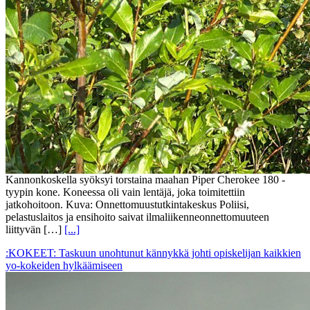
Kannonkoskella syöksyi torstaina maahan Piper Cherokee 180 -
tyypin kone. Koneessa oli vain lentäjä, joka toimitettiin
jatkohoitoon. Kuva: Onnettomuustutkintakeskus Poliisi,
pelastuslaitos ja ensihoito saivat ilmaliikenneonnettomuuteen
liittyvän […]
[...]
:KOKEET: Taskuun unohtunut kännykkä johti opiskelijan kaikkien
yo-kokeiden hylkäämiseen