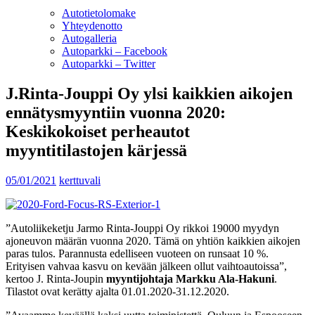
Autotietolomake
Yhteydenotto
Autogalleria
Autoparkki – Facebook
Autoparkki – Twitter
J.Rinta-Jouppi Oy ylsi kaikkien aikojen
ennätysmyyntiin vuonna 2020:
Keskikokoiset perheautot
myyntitilastojen kärjessä
05/01/2021
kerttuvali
”Autoliikeketju Jarmo Rinta-Jouppi Oy rikkoi 19000 myydyn
ajoneuvon määrän vuonna 2020. Tämä on yhtiön kaikkien aikojen
paras tulos. Parannusta edelliseen vuoteen on runsaat 10 %.
Erityisen vahvaa kasvu on kevään jälkeen ollut vaihtoautoissa”,
kertoo J. Rinta-Joupin
myyntijohtaja Markku Ala-Hakuni
.
Tilastot ovat kerätty ajalta 01.01.2020-31.12.2020.