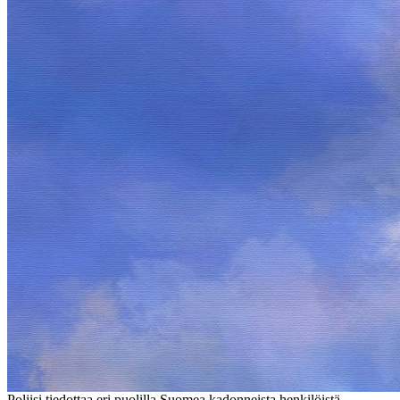
Poliisi tiedottaa eri puolilla Suomea kadonneista henkilöistä