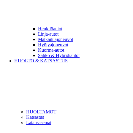
Henkilöautot
Linja-autot
Matkailuajoneuvot
Hyötyajoneuvot
Kuorma-autot
Sähkö & Hybridiautot
HUOLTO & KATSASTUS
HUOLTAMOT
Katsastus
Latausasemat