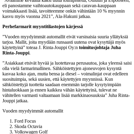
”Avaamme keväällä kaksi uutta toimipistettä, Ouluun ja Espooseen,
eli panostamme vaihtoautokauppaan sekä caravan-kauppaan
voimakkaasti lisää, tavoitteemme onkin vähintään 10 % myynnin
kasvu myös vuonna 2021”, Ala-Hakuni jatkaa.
Perhefarmarit myyntitilastojen kärjessä
”Vuoden myydyimmät automallit eivät varsinaisia suuria yllätyksiä
tarjoa. Mallit, joita myydään runsaasti uutena ovat kysyttäjä myös
käytettyinä” toteaa J. Rinta-Jouppi Oy:n
toimitusjohtaja Juha
Rinta-Jouppi
.
”Asiakkaat etsivät hyvää ja luotettavaa perusautoa, joka yleensä saisi
olla vielä farmarimallinen. Sähköistettyjen ajoneuvojen kysyntä
kasvaa koko ajan, mutta bensa ja diesel – voimalinjat ovat edelleen
suosituimpia, sekä uusien, että käytettyjen myynnissä. Kun
sähköistettyjä tuotteita saadaan enemmän tarjolle kysytyimpään
hintaluokkaan ja ennen kaikkea vähän käytettyinä, tulevat ne
vähitellen varmasti valtaamaan lisää markkinaosuuksia” Juha Rinta-
Jouppi jatkaa.
Vuoden myydyimmät automallit
Ford Focus
Skoda Octavia
Volkswagen Golf