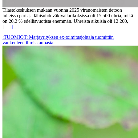
Tilastokeskuksen mukaan vuonna 2025 viranomaisten tietoon
tulleissa pari- ja lähisuhdeväkivaltarikoksissa oli 15 500 uhria, mikä
on 20,2 % edellisvuotista enemmän. Uhreista aikuisia oli 12 200,
[…]
[...]
:TUOMIOT: Marjayrityksen ex-toimitusjohtaja tuomittiin
vankeuteen ihmiskaupasta