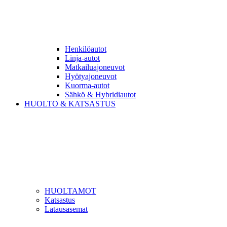
Henkilöautot
Linja-autot
Matkailuajoneuvot
Hyötyajoneuvot
Kuorma-autot
Sähkö & Hybridiautot
HUOLTO & KATSASTUS
HUOLTAMOT
Katsastus
Latausasemat