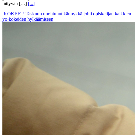
liittyvän […]
[...]
:KOKEET: Taskuun unohtunut kännykkä johti opiskelijan kaikkien
yo-kokeiden hylkäämiseen