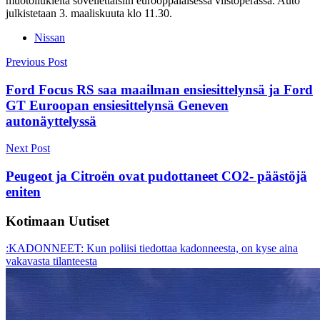
muotoilukieltä sovellettaisiin eurooppalaisessa viistoperässä. Auto
julkistetaan 3. maaliskuuta klo 11.30.
Nissan
Post
Previous Post
navigation
Ford Focus RS saa maailman ensiesittelynsä ja Ford
GT Euroopan ensiesittelynsä Geneven
autonäyttelyssä
Next Post
Peugeot ja Citroën ovat pudottaneet CO2- päästöjä
eniten
Kotimaan Uutiset
:KADONNEET: Kun poliisi tiedottaa kadonneesta, on kyse aina
vakavasta tilanteesta