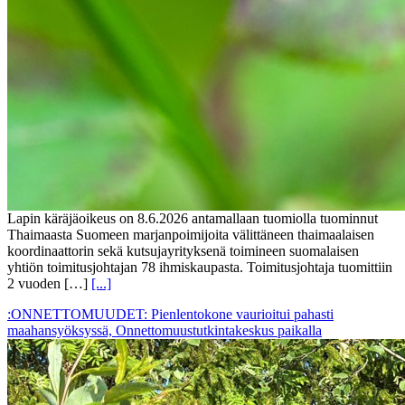
Lapin käräjäoikeus on 8.6.2026 antamallaan tuomiolla tuominnut
Thaimaasta Suomeen marjanpoimijoita välittäneen thaimaalaisen
koordinaattorin sekä kutsujayrityksenä toimineen suomalaisen
yhtiön toimitusjohtajan 78 ihmiskaupasta. Toimitusjohtaja tuomittiin
2 vuoden […]
[...]
:ONNETTOMUUDET: Pienlentokone vaurioitui pahasti
maahansyöksyssä, Onnettomuustutkintakeskus paikalla