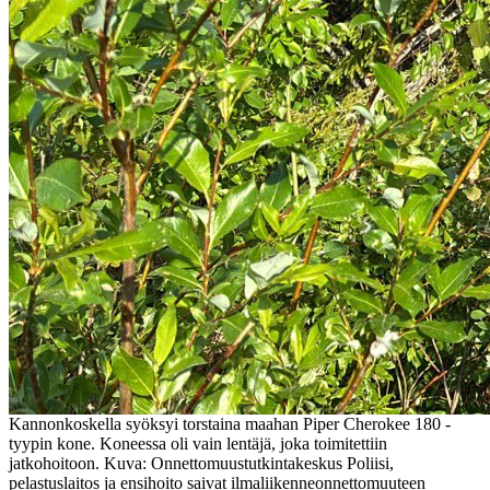
Kannonkoskella syöksyi torstaina maahan Piper Cherokee 180 -
tyypin kone. Koneessa oli vain lentäjä, joka toimitettiin
jatkohoitoon. Kuva: Onnettomuustutkintakeskus Poliisi,
pelastuslaitos ja ensihoito saivat ilmaliikenneonnettomuuteen