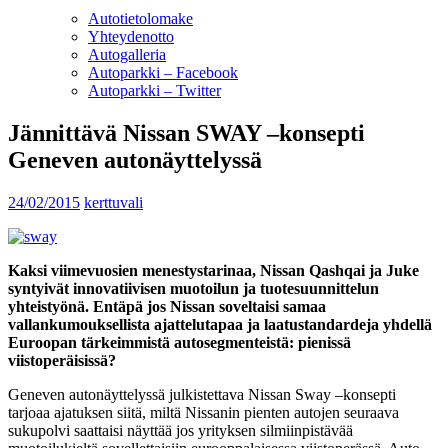
Autotietolomake
Yhteydenotto
Autogalleria
Autoparkki – Facebook
Autoparkki – Twitter
Jännittävä Nissan SWAY –konsepti
Geneven autonäyttelyssä
24/02/2015
kerttuvali
Kaksi viimevuosien menestystarinaa, Nissan Qashqai ja Juke
syntyivät innovatiivisen muotoilun ja tuotesuunnittelun
yhteistyönä. Entäpä jos Nissan soveltaisi samaa
vallankumouksellista ajattelutapaa ja laatustandardeja yhdellä
Euroopan tärkeimmistä autosegmenteistä: pienissä
viistoperäisissä?
Geneven autonäyttelyssä julkistettava Nissan Sway –konsepti
tarjoaa ajatuksen siitä, miltä Nissanin pienten autojen seuraava
sukupolvi saattaisi näyttää jos yrityksen silmiinpistävää