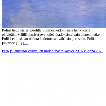
Poliisi tiedottaa eri puolilla Suomea kadonneista henkilöistä
päivittäin. Välillä ihmiset ovat olleet kadoksissa vain pienen hetken.
Poliisi ei koskaan tiedota kadonneista vähäisin perustein. Poliisi
julkaisee […]
[...]
Pari- ja lähisuhdeväkivallan uhrien määrä kasvoi 20 % vuonna 2025