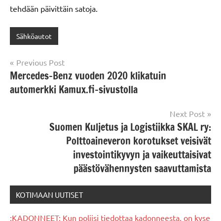
tehdään päivittäin satoja.
Sähköautot
Post
Previous Post
Mercedes-Benz vuoden 2020 klikatuin
navigation
automerkki Kamux.fi-sivustolla
Next Post
Suomen Kuljetus ja Logistiikka SKAL ry:
Polttoaineveron korotukset veisivät
investointikyvyn ja vaikeuttaisivat
päästövähennysten saavuttamista
KOTIMAAN UUTISET
:KADONNEET: Kun poliisi tiedottaa kadonneesta, on kyse