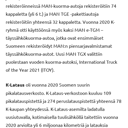
rekisteröinneissä MAN-kuorma-autoja rekisteröitiin 74
kappaletta (yli 6 t.) ja MAN TGE -pakettiautoja
rekisteröitiin yhteensä 32 kappaletta. Vuonna 2020 K-
ryhmä otti käyttöönsä myös kaksi MAN e-TGM –
täyssähkökuorma-autoa, jotka ovat ensimmäiset
Suomeen rekisteröidyt MAN:n piensarjavalmistamat
täyssähkökuorma-autot. Uusi MAN TGX valittiin
puolestaan vuoden kuorma-autoksi, International Truck
of the Year 2021 (ITOY).
K-Lataus
oli vuonna 2020 Suomen suurin
pikalatausverkosto. K-Lataus-verkostoon kuuluu 109
pikalatauspistettä ja 274 peruslatauspistettä yhteensä 78
K-kaupan yhteydessä. K-Lataus-asemilta ladatulla
uusiutuvalla, kotimaisella tuulisähköllä taitettiin vuonna
2020 arviolta yli 6 miljoonaa kilometriä ja latauksia