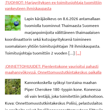
:TUOMIOT: Marjayrityksen ex-toimitusjohtaja tuomittiin
vankeuteen ihmiskaupasta
Lapin käräjäoikeus on 8.6.2026 antamallaan
tuomiolla tuominnut Thaimaasta Suomeen
marjanpoimijoita välittäneen thaimaalaisen
koordinaattorin sekä kutsujayrityksenä toimineen
suomalaisen yhtiön toimitusjohtajan 78 ihmiskaupasta.
Toimitusjohtaja tuomittiin 2 vuoden […]
[...]
:ONNETTOMUUDET: Pienlentokone vaurioitui pahasti
maahansyöksyssä, Onnettomuustutkintakeskus paikalla
Kannonkoskella syöksyi torstaina maahan
Piper Cherokee 180 -tyypin kone. Koneessa
oli vain lentäjä, joka toimitettiin jatkohoitoon.
Kuva: Onnettomuustutkintakeskus Poliisi, pelastuslaitos
ja ensihoito saivat ilmaliikenneonnettomuuteen liittyvän