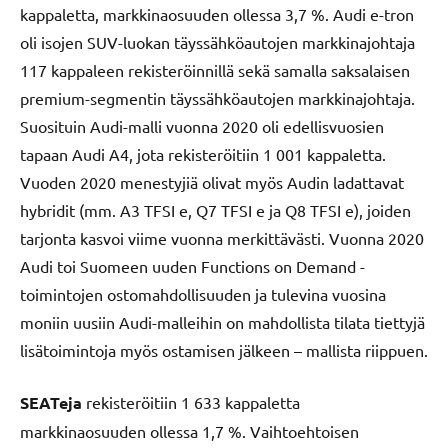
kappaletta, markkinaosuuden ollessa 3,7 %. Audi e-tron
oli isojen SUV-luokan täyssähköautojen markkinajohtaja
117 kappaleen rekisteröinnillä sekä samalla saksalaisen
premium-segmentin täyssähköautojen markkinajohtaja.
Suosituin Audi-malli vuonna 2020 oli edellisvuosien
tapaan Audi A4, jota rekisteröitiin 1 001 kappaletta.
Vuoden 2020 menestyjiä olivat myös Audin ladattavat
hybridit (mm. A3 TFSI e, Q7 TFSI e ja Q8 TFSI e), joiden
tarjonta kasvoi viime vuonna merkittävästi. Vuonna 2020
Audi toi Suomeen uuden Functions on Demand -
toimintojen ostomahdollisuuden ja tulevina vuosina
moniin uusiin Audi-malleihin on mahdollista tilata tiettyjä
lisätoimintoja myös ostamisen jälkeen – mallista riippuen.
SEATeja
rekisteröitiin 1 633 kappaletta
markkinaosuuden ollessa 1,7 %. Vaihtoehtoisen