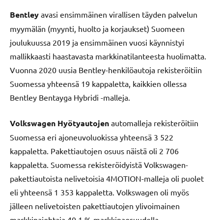
Bentley
avasi
ensimmäinen virallisen täyden palvelun
myymälän (myynti, huolto ja korjaukset) Suomeen
joulukuussa 2019 ja ensimmäinen vuosi käynnistyi
mallikkaasti haastavasta markkinatilanteesta huolimatta.
Vuonna 2020 uusia Bentley-henkilöautoja rekisteröitiin
Suomessa yhteensä 19 kappaletta, kaikkien ollessa
Bentley Bentayga Hybridi -malleja.
Volkswagen Hyötyautojen
automalleja rekisteröitiin
Suomessa eri ajoneuvoluokissa yhteensä 3 522
kappaletta. Pakettiautojen osuus näistä oli 2 706
kappaletta. Suomessa rekisteröidyistä Volkswagen-
pakettiautoista nelivetoisia 4MOTION-malleja oli puolet
eli yhteensä 1 353 kappaletta. Volkswagen oli myös
jälleen nelivetoisten pakettiautojen ylivoimainen
markkinajohtaja 40,1 % markkinaosuudella.