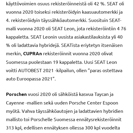
käyttövoimien osuus rekisteröinneistä oli 42 %. SEAT oli
vuonna 2020 toiseksi rekisteröidyin kaasuautomerkki ja
4. rekisteröidyin täyssähköautomerkki. Suosituin SEAT-
malli vuonna 2020 oli SEAT Leon, jota rekisteröintiin 4 76
kappaletta. SEAT Leonin uusista asiakastilauksista yli 40
% oli ladattavia hybridejä. SEATista eriytetyn itsenäisen
merkin,
CUPRAn
rekisteröinnit vuonna 2020 olivat
Suomessa puolestaan 19 kappaletta. Uusi SEAT Leon
voitti AUTOBEST 2021 -kilpailun, ollen ”paras ostettava
auto Euroopassa 2021”.
Porschen
vuosi 2020 oli sähköistä kasvua Taycan ja
Cayenne -mallien sekä uuden Porsche Center Espoon
myötä. Vahva täyssähköautojen ja ladattavien hybridien
mallisto toi Porschelle Suomessa ennätysrekisteröinnit
313 kpl, edellisen ennätyksen ollessa 300 kpl vuodelta