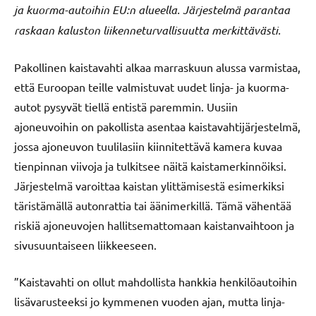
ja kuorma-autoihin EU:n alueella. Järjestelmä parantaa
raskaan kaluston liikenneturvallisuutta merkittävästi.
Pakollinen kaistavahti alkaa marraskuun alussa varmistaa,
että Euroopan teille valmistuvat uudet linja- ja kuorma-
autot pysyvät tiellä entistä paremmin. Uusiin
ajoneuvoihin on pakollista asentaa kaistavahtijärjestelmä,
jossa ajoneuvon tuulilasiin kiinnitettävä kamera kuvaa
tienpinnan viivoja ja tulkitsee näitä kaistamerkinnöiksi.
Järjestelmä varoittaa kaistan ylittämisestä esimerkiksi
täristämällä autonrattia tai äänimerkillä. Tämä vähentää
riskiä ajoneuvojen hallitsemattomaan kaistanvaihtoon ja
sivusuuntaiseen liikkeeseen.
”Kaistavahti on ollut mahdollista hankkia henkilöautoihin
lisävarusteeksi jo kymmenen vuoden ajan, mutta linja-