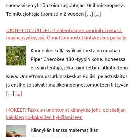
suomalaisen yhtiön toimitusjohtajan 78 ihmiskaupasta.
Toimitusjohtaja tuomittiin 2 vuoden […]
[...]
:ONNETTOMUUDET: Pienlentokone vaurioitui pahasti
maahansyöksyssä, Onnettomuustutkintakeskus paikalla
Kannonkoskella syöksyi torstaina maahan
Piper Cherokee 180 -tyypin kone. Koneessa
oli vain lentäjä, joka toimitettiin jatkohoitoon.
Kuva: Onnettomuustutkintakeskus Poliisi, pelastuslaitos
ja ensihoito saivat ilmaliikenneonnettomuuteen liittyvän
[…]
[...]
:KOKEET: Taskuun unohtunut kännykkä johti opiskelijan
kaikkien yo-kokeiden hylkäämiseen
Kännykän kanssa matematiikan