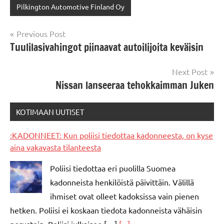
Pilkington Automotive Finland Oy
Post
Previous Post
Tuulilasivahingot piinaavat autoilijoita keväisin
navigation
Next Post
Nissan lanseeraa tehokkaimman Juken
KOTIMAAN UUTISET
:KADONNEET: Kun poliisi tiedottaa kadonneesta, on kyse
aina vakavasta tilanteesta
Poliisi tiedottaa eri puolilla Suomea
kadonneista henkilöistä päivittäin. Välillä
ihmiset ovat olleet kadoksissa vain pienen
hetken. Poliisi ei koskaan tiedota kadonneista vähäisin
perustein. Poliisi julkaisee […]
[...]