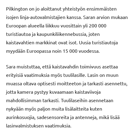
Pilkington on jo aloittanut yhteistyön ensimmäisten
isojen linja-autovalmistajien kanssa. Saran arvion mukaan
Euroopan alueella liikkuu vuosittain yli 200 000
turistiautoa ja kaupunkiliikennebussia, joten
kaistavahtien markkinat ovat isot. Uusia turistiautoja
myydään Euroopassa noin 15 000 vuodessa.
Sara muistuttaa, että kaistavahdin toimivuus asettaa
erityisiä vaatimuksia myös tuulilasille. Lasin on muun
muassa oltava optisesti moitteeton ja tarkasti asennettu,
jotta kamera pystyy kuvaamaan kaistaviivoja
mahdollisimman tarkasti. Tuulilaseihin asennetaan
nykyään myös paljon muita lisälaitteita kuten
aurinkosuojia, sadesensoreita ja antenneja, mikä lisää
lasinvalmistuksen vaatimuksia.