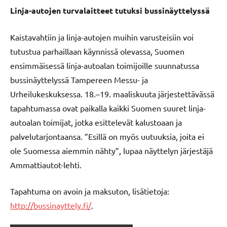
Linja-autojen turvalaitteet tutuksi bussinäyttelyssä
Kaistavahtiin ja linja-autojen muihin varusteisiin voi
tutustua parhaillaan käynnissä olevassa, Suomen
ensimmäisessä linja-autoalan toimijoille suunnatussa
bussinäyttelyssä Tampereen Messu- ja
Urheilukeskuksessa. 18.–19. maaliskuuta järjestettävässä
tapahtumassa ovat paikalla kaikki Suomen suuret linja-
autoalan toimijat, jotka esittelevät kalustoaan ja
palvelutarjontaansa. ”Esillä on myös uutuuksia, joita ei
ole Suomessa aiemmin nähty”, lupaa näyttelyn järjestäjä
Ammattiautot-lehti.
Tapahtuma on avoin ja maksuton, lisätietoja:
http://bussinayttely.fi/
.