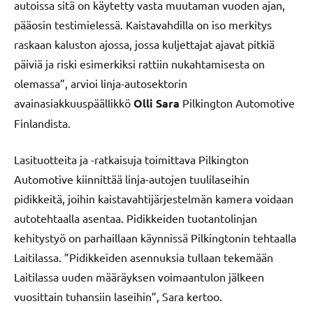
autoissa sitä on käytetty vasta muutaman vuoden ajan,
pääosin testimielessä. Kaistavahdilla on iso merkitys
raskaan kaluston ajossa, jossa kuljettajat ajavat pitkiä
päiviä ja riski esimerkiksi rattiin nukahtamisesta on
olemassa”, arvioi linja-autosektorin
avainasiakkuuspäällikkö
Olli Sara
Pilkington Automotive
Finlandista.
Lasituotteita ja -ratkaisuja toimittava Pilkington
Automotive kiinnittää linja-autojen tuulilaseihin
pidikkeitä, joihin kaistavahtijärjestelmän kamera voidaan
autotehtaalla asentaa. Pidikkeiden tuotantolinjan
kehitystyö on parhaillaan käynnissä Pilkingtonin tehtaalla
Laitilassa. ”Pidikkeiden asennuksia tullaan tekemään
Laitilassa uuden määräyksen voimaantulon jälkeen
vuosittain tuhansiin laseihin”, Sara kertoo.