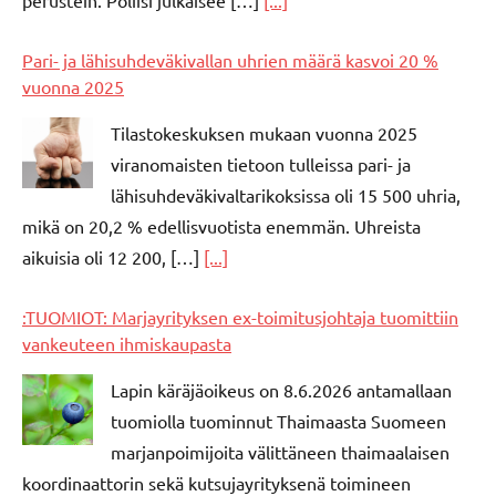
Pari- ja lähisuhdeväkivallan uhrien määrä kasvoi 20 %
vuonna 2025
Tilastokeskuksen mukaan vuonna 2025
viranomaisten tietoon tulleissa pari- ja
lähisuhdeväkivaltarikoksissa oli 15 500 uhria,
mikä on 20,2 % edellisvuotista enemmän. Uhreista
aikuisia oli 12 200, […]
[...]
:TUOMIOT: Marjayrityksen ex-toimitusjohtaja tuomittiin
vankeuteen ihmiskaupasta
Lapin käräjäoikeus on 8.6.2026 antamallaan
tuomiolla tuominnut Thaimaasta Suomeen
marjanpoimijoita välittäneen thaimaalaisen
koordinaattorin sekä kutsujayrityksenä toimineen