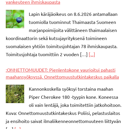
vankeuteen ihmiskaupasta
Lapin käräjäoikeus on 8.6.2026 antamallaan
tuomiolla tuominnut Thaimaasta Suomeen
marjanpoimijoita välittäneen thaimaalaisen
koordinaattorin sekä kutsujayrityksenä toimineen
suomalaisen yhtiön toimitusjohtajan 78 ihmiskaupasta.
Toimitusjohtaja tuomittiin 2 vuoden […]
[...]
:ONNETTOMUUDET: Pienlentokone vaurioitui pahasti
maahansyöksyssä, Onnettomuustutkintakeskus paikalla
Kannonkoskella syöksyi torstaina maahan
Piper Cherokee 180 -tyypin kone. Koneessa
oli vain lentäjä, joka toimitettiin jatkohoitoon.
Kuva: Onnettomuustutkintakeskus Poliisi, pelastuslaitos
ja ensihoito saivat ilmaliikenneonnettomuuteen liittyvän
[…]
[...]