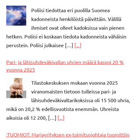
Poliisi tiedottaa eri puolilla Suomea
kadonneista henkilöistä päivittäin. Välillä
ihmiset ovat olleet kadoksissa vain pienen
hetken. Poliisi ei koskaan tiedota kadonneista vähäisin
perustein. Poliisi julkaisee […]
[...]
Pari- ja lähisuhdeväkivallan uhrien määrä kasvoi 20 %
vuonna 2025
Tilastokeskuksen mukaan vuonna 2025
viranomaisten tietoon tulleissa pari- ja
lähisuhdeväkivaltarikoksissa oli 15 500 uhria,
mikä on 20,2 % edellisvuotista enemmän. Uhreista
aikuisia oli 12 200, […]
[...]
:TUOMIOT: Marjayrityksen ex-toimitusjohtaja tuomittiin