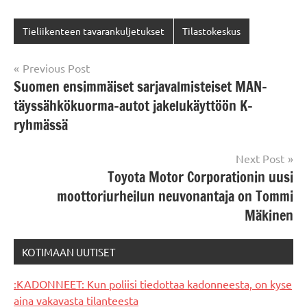
Tieliikenteen tavarankuljetukset
Tilastokeskus
Post
Previous Post
Suomen ensimmäiset sarjavalmisteiset MAN-
navigation
täyssähkökuorma-autot jakelukäyttöön K-
ryhmässä
Next Post
Toyota Motor Corporationin uusi
moottoriurheilun neuvonantaja on Tommi
Mäkinen
KOTIMAAN UUTISET
:KADONNEET: Kun poliisi tiedottaa kadonneesta, on kyse
aina vakavasta tilanteesta