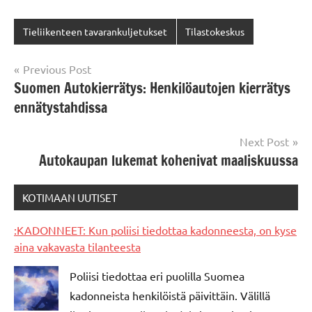
Tieliikenteen tavarankuljetukset
Tilastokeskus
Post
Previous Post
Suomen Autokierrätys: Henkilöautojen kierrätys
navigation
ennätystahdissa
Next Post
Autokaupan lukemat kohenivat maaliskuussa
KOTIMAAN UUTISET
:KADONNEET: Kun poliisi tiedottaa kadonneesta, on kyse
aina vakavasta tilanteesta
Poliisi tiedottaa eri puolilla Suomea
kadonneista henkilöistä päivittäin. Välillä