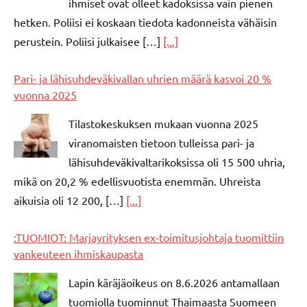
ihmiset ovat olleet kadoksissa vain pienen
hetken. Poliisi ei koskaan tiedota kadonneista vähäisin
perustein. Poliisi julkaisee […]
[...]
Pari- ja lähisuhdeväkivallan uhrien määrä kasvoi 20 %
vuonna 2025
Tilastokeskuksen mukaan vuonna 2025
viranomaisten tietoon tulleissa pari- ja
lähisuhdeväkivaltarikoksissa oli 15 500 uhria,
mikä on 20,2 % edellisvuotista enemmän. Uhreista
aikuisia oli 12 200, […]
[...]
:TUOMIOT: Marjayrityksen ex-toimitusjohtaja tuomittiin
vankeuteen ihmiskaupasta
Lapin käräjäoikeus on 8.6.2026 antamallaan
tuomiolla tuominnut Thaimaasta Suomeen