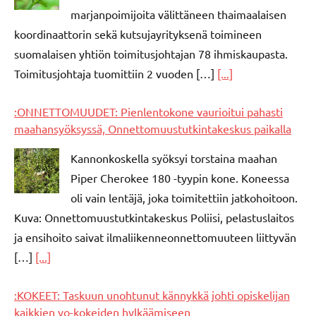
marjanpoimijoita välittäneen thaimaalaisen
koordinaattorin sekä kutsujayrityksenä toimineen
suomalaisen yhtiön toimitusjohtajan 78 ihmiskaupasta.
Toimitusjohtaja tuomittiin 2 vuoden […]
[...]
:ONNETTOMUUDET: Pienlentokone vaurioitui pahasti
maahansyöksyssä, Onnettomuustutkintakeskus paikalla
Kannonkoskella syöksyi torstaina maahan
Piper Cherokee 180 -tyypin kone. Koneessa
oli vain lentäjä, joka toimitettiin jatkohoitoon.
Kuva: Onnettomuustutkintakeskus Poliisi, pelastuslaitos
ja ensihoito saivat ilmaliikenneonnettomuuteen liittyvän
[…]
[...]
:KOKEET: Taskuun unohtunut kännykkä johti opiskelijan
kaikkien yo-kokeiden hylkäämiseen