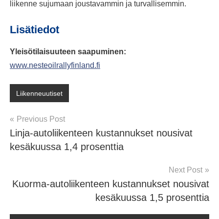
liikenne sujumaan joustavammin ja turvallisemmin.
Lisätiedot
Yleisötilaisuuteen saapuminen:
www.nesteoilrallyfinland.fi
Liikenneuutiset
Post
Previous Post
Linja-autoliikenteen kustannukset nousivat
navigation
kesäkuussa 1,4 prosenttia
Next Post
Kuorma-autoliikenteen kustannukset nousivat
kesäkuussa 1,5 prosenttia