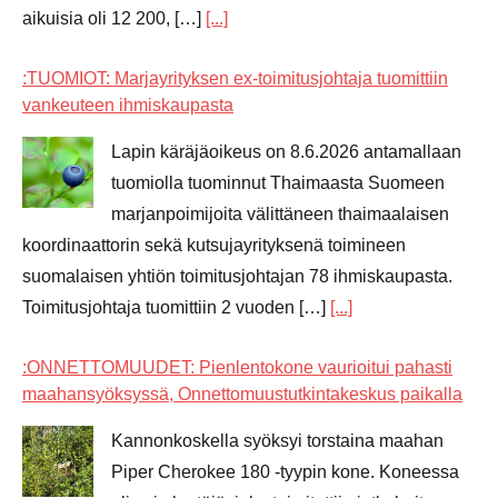
aikuisia oli 12 200, […]
[...]
:TUOMIOT: Marjayrityksen ex-toimitusjohtaja tuomittiin
vankeuteen ihmiskaupasta
Lapin käräjäoikeus on 8.6.2026 antamallaan
tuomiolla tuominnut Thaimaasta Suomeen
marjanpoimijoita välittäneen thaimaalaisen
koordinaattorin sekä kutsujayrityksenä toimineen
suomalaisen yhtiön toimitusjohtajan 78 ihmiskaupasta.
Toimitusjohtaja tuomittiin 2 vuoden […]
[...]
:ONNETTOMUUDET: Pienlentokone vaurioitui pahasti
maahansyöksyssä, Onnettomuustutkintakeskus paikalla
Kannonkoskella syöksyi torstaina maahan
Piper Cherokee 180 -tyypin kone. Koneessa