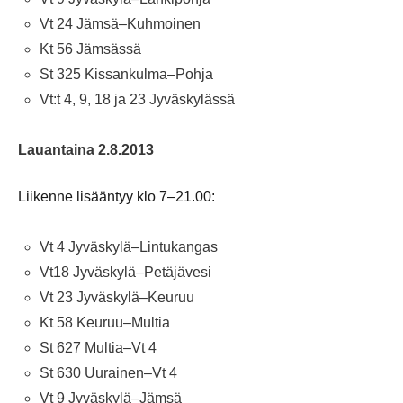
Vt 24 Jämsä–Kuhmoinen
Kt 56 Jämsässä
St 325 Kissankulma–Pohja
Vt:t 4, 9, 18 ja 23 Jyväskylässä
Lauantaina 2.8.2013
Liikenne lisääntyy klo 7–21.00:
Vt 4 Jyväskylä–Lintukangas
Vt18 Jyväskylä–Petäjävesi
Vt 23 Jyväskylä–Keuruu
Kt 58 Keuruu–Multia
St 627 Multia–Vt 4
St 630 Uurainen–Vt 4
Vt 9 Jyväskylä–Jämsä