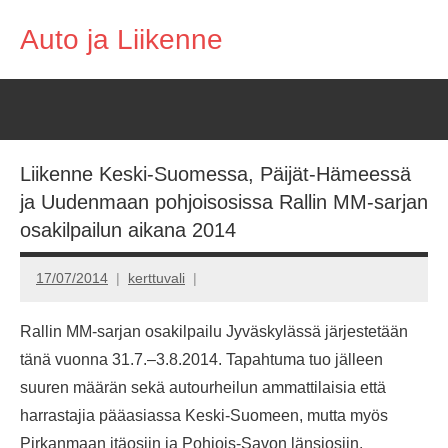
Skip
Auto ja Liikenne
to
content
Liikenne Keski-Suomessa, Päijät-Hämeessä
ja Uudenmaan pohjoisosissa Rallin MM-sarjan
osakilpailun aikana 2014
17/07/2014
kerttuvali
Rallin MM-sarjan osakilpailu Jyväskylässä järjestetään
tänä vuonna 31.7.–3.8.2014. Tapahtuma tuo jälleen
suuren määrän sekä autourheilun ammattilaisia että
harrastajia pääasiassa Keski-Suomeen, mutta myös
Pirkanmaan itäosiin ja Pohjois-Savon länsiosiin.