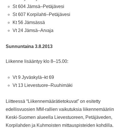
St 604 Jämsä–Petäjävesi
St 607 Korpilahti–Petäjävesi
Kt 56 Jämsässä
Vt 24 Jämsä–Arvaja
Sunnuntaina 3.8.2013
Liikenne lisääntyy klo 8–15.00:
Vt 9 Jyväskylä–kt 69
Vt 13 Lievestuore–Ruuhimäki
Liitteessä “Liikennemäärätietokuvat” on esitetty
edellisvuosien MM-rallien vaikutuksia liikennemääriin
Keski-Suomen alueella Lievestuoreen, Petäjäveden,
Korpilahden ja Kuhmoisten mittauspisteiden kohdilla.