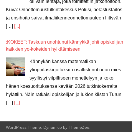
oli vain lentäjä, joka toimitettiin jatkohoitoon.
Kuva: Onnettomuustutkintakeskus Poliisi, pelastuslaitos
ja ensihoito saivat ilmaliikenneonnettomuuteen liittyvän
[…]
[...]
:KOKEET: Taskuun unohtunut kännykkä johti opiskelijan
kaikkien yo-kokeiden hylkäämiseen
Kännykän kanssa matematiikan
ylioppilaskirjoituksiin osallistunut nuori mies
syyllistyi vilpilliseen menettelyyn ja koko
hänen koesuorituksensa kevään 2026 tutkintokerralta
hylättiin. Näin ratkaisi opiskelijan ja lukion kiistan Turun
[…]
[...]
WordPress Theme: Dynamico by ThemeZee.