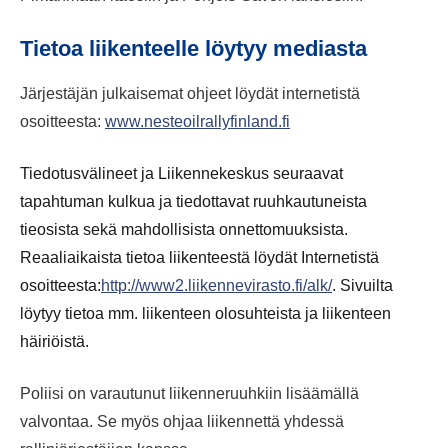
Tietoa liikenteelle löytyy mediasta
Järjestäjän julkaisemat ohjeet löydät internetistä
osoitteesta:
www.nesteoilrallyfinland.fi
Tiedotusvälineet ja Liikennekeskus seuraavat
tapahtuman kulkua ja tiedottavat ruuhkautuneista
tieosista sekä mahdollisista onnettomuuksista.
Reaaliaikaista tietoa liikenteestä löydät Internetistä
osoitteesta:
http://www2.liikennevirasto.fi/alk/
. Sivuilta
löytyy tietoa mm. liikenteen olosuhteista ja liikenteen
häiriöistä.
Poliisi on varautunut liikenneruuhkiin lisäämällä
valvontaa. Se myös ohjaa liikennettä yhdessä