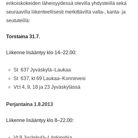
erikoiskokeiden läheisyydessä olevilla yhdysteillä sekä
seuraavilla liikenteellisesti merkittävillä valta-, kanta- ja
seututeillä:
Torstaina 31.7.
Liikenne lisääntyy klo 14–22.00:
St 637 Jyväskylä–Laukaa
St 637, kt 69 Laukaa–Konnevesi
Vt:t 4, 9, 18 ja 23 Jyväskylässä
Perjantaina 1.8.2013
Liikenne lisääntyy klo 8–22.00:
Vt 9 Jyväskylä–Länkipohja