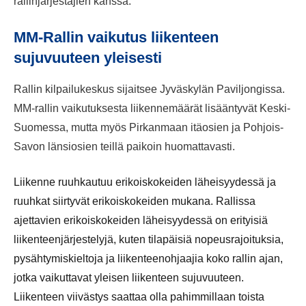
rallinjärjestäjien kanssa.
MM-Rallin vaikutus liikenteen
sujuvuuteen yleisesti
Rallin kilpailukeskus sijaitsee Jyväskylän Paviljongissa.
MM-rallin vaikutuksesta liikennemäärät lisääntyvät Keski-
Suomessa, mutta myös Pirkanmaan itäosien ja Pohjois-
Savon länsiosien teillä paikoin huomattavasti.
Liikenne ruuhkautuu erikoiskokeiden läheisyydessä ja
ruuhkat siirtyvät erikoiskokeiden mukana. Rallissa
ajettavien erikoiskokeiden läheisyydessä on erityisiä
liikenteenjärjestelyjä, kuten tilapäisiä nopeusrajoituksia,
pysähtymiskieltoja ja liikenteenohjaajia koko rallin ajan,
jotka vaikuttavat yleisen liikenteen sujuvuuteen.
Liikenteen viivästys saattaa olla pahimmillaan toista