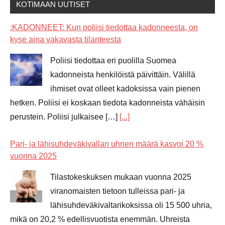
KOTIMAAN UUTISET
:KADONNEET: Kun poliisi tiedottaa kadonneesta, on
kyse aina vakavasta tilanteesta
Poliisi tiedottaa eri puolilla Suomea
kadonneista henkilöistä päivittäin. Välillä
ihmiset ovat olleet kadoksissa vain pienen
hetken. Poliisi ei koskaan tiedota kadonneista vähäisin
perustein. Poliisi julkaisee […]
[...]
Pari- ja lähisuhdeväkivallan uhrien määrä kasvoi 20 %
vuonna 2025
Tilastokeskuksen mukaan vuonna 2025
viranomaisten tietoon tulleissa pari- ja
lähisuhdeväkivaltarikoksissa oli 15 500 uhria,
mikä on 20,2 % edellisvuotista enemmän. Uhreista