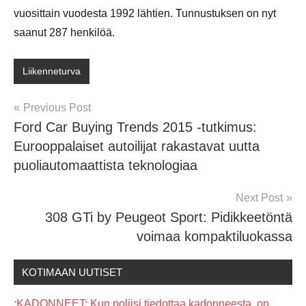
vuosittain vuodesta 1992 lähtien. Tunnustuksen on nyt
saanut 287 henkilöä.
Liikenneturva
Post
Previous Post
Ford Car Buying Trends 2015 -tutkimus:
navigation
Eurooppalaiset autoilijat rakastavat uutta
puoliautomaattista teknologiaa
Next Post
308 GTi by Peugeot Sport: Pidikkeetöntä
voimaa kompaktiluokassa
KOTIMAAN UUTISET
:KADONNEET: Kun poliisi tiedottaa kadonneesta, on