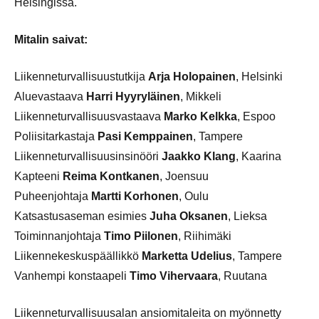
Helsingissä.
Mitalin saivat:
Liikenneturvallisuustutkija
Arja Holopainen
, Helsinki
Aluevastaava
Harri Hyyryläinen
, Mikkeli
Liikenneturvallisuusvastaava
Marko Kelkka
, Espoo
Poliisitarkastaja
Pasi Kemppainen
, Tampere
Liikenneturvallisuusinsinööri
Jaakko Klang
, Kaarina
Kapteeni
Reima Kontkanen
, Joensuu
Puheenjohtaja
Martti Korhonen
, Oulu
Katsastusaseman esimies
Juha Oksanen
, Lieksa
Toiminnanjohtaja
Timo Piilonen
, Riihimäki
Liikennekeskuspäällikkö
Marketta Udelius
, Tampere
Vanhempi konstaapeli
Timo Vihervaara
, Ruutana
Liikenneturvallisuusalan ansiomitaleita on myönnetty