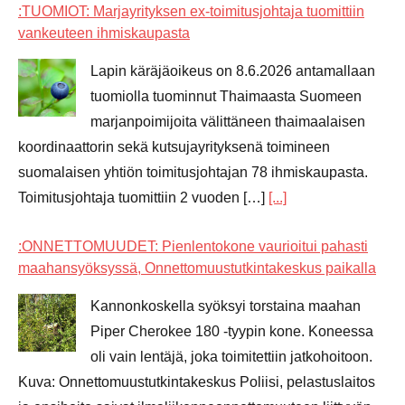
:TUOMIOT: Marjayrityksen ex-toimitusjohtaja tuomittiin
vankeuteen ihmiskaupasta
Lapin käräjäoikeus on 8.6.2026 antamallaan
tuomiolla tuominnut Thaimaasta Suomeen
marjanpoimijoita välittäneen thaimaalaisen
koordinaattorin sekä kutsujayrityksenä toimineen
suomalaisen yhtiön toimitusjohtajan 78 ihmiskaupasta.
Toimitusjohtaja tuomittiin 2 vuoden […]
[...]
:ONNETTOMUUDET: Pienlentokone vaurioitui pahasti
maahansyöksyssä, Onnettomuustutkintakeskus paikalla
Kannonkoskella syöksyi torstaina maahan
Piper Cherokee 180 -tyypin kone. Koneessa
oli vain lentäjä, joka toimitettiin jatkohoitoon.
Kuva: Onnettomuustutkintakeskus Poliisi, pelastuslaitos