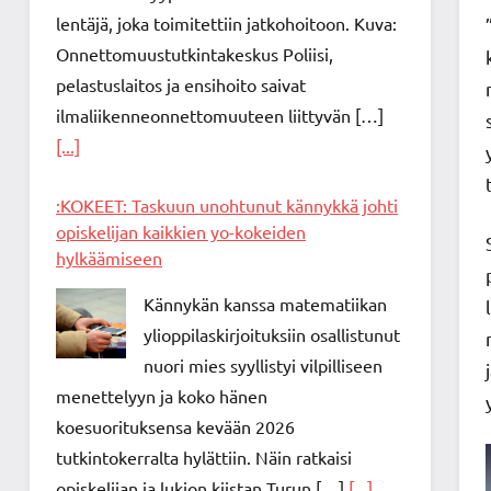
lentäjä, joka toimitettiin jatkohoitoon. Kuva:
Onnettomuustutkintakeskus Poliisi,
pelastuslaitos ja ensihoito saivat
ilmaliikenneonnettomuuteen liittyvän […]
[...]
:KOKEET: Taskuun unohtunut kännykkä johti
opiskelijan kaikkien yo-kokeiden
hylkäämiseen
Kännykän kanssa matematiikan
ylioppilaskirjoituksiin osallistunut
nuori mies syyllistyi vilpilliseen
menettelyyn ja koko hänen
koesuorituksensa kevään 2026
tutkintokerralta hylättiin. Näin ratkaisi
opiskelijan ja lukion kiistan Turun […]
[...]