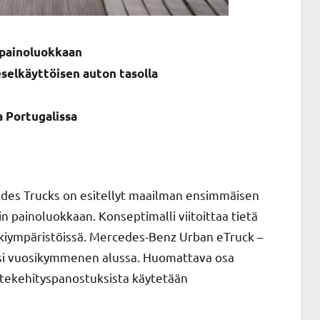
 painoluokkaan
selkäyttöisen auton tasolla
a Portugalissa
es Trucks on esitellyt maailman ensimmäisen
 painoluokkaan. Konseptimalli viitoittaa tietä
kiympäristöissä. Mercedes-Benz Urban eTruck –
nsi vuosikymmenen alussa. Huomattava osa
otekehityspanostuksista käytetään