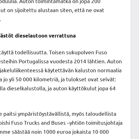
moduulia. Auton toimintamatka on jopa 200
kut on sijoitettu alustaan siten, että ne ovat
.
ästöt dieselautoon verrattuna
äyttä todellisuutta. Toisen sukupolven Fuso
testeihin Portugalissa vuodesta 2014 lähtien. Auton
 jakeluliikenteessä käytettävän kaluston normaalia
 jo yli 50 000 kilometriä, ja tulokset ovat selvät:
 dieselkalustolla, ja auton käyttökulut jopa 64
paitsi ympäristöystävällistä, myös taloudellista
ishi Fuso Trucks and Buses –yhtiön toimitusjohtaja
oimme säästää noin 1000 euroa jokaista 10 000