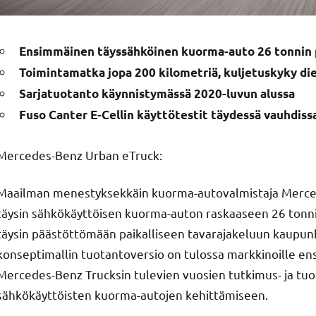
Ensimmäinen täyssähköinen kuorma-auto 26 tonnin
Toimintamatka jopa 200 kilometriä, kuljetuskyky die
Sarjatuotanto käynnistymässä 2020-luvun alussa
Fuso Canter E-Cellin käyttötestit täydessä vauhdiss
Mercedes-Benz Urban eTruck:
Maailman menestyksekkäin kuorma-autovalmistaja Merced
täysin sähkökäyttöisen kuorma-auton raskaaseen 26 tonnin
täysin päästöttömään paikalliseen tavarajakeluun kaupun
konseptimallin tuotantoversio on tulossa markkinoille e
Mercedes-Benz Trucksin tulevien vuosien tutkimus- ja tu
sähkökäyttöisten kuorma-autojen kehittämiseen.