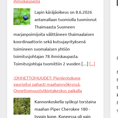
ihmiskaupasta
Lapin käräjäoikeus on 8.6.2026
antamallaan tuomiolla tuominnut
Thaimaasta Suomeen
marjanpoimijoita välittäneen thaimaalaisen
koordinaattorin sekä kutsujayrityksenä
toimineen suomalaisen yhtiön
toimitusjohtajan 78 ihmiskaupasta.
Toimitusjohtaja tuomittiin 2 vuoden […]
[...]
:ONNETTOMUUDET: Pienlentokone
vaurioitui pahasti maahansyöksyssä,
Onnettomuustutkintakeskus paikalla
Kannonkoskella syöksyi torstaina
maahan Piper Cherokee 180 -
tyypin kone. Koneessa oli vain