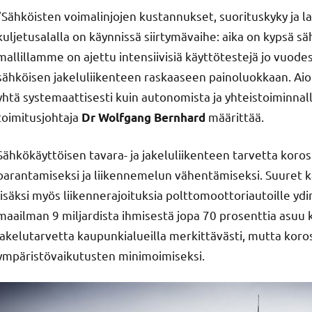
”Sähköisten voimalinjojen kustannukset, suorituskyky ja la
kuljetusalalla on käynnissä siirtymävaihe: aika on kypsä s
mallillamme on ajettu intensiivisiä käyttötestejä jo vuod
sähköisen jakeluliikenteen raskaaseen painoluokkaan. A
yhtä systemaattisesti kuin autonomista ja yhteistoiminnal
toimitusjohtaja
määrittää.
Dr Wolfgang Bernhard
Sähkökäyttöisen tavara- ja jakeluliikenteen tarvetta kor
parantamiseksi ja liikennemelun vähentämiseksi. Suuret k
lisäksi myös liikennerajoituksia polttomoottoriautoille y
maailman 9 miljardista ihmisestä jopa 70 prosenttia asuu 
jakelutarvetta kaupunkialueilla merkittävästi, mutta koro
ympäristövaikutusten minimoimiseksi.