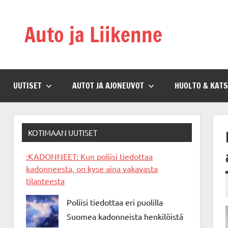
Skip
to
Auto ja Liikenne
content
UUTISET
AUTOT JA AJONEUVOT
HUOLTO & KAT
KOTIMAAN UUTISET
:KADONNEET: Kun poliisi tiedottaa
kadonneesta, on kyse aina vakavasta
tilanteesta
Poliisi tiedottaa eri puolilla
Suomea kadonneista henkilöistä