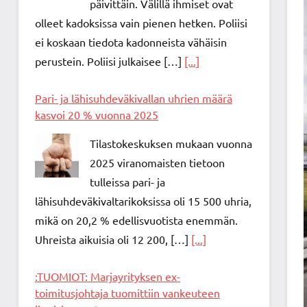
päivittäin. Välillä ihmiset ovat
olleet kadoksissa vain pienen hetken. Poliisi
ei koskaan tiedota kadonneista vähäisin
perustein. Poliisi julkaisee […]
[...]
Pari- ja lähisuhdeväkivallan uhrien määrä
kasvoi 20 % vuonna 2025
Tilastokeskuksen mukaan vuonna
2025 viranomaisten tietoon
tulleissa pari- ja
lähisuhdeväkivaltarikoksissa oli 15 500 uhria,
mikä on 20,2 % edellisvuotista enemmän.
Uhreista aikuisia oli 12 200, […]
[...]
:TUOMIOT: Marjayrityksen ex-
toimitusjohtaja tuomittiin vankeuteen