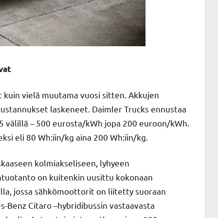
vat
 kuin vielä muutama vuosi sitten. Akkujen
okustannukset laskeneet. Daimler Trucks ennustaa
25 välillä – 500 eurosta/kWh jopa 200 euroon/kWh.
ksi eli 80 Wh:iin/kg aina 200 Wh:iin/kg.
kaaseen kolmiakseliseen, lyhyeen
ntuotanto on kuitenkin uusittu kokonaan
lla, jossa sähkömoottorit on liitetty suoraan
s-Benz Citaro –hybridibussin vastaavasta