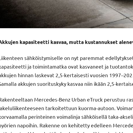
Akkujen kapasiteetti kasvaa, mutta kustannukset alene
Liikenteen sähköistymiselle on nyt paremmat edellytykset
kapasiteetti ja toimintamatka ovat kasvaneet ja tuotant
akkujen hinnan laskevat 2,5-kertaisesti vuosien 1997­–20
Samalla akkujen suorituskyky kasvaa niin ikään 2,5-kertaise
Rakenteeltaan Mercedes-Benz Urban eTruck perustuu ras
jakeluliikenteeseen tarkoitettuun kuorma-autoon. Voima
korvaamalla perinteinen voimalinja sähköisellä taka-akseli
pyörien napoihin. Rakenne on kehitetty edelleen Mercede