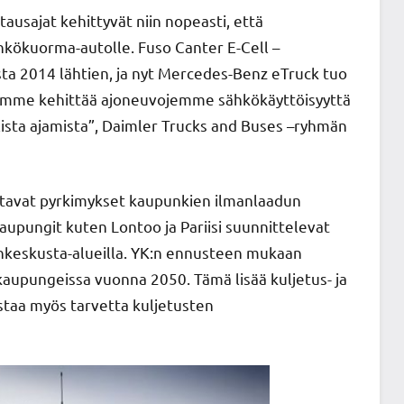
tausajat kehittyvät niin nopeasti, että
ähkökuorma-autolle. Fuso Canter E-Cell –
esta 2014 lähtien, ja nyt Mercedes-Benz eTruck tuo
iomme kehittää ajoneuvojemme sähkökäyttöisyyttä
lista ajamista”, Daimler Trucks and Buses –ryhmän
ostavat pyrkimykset kaupunkien ilmanlaadun
aupungit kuten Lontoo ja Pariisi suunnittelevat
dinkeskusta-alueilla. YK:n ennusteen mukaan
kaupungeissa vuonna 2050. Tämä lisää kuljetus- ja
staa myös tarvetta kuljetusten