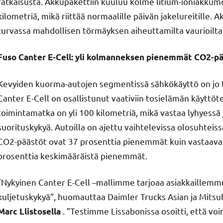
ratkaisusta. Akkupakettiin kuuluu kolme litium-ioniakku
kilometriä, mikä riittää normaalille päivän jakelureitille. A
turvassa mahdollisen törmäyksen aiheuttamilta vaurioilta
Fuso Canter E-Cell: yli kolmanneksen pienemmät CO2-pä
Kevyiden kuorma-autojen segmentissä sähkökäyttö on jo t
Canter E-Cell on osallistunut vaativiin tosielämän käyttö
toimintamatka on yli 100 kilometriä, mikä vastaa lyhyessä
suorituskykyä. Autoilla on ajettu vaihtelevissa olosuhteissa
CO2-päästöt ovat 37 prosenttia pienemmät kuin vastaavalla
prosenttia keskimääräistä pienemmät.
”Nykyinen Canter E-Cell –mallimme tarjoaa asiakkaillemme 
kuljetuskykyä”, huomauttaa Daimler Trucks Asian ja Mitsub
. ”Testimme Lissabonissa osoitti, että v
Marc Llistosella