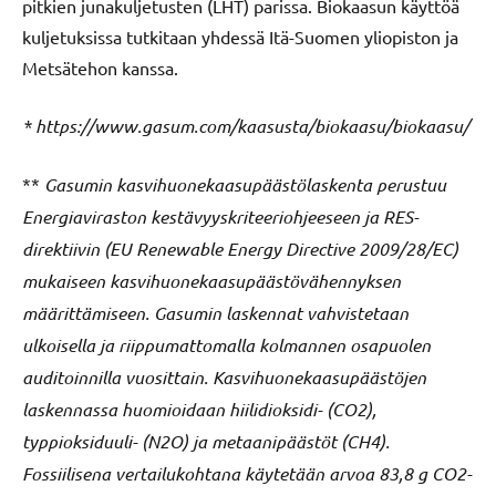
pitkien junakuljetusten (LHT) parissa. Biokaasun käyttöä
kuljetuksissa tutkitaan yhdessä Itä-Suomen yliopiston ja
Metsätehon kanssa.
* https://www.gasum.com/kaasusta/biokaasu/biokaasu/
**
Gasumin kasvihuonekaasupäästölaskenta perustuu
Energiaviraston kestävyyskriteeriohjeeseen ja RES-
direktiivin (EU Renewable Energy Directive 2009/28/EC)
mukaiseen kasvihuonekaasupäästövähennyksen
määrittämiseen. Gasumin laskennat vahvistetaan
ulkoisella ja riippumattomalla kolmannen osapuolen
auditoinnilla vuosittain. Kasvihuonekaasupäästöjen
laskennassa huomioidaan hiilidioksidi- (CO2),
typpioksiduuli- (N2O) ja metaanipäästöt (CH4).
Fossiilisena vertailukohtana käytetään arvoa 83,8 g CO2-