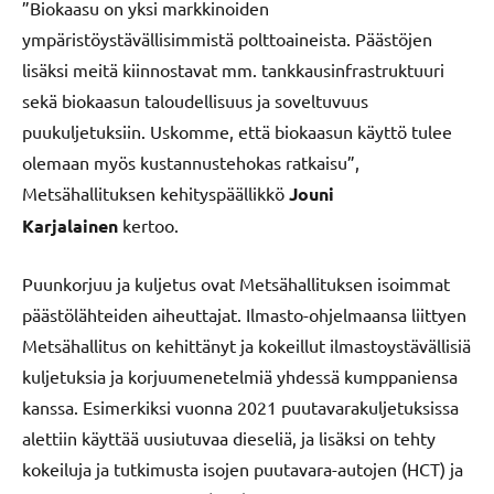
”Biokaasu on yksi markkinoiden
ympäristöystävällisimmistä polttoaineista. Päästöjen
lisäksi meitä kiinnostavat mm. tankkausinfrastruktuuri
sekä biokaasun taloudellisuus ja soveltuvuus
puukuljetuksiin. Uskomme, että biokaasun käyttö tulee
olemaan myös kustannustehokas ratkaisu”,
Metsähallituksen kehityspäällikkö
Jouni
Karjalainen
kertoo.
Puunkorjuu ja kuljetus ovat Metsähallituksen isoimmat
päästölähteiden aiheuttajat. Ilmasto-ohjelmaansa liittyen
Metsähallitus on kehittänyt ja kokeillut ilmastoystävällisiä
kuljetuksia ja korjuumenetelmiä yhdessä kumppaniensa
kanssa. Esimerkiksi vuonna 2021 puutavarakuljetuksissa
alettiin käyttää uusiutuvaa dieseliä, ja lisäksi on tehty
kokeiluja ja tutkimusta isojen puutavara-autojen (HCT) ja