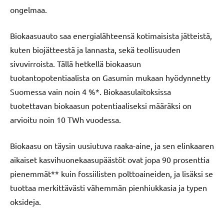
ongelmaa.
Biokaasuauto saa energialähteensä kotimaisista jätteistä,
kuten biojätteestä ja lannasta, sekä teollisuuden
sivuvirroista. Tällä hetkellä biokaasun
tuotantopotentiaalista on Gasumin mukaan hyödynnetty
Suomessa vain noin 4 %*. Biokaasulaitoksissa
tuotettavan biokaasun potentiaaliseksi määräksi on
arvioitu noin 10 TWh vuodessa.
Biokaasu on täysin uusiutuva raaka-aine, ja sen elinkaaren
aikaiset kasvihuonekaasupäästöt ovat jopa 90 prosenttia
pienemmät** kuin fossiilisten polttoaineiden, ja lisäksi se
tuottaa merkittävästi vähemmän pienhiukkasia ja typen
oksideja.