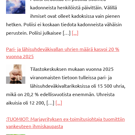
kadonneista henkilöistä päivittäin. Välillä
ihmiset ovat olleet kadoksissa vain pienen
hetken. Poliisi ei koskaan tiedota kadonneista vähäisin
perustein. Poliisi julkaisee […]
[...]
Pari- ja lähisuhdeväkivallan uhrien määrä kasvoi 20 %
vuonna 2025
Tilastokeskuksen mukaan vuonna 2025
viranomaisten tietoon tulleissa pari- ja
lähisuhdeväkivaltarikoksissa oli 15 500 uhria,
mikä on 20,2 % edellisvuotista enemmän. Uhreista
aikuisia oli 12 200, […]
[...]
:TUOMIOT: Marjayrityksen ex-toimitusjohtaja tuomittiin
vankeuteen ihmiskaupasta