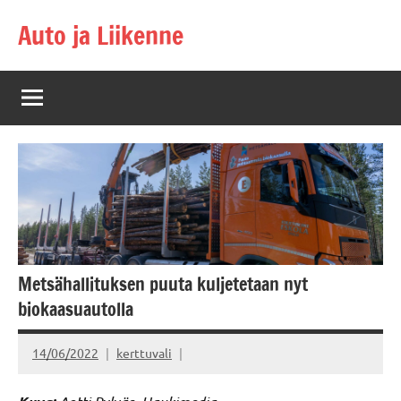
Skip
Auto ja Liikenne
to
content
Metsähallituksen puuta kuljetetaan nyt
biokaasuautolla
14/06/2022
kerttuvali