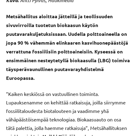
Kuva:
Antti Pylväs, Haukimedia
Metsähallitus aloittaa jätteillä ja teollisuuden
sivuvirroilla tuotetun biokaasun käytön
puutavarakuljetuksissaan. Uudella polttoaineella on
jopa 90 % vähemmän elinkaaren kasvihuonepäästöjä
verrattuna fossiilisiin polttoaineisiin. Kyseessä on
ensimmäinen nesteytetyllä biokaasulla (LBG) toimiva
täysperävaunullinen puutavarayhdistelmä
Euroopassa.
”Kaiken keskiössä on vastuullinen toiminta.
Lupauksenamme on kehittää ratkaisuja, joilla siirrymme
fossiilitaloudesta biotalouteen ja vaadimme yhä
vähäpäästöisempää teknologiaa. Biokaasuauto on osa
tätä palettia, jolla haemme ratkaisuja”, Metsähallituksen