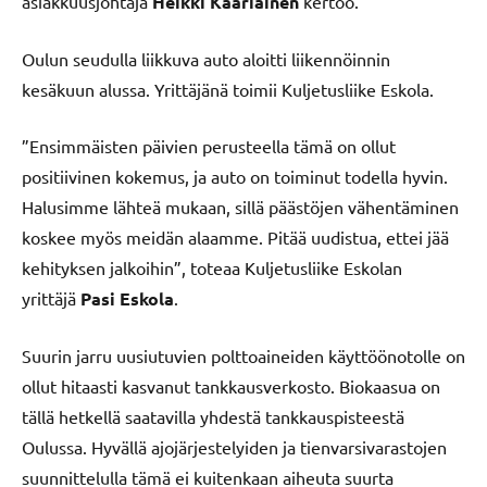
asiakkuusjohtaja
Heikki Kääriäinen
kertoo.
Oulun seudulla liikkuva auto aloitti liikennöinnin
kesäkuun alussa. Yrittäjänä toimii Kuljetusliike Eskola.
”Ensimmäisten päivien perusteella tämä on ollut
positiivinen kokemus, ja auto on toiminut todella hyvin.
Halusimme lähteä mukaan, sillä päästöjen vähentäminen
koskee myös meidän alaamme. Pitää uudistua, ettei jää
kehityksen jalkoihin”, toteaa Kuljetusliike Eskolan
yrittäjä
Pasi Eskola
.
Suurin jarru uusiutuvien polttoaineiden käyttöönotolle on
ollut hitaasti kasvanut tankkausverkosto. Biokaasua on
tällä hetkellä saatavilla yhdestä tankkauspisteestä
Oulussa. Hyvällä ajojärjestelyiden ja tienvarsivarastojen
suunnittelulla tämä ei kuitenkaan aiheuta suurta