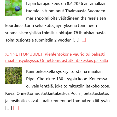
Lapin käräjäoikeus on 8.6.2026 antamallaan
tuomiolla tuominnut Thaimaasta Suomeen
marjanpoimijoita välittäneen thaimaalaisen
koordinaattorin sekä kutsujayrityksenä toimineen
suomalaisen yhtiön toimitusjohtajan 78 ihmiskaupasta.
Toimitusjohtaja tuomittiin 2 vuoden […]
[...]
:ONNETTOMUUDET: Pienlentokone vaurioitui pahasti
maahansyöksyssä, Onnettomuustutkintakeskus paikalla
Kannonkoskella syöksyi torstaina maahan
Piper Cherokee 180 -tyypin kone. Koneessa
oli vain lentäjä, joka toimitettiin jatkohoitoon.
Kuva: Onnettomuustutkintakeskus Poliisi, pelastuslaitos
ja ensihoito saivat ilmaliikenneonnettomuuteen liittyvän
[…]
[...]