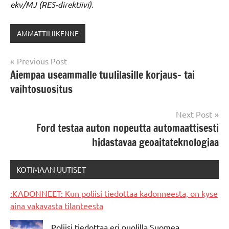
ekv/MJ (RES-direktiivi).
AMMATTILIIKENNE
Post
Previous Post
Aiempaa useammalle tuulilasille korjaus- tai
navigation
vaihtosuositus
Next Post
Ford testaa auton nopeutta automaattisesti
hidastavaa geoaitateknologiaa
KOTIMAAN UUTISET
:KADONNEET: Kun poliisi tiedottaa kadonneesta, on kyse
aina vakavasta tilanteesta
Poliisi tiedottaa eri puolilla Suomea