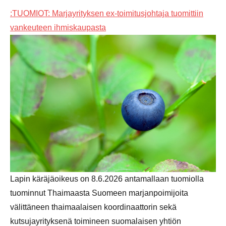
:TUOMIOT: Marjayrityksen ex-toimitusjohtaja tuomittiin
vankeuteen ihmiskaupasta
Lapin käräjäoikeus on 8.6.2026 antamallaan tuomiolla
tuominnut Thaimaasta Suomeen marjanpoimijoita
välittäneen thaimaalaisen koordinaattorin sekä
kutsujayrityksenä toimineen suomalaisen yhtiön