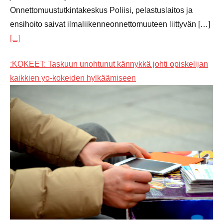
Onnettomuustutkintakeskus Poliisi, pelastuslaitos ja
ensihoito saivat ilmaliikenneonnettomuuteen liittyvän […]
[...]
:KOKEET: Taskuun unohtunut kännykkä johti opiskelijan
kaikkien yo-kokeiden hylkäämiseen