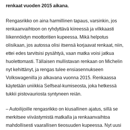
renkaat vuoden 2015 aikana.
Rengasrikko on aina harmillinen tapaus, varsinkin, jos
renkaanvaihtoon on ryhdyttävä kiireessä ja vilkkaasti
liikennöidyn moottoritien kupeessa. Mikä helpotus
olisikaan, jos autossa olisi itsensä korjaavat renkaat, niin,
ettei edes tarvitsisi pysähtyä, vaan matka voisi jatkua
huolettomasti. Tällaisen mullistavan renkaan on Michelin
nyt kehittänyt, ja rengas tulee ensiasennukseen
Volkswagenilla jo alkavana vuonna 2015. Renkaassa
käytetään uniikkia Selfseal-kumiseosta, joka hetkessä
tukkii pistovauriosta syntyneen reiän.
– Autoilijoille rengasrikko on kiusallinen ajatus, sillä se
merkitsee viivästymistä matkalla ja renkaanvaihtoa
mahdollisesti vaarallisen tieosuuden kupeessa. Nyt uusi