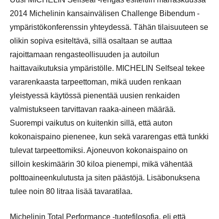
2014 Michelinin kansainvälisen Challenge Bibendum -
ympäristökonferenssin yhteydessä. Tähän tilaisuuteen se
olikin sopiva esiteltävä, sillä osaltaan se auttaa
rajoittamaan rengasteollisuuden ja autoilun
haittavaikutuksia ympäristölle. MICHELIN Selfseal tekee
vararenkaasta tarpeettoman, mikä uuden renkaan
yleistyessä käytössä pienentää uusien renkaiden
valmistukseen tarvittavan raaka-aineen määrää.
Suorempi vaikutus on kuitenkin sillä, että auton
kokonaispaino pienenee, kun sekä vararengas että tunkki
tulevat tarpeettomiksi. Ajoneuvon kokonaispaino on
silloin keskimäärin 30 kiloa pienempi, mikä vähentää
polttoaineenkulutusta ja siten päästöjä. Lisäbonuksena
tulee noin 80 litraa lisää tavaratilaa.
Michelinin Total Performance -tuotefilosofia, eli että