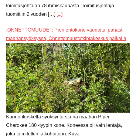
toimitusjohtajan 78 ihmiskaupasta. Toimitusjohtaja
tuomittiin 2 vuoden […]
[...]
:ONNETTOMUUDET: Pienlentokone vaurioitui pahasti
maahansyöksyssä, Onnettomuustutkintakeskus paikalla
Kannonkoskella syöksyi torstaina maahan Piper
Cherokee 180 -tyypin kone. Koneessa oli vain lentäjä,
joka toimitettiin jatkohoitoon. Kuva: