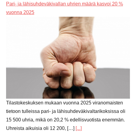
Pari- ja lähisuhdeväkivallan uhrien määrä kasvoi 20 %
vuonna 2025
Tilastokeskuksen mukaan vuonna 2025 viranomaisten
tietoon tulleissa pari- ja lähisuhdeväkivaltarikoksissa oli
15 500 uhria, mikä on 20,2 % edellisvuotista enemmän.
Uhreista aikuisia oli 12 200, […]
[...]