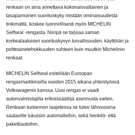
renkaan on aina annettava kokonaisvaltainen ja
tasapainoinen suorituskyky mistään ominaisuudesta
tinkimättä, koskee luonnollisesti myös MICHELIN
Selfseal -rengasta. Niinpä se tarjoaa saman
korkealaatuisen suorituskyvyn turvallisuuden, käyttöiän ja
polttoainetehokkuuden suhteen kuin muutkin Michelinin
renkaat.
MICHELIN Selfseal esitellään Euroopan
rengasmarkkinoilla vuoden 2015 aikana yhteistyössä
Volkswagenin kanssa. Uusi rengas ei vaadi
autonvalmistajilta erikoissäätöjä asennusta varten.
Renkaan tuotannon laajetessa se tulee lähivuosina
saataville lukuisiin automalleihin, sekä henkilö- että
pakettiautoihin
.