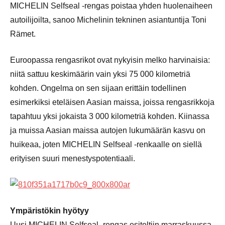
MICHELIN Selfseal -rengas poistaa yhden huolenaiheen
autoilijoilta, sanoo Michelinin tekninen asiantuntija Toni
Rämet.
Euroopassa rengasrikot ovat nykyisin melko harvinaisia:
niitä sattuu keskimäärin vain yksi 75 000 kilometriä
kohden. Ongelma on sen sijaan erittäin todellinen
esimerkiksi eteläisen Aasian maissa, joissa rengasrikkoja
tapahtuu yksi jokaista 3 000 kilometriä kohden. Kiinassa
ja muissa Aasian maissa autojen lukumäärän kasvu on
huikeaa, joten MICHELIN Selfseal -renkaalle on siellä
erityisen suuri menestyspotentiaali.
Ympäristökin hyötyy
Uusi MICHELIN Selfseal -rengas esiteltiin marraskuussa