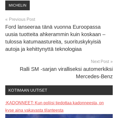
MICHELIN
Post
Previous Post
Ford lanseeraa tänä vuonna Euroopassa
navigation
uusia tuotteita ahkerammin kuin koskaan –
tulossa katumaastureita, suorituskykyisiä
autoja ja kehittynyttä teknologiaa
Next Post
Ralli SM -sarjan viralliseksi automerkiksi
Mercedes-Benz
KOTIMAAN UUTISET
:KADONNEET: Kun poliisi tiedottaa kadonneesta, on
kyse aina vakavasta tilanteesta