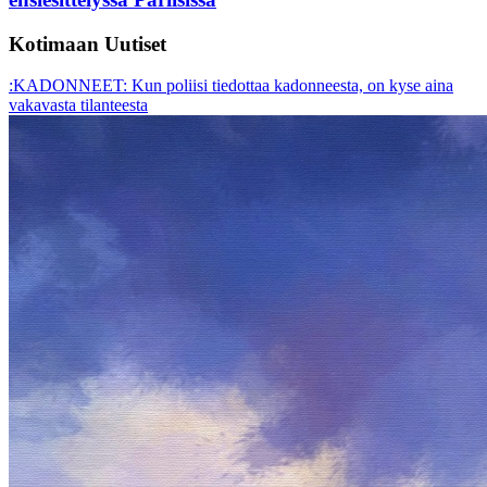
Kotimaan Uutiset
:KADONNEET: Kun poliisi tiedottaa kadonneesta, on kyse aina
vakavasta tilanteesta