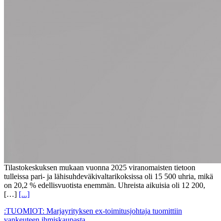
Tilastokeskuksen mukaan vuonna 2025 viranomaisten tietoon
tulleissa pari- ja lähisuhdeväkivaltarikoksissa oli 15 500 uhria, mikä
on 20,2 % edellisvuotista enemmän. Uhreista aikuisia oli 12 200,
[…]
[...]
:TUOMIOT: Marjayrityksen ex-toimitusjohtaja tuomittiin
vankeuteen ihmiskaupasta