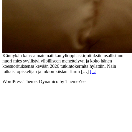
Kännykän kanssa matematiikan ylioppilaskirjoituksiin osallistunut
nuori mies syyllistyi vilpilliseen menettelyyn ja koko hänen
koesuorituksensa kevään 2026 tutkintokerralta hylättiin. Näin
ratkaisi opiskelijan ja lukion kiistan Turun […]
[...]
WordPress Theme: Dynamico by ThemeZee.