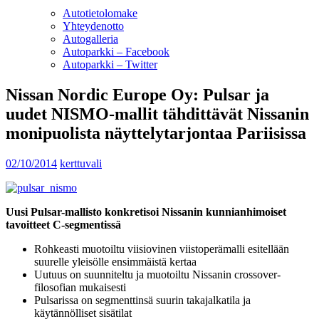
Autotietolomake
Yhteydenotto
Autogalleria
Autoparkki – Facebook
Autoparkki – Twitter
Nissan Nordic Europe Oy: Pulsar ja
uudet NISMO-mallit tähdittävät Nissanin
monipuolista näyttelytarjontaa Pariisissa
02/10/2014
kerttuvali
Uusi Pulsar-mallisto konkretisoi Nissanin kunnianhimoiset
tavoitteet C-segmentissä
Rohkeasti muotoiltu viisiovinen viistoperämalli esitellään
suurelle yleisölle ensimmäistä kertaa
Uutuus on suunniteltu ja muotoiltu Nissanin crossover-
filosofian mukaisesti
Pulsarissa on segmenttinsä suurin takajalkatila ja
käytännölliset sisätilat