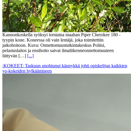
Kannonkoskella syöksyi torstaina maahan Piper Cherokee 180 -
tyypin kone. Koneessa oli vain lentäjä, joka toimitettiin
jatkohoitoon. Kuva: Onnettomuustutkintakeskus Poliisi,
pelastuslaitos ja ensihoito saivat ilmaliikenneonnettomuuteen
liittyvän […]
[...]
:KOKEET: Taskuun unohtunut kännykkä johti opiskelijan kaikkien
yo-kokeiden hylkäämiseen