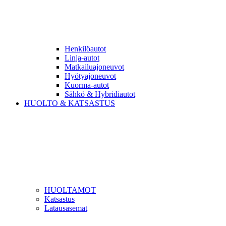
Henkilöautot
Linja-autot
Matkailuajoneuvot
Hyötyajoneuvot
Kuorma-autot
Sähkö & Hybridiautot
HUOLTO & KATSASTUS
HUOLTAMOT
Katsastus
Latausasemat