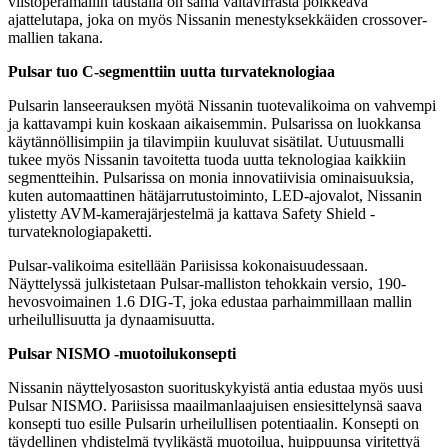
viistoperämallin taustalla on sama valtavirrasta poikkeava
ajattelutapa, joka on myös Nissanin menestyksekkäiden crossover-
mallien takana.
Pulsar tuo C-segmenttiin uutta turvateknologiaa
Pulsarin lanseerauksen myötä Nissanin tuotevalikoima on vahvempi
ja kattavampi kuin koskaan aikaisemmin. Pulsarissa on luokkansa
käytännöllisimpiin ja tilavimpiin kuuluvat sisätilat. Uutuusmalli
tukee myös Nissanin tavoitetta tuoda uutta teknologiaa kaikkiin
segmentteihin. Pulsarissa on monia innovatiivisia ominaisuuksia,
kuten automaattinen hätäjarrutustoiminto, LED-ajovalot, Nissanin
ylistetty AVM-kamerajärjestelmä ja kattava Safety Shield -
turvateknologiapaketti.
Pulsar-valikoima esitellään Pariisissa kokonaisuudessaan.
Näyttelyssä julkistetaan Pulsar-malliston tehokkain versio, 190-
hevosvoimainen 1.6 DIG-T, joka edustaa parhaimmillaan mallin
urheilullisuutta ja dynaamisuutta.
Pulsar NISMO -muotoilukonsepti
Nissanin näyttelyosaston suorituskykyistä antia edustaa myös uusi
Pulsar NISMO. Pariisissa maailmanlaajuisen ensiesittelynsä saava
konsepti tuo esille Pulsarin urheilullisen potentiaalin. Konsepti on
täydellinen yhdistelmä tyylikästä muotoilua, huippuunsa viritettyä