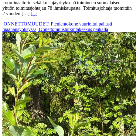
koordinaattorin sekä kutsujayrityksenä toimineen suomalaisen
yhtiön toimitusjohtajan 78 ihmiskaupasta. Toimitusjohtaja tuomittiin
2 vuoden […]
[...]
:ONNETTOMUUDET: Pienlentokone vaurioitui pahasti
maahansyöksyssä, Onnettomuustutkintakeskus paikalla