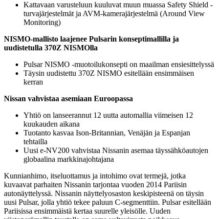
Kattavaan varusteluun kuuluvat muun muassa Safety Shield -
turvajärjestelmät ja AVM-kamerajärjestelmä (Around View
Monitoring)
NISMO-mallisto laajenee Pulsarin konseptimallilla ja
uudistetulla 370Z NISMOlla
Pulsar NISMO -muotoilukonsepti on maailman ensiesittelyssä
Täysin uudistettu 370Z NISMO esitellään ensimmäisen
kerran
Nissan vahvistaa asemiaan Euroopassa
Yhtiö on lanseerannut 12 uutta automallia viimeisen 12
kuukauden aikana
Tuotanto kasvaa Ison-Britannian, Venäjän ja Espanjan
tehtailla
Uusi e-NV200 vahvistaa Nissanin asemaa täyssähköautojen
globaalina markkinajohtajana
Kunnianhimo, itseluottamus ja intohimo ovat termejä, jotka
kuvaavat parhaiten Nissanin tarjontaa vuoden 2014 Pariisin
autonäyttelyssä. Nissanin näyttelyosaston keskipisteenä on täysin
uusi Pulsar, jolla yhtiö tekee paluun C-segmenttiin. Pulsar esitellään
Pariisissa ensimmäistä kertaa suurelle yleisölle. Uuden