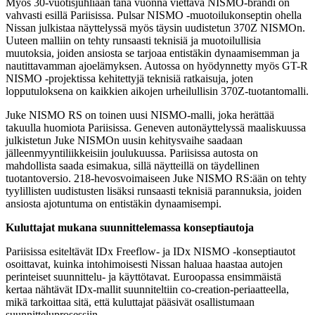
Myös 30-vuotisjuhliaan tänä vuonna viettävä NISMO-brändi on
vahvasti esillä Pariisissa. Pulsar NISMO -muotoilukonseptin ohella
Nissan julkistaa näyttelyssä myös täysin uudistetun 370Z NISMOn.
Uuteen malliin on tehty runsaasti teknisiä ja muotoilullisia
muutoksia, joiden ansiosta se tarjoaa entistäkin dynaamisemman ja
nautittavamman ajoelämyksen. Autossa on hyödynnetty myös GT-R
NISMO -projektissa kehitettyjä teknisiä ratkaisuja, joten
lopputuloksena on kaikkien aikojen urheilullisin 370Z-tuotantomalli.
Juke NISMO RS on toinen uusi NISMO-malli, joka herättää
takuulla huomiota Pariisissa. Geneven autonäyttelyssä maaliskuussa
julkistetun Juke NISMOn uusin kehitysvaihe saadaan
jälleenmyyntiliikkeisiin joulukuussa. Pariisissa autosta on
mahdollista saada esimakua, sillä näytteillä on täydellinen
tuotantoversio. 218-hevosvoimaiseen Juke NISMO RS:ään on tehty
tyylillisten uudistusten lisäksi runsaasti teknisiä parannuksia, joiden
ansiosta ajotuntuma on entistäkin dynaamisempi.
Kuluttajat mukana suunnittelemassa konseptiautoja
Pariisissa esiteltävät IDx Freeflow- ja IDx NISMO -konseptiautot
osoittavat, kuinka intohimoisesti Nissan haluaa haastaa autojen
perinteiset suunnittelu- ja käyttötavat. Euroopassa ensimmäistä
kertaa nähtävät IDx-mallit suunniteltiin co-creation-periaatteella,
mikä tarkoittaa sitä, että kuluttajat pääsivät osallistumaan
suunnitteluprosessiin.