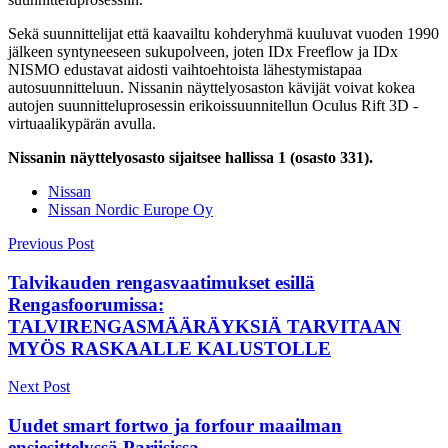
Sekä suunnittelijat että kaavailtu kohderyhmä kuuluvat vuoden 1990
jälkeen syntyneeseen sukupolveen, joten IDx Freeflow ja IDx
NISMO edustavat aidosti vaihtoehtoista lähestymistapaa
autosuunnitteluun. Nissanin näyttelyosaston kävijät voivat kokea
autojen suunnitteluprosessin erikoissuunnitellun Oculus Rift 3D -
virtuaalikypärän avulla.
Nissanin näyttelyosasto sijaitsee hallissa 1 (osasto 331).
Nissan
Nissan Nordic Europe Oy
Post
Previous Post
navigation
Talvikauden rengasvaatimukset esillä
Rengasfoorumissa:
TALVIRENGASMÄÄRÄYKSIÄ TARVITAAN
MYÖS RASKAALLE KALUSTOLLE
Next Post
Uudet smart fortwo ja forfour maailman
ensiesittelyssä Pariisissa