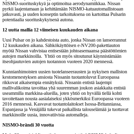
NISMO-suorituskykyä ja optimoitua aerodynamiikkaa. Nissan
pyrkii laajentamaan ja kehittämään NISMO-katuautomallistoaan
jatkuvasti, ja uuden konseptin tarkoituksena on kartoittaa Pulsarin
potentiaalia suorituskykyisenä autona.
12 uutta mallia 12 viimeisen kuukauden aikana
Uusi Pulsar on jo kahdestoista auto, jonka Nissan on lanseerannut
12 kuukauden aikana. Sähkökäyttöisen e-NV200-pakettiauton
myötä Nissan vahvistaa entisestään johtoasemaansa päästöttömien
autojen markkinoilla. Yhtiö on myös sitoutunut käynnistämään
itseohjautuvien autojen tuotannon vuoteen 2020 mennessä.
Kunnianhimoisten uusien tuotelanseerausten ja nykyisen malliston
kestomenestyksen ansiosta Nissanin tuotantoluvut Euroopassa
rikkovat aikaisempia ennätyksiä. Nissanin entistä laajempi
mallivalikoima tavoittaa yhä suuremman joukon asiakkaita entistä
useammilla markkina-alueilla, joten yhtiö on hyvällä tiellä kohti
tavoitettaan nousta aasialaiseksi ykkösmerkiksi Euroopassa vuoteen
2016 mennessä. Kasvavat tuotantolaitokset Isossa-Britanniassa,
Espanjassa ja Venäjällä tukevat paikallista talouselämää ja tuottavat
markkinoille uusia, innovatiivisia automalleja.
NISMO-brändi 30 vuotta