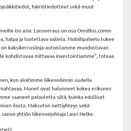
 pysäkkitiedot, häiriötiedotteet sekä muut
meille iso asia. Lanseeraus on osa OnniBus.comin
, halpa ja luotettava valinta. Mobiilipalvelu tukee
 on kaksikerroslinja-autoistamme muodostuvan
lle kohdistuvaa mittavaa investointiamme”, toteaa
een, kun aloitimme liikennöinnin uudella
t mahtavaa. Monet ovat halunneet kokea erikseen
mme saaneet palautetta siitä, kuinka edulliset
sen ilosta. Maksuton nettiyhteys sekä
, sanoo yhtiön liikennejohtaja Lauri Helke.
tysti: