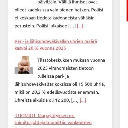
päivittäin. Välillä ihmiset ovat
olleet kadoksissa vain pienen hetken. Poliisi
ei koskaan tiedota kadonneista vähäisin
perustein. Poliisi julkaisee […]
[...]
Pari- ja lähisuhdeväkivallan uhrien määrä
kasvoi 20 % vuonna 2025
Tilastokeskuksen mukaan vuonna
2025 viranomaisten tietoon
tulleissa pari- ja
lähisuhdeväkivaltarikoksissa oli 15 500 uhria,
mikä on 20,2 % edellisvuotista enemmän.
Uhreista aikuisia oli 12 200, […]
[...]
:TUOMIOT: Marjayrityksen ex-
toimitusjohtaja tuomittiin vankeuteen