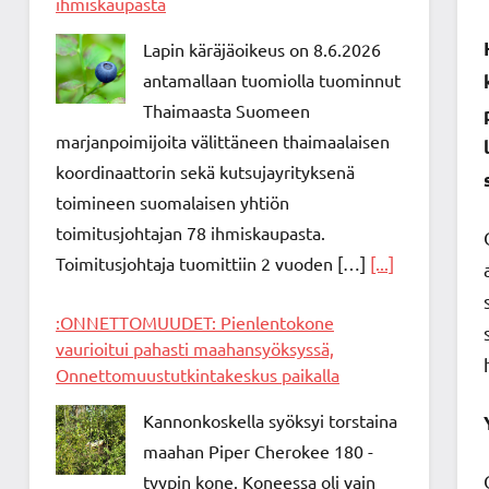
ihmiskaupasta
Lapin käräjäoikeus on 8.6.2026
antamallaan tuomiolla tuominnut
Thaimaasta Suomeen
marjanpoimijoita välittäneen thaimaalaisen
koordinaattorin sekä kutsujayrityksenä
toimineen suomalaisen yhtiön
toimitusjohtajan 78 ihmiskaupasta.
Toimitusjohtaja tuomittiin 2 vuoden […]
[...]
:ONNETTOMUUDET: Pienlentokone
vaurioitui pahasti maahansyöksyssä,
Onnettomuustutkintakeskus paikalla
Kannonkoskella syöksyi torstaina
maahan Piper Cherokee 180 -
tyypin kone. Koneessa oli vain