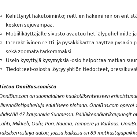
Kehittynyt hakutoiminto; reittien hakeminen on entist
kesken sujuvampaa.
Mobiilikäyttäjälle sivusto avautuu heti älypuhelimille j
Interaktiivinen reitti- ja pysäkkikartta näyttää pysäkin 
sekä zoomata tarkemmaksi
Usein kysyttyjä kysymyksiä -osio helpottaa matkan suun
Tiedotteet-osiosta löytyy yhtiön tiedotteet, pressikuva
Tietoa OnniBus.comista
OnniBus.com on suomalainen kaukoliikenteeseen erikoistunut l
liikennöintipalveluja edulliseen hintaan. OnniBus.com operoi 1
yhdistää 47 kaupunkia Suomessa. Pääliikennöintikaupungit ovat
Lahti, Mikkeli, Oulu, Pori, Rauma, Tampere ja Varkaus. Onni
kaksikerroslinja-autoa, joissa kaikissa on 89 matkustajapaikka