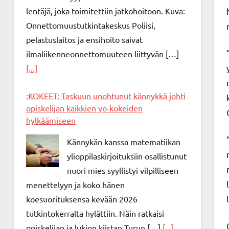
lentäjä, joka toimitettiin jatkohoitoon. Kuva:
Onnettomuustutkintakeskus Poliisi,
pelastuslaitos ja ensihoito saivat
ilmaliikenneonnettomuuteen liittyvän […]
[...]
:KOKEET: Taskuun unohtunut kännykkä johti
opiskelijan kaikkien yo-kokeiden
hylkäämiseen
Kännykän kanssa matematiikan
ylioppilaskirjoituksiin osallistunut
nuori mies syyllistyi vilpilliseen
menettelyyn ja koko hänen
koesuorituksensa kevään 2026
tutkintokerralta hylättiin. Näin ratkaisi
opiskelijan ja lukion kiistan Turun […]
[...]