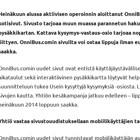
Heinäkuun alussa aktiivisen operoinnin aloittanut OnniBu
kotisivut. Sivusto tarjoaa muun muassa parannetun hakut
pysäkkikartan. Kattava kysymys-vastaus-osio tarjoaa n
liittyen. OnniBus.comin sivuilta voi ostaa lippuja ilma
saakka.
OnniBus.comin uudet sivut ovat entistä käyttäjäystävällis
aikataulut sekä interaktiivinen pysäkkikartta löytyvät hel
suunnitteluun tukea Usein kysyttyjä kysymyksiä -osiosta. 
sivujen kautta. Yhtiön kesäkampanja jatkuu edelleen – li
heinäkuun 2014 loppuun saakka.
Yhtiö vastaa sivustouudistuksellaan mobiilikäyttäjien ta
OnniBus.comin uudet sivut tunnistavat mobiilikäyttäjän a