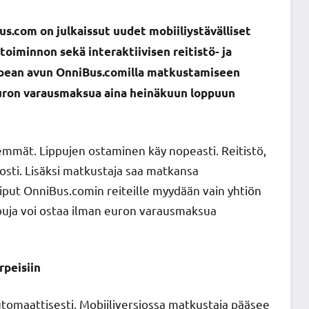
s.com on julkaissut uudet mobiiliystävälliset
oiminnon sekä interaktiivisen reitistö- ja
opean avun OnniBus.comilla matkustamiseen
n euron varausmaksua aina heinäkuun loppuun
emmät. Lippujen ostaminen käy nopeasti. Reitistö,
posti. Lisäksi matkustaja saa matkansa
Liput OnniBus.comin reiteille myydään vain yhtiön
ppuja voi ostaa ilman euron varausmaksua
rpeisiin
utomaattisesti. Mobiiliversiossa matkustaja pääsee