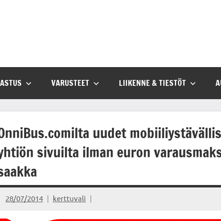
SASTUS
VARUSTEET
LIIKENNE & TIESTÖT
A
OnniBus.comilta uudet mobiiliystävällise
yhtiön sivuilta ilman euron varausmak
saakka
28/07/2014
kerttuvali