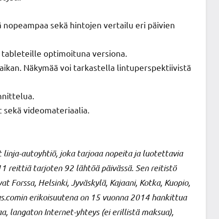
ä nopeampaa sekä hintojen vertailu eri päivien
a tableteille optimoituna versiona.
paikan. Näkymää voi tarkastella lintuperspektiivistä
nittelua.
t sekä videomateriaalia.
inja-autoyhtiö, joka tarjoaa nopeita ja luotettavia
1 reittiä tarjoten 92 lähtöä päivässä. Sen reitistö
 Forssa, Helsinki, Jyväskylä, Kajaani, Kotka, Kuopio,
Bus.comin erikoisuutena on 15 vuonna 2014 hankittua
a, langaton Internet-yhteys (ei erillistä maksua),