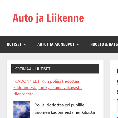
Skip
to
Auto ja Liikenne
content
UUTISET
AUTOT JA AJONEUVOT
HUOLTO & KAT
KOTIMAAN UUTISET
:KADONNEET: Kun poliisi tiedottaa
kadonneesta, on kyse aina vakavasta
tilanteesta
Poliisi tiedottaa eri puolilla
Suomea kadonneista henkilöistä