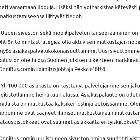
heti varaamaan lippuja. Lisäksi hän voi tarkistaa kätevästi
matkustamiseensa liittyvät tiedot.
”Uuden sivuston sekä mobiilipalvelun lanseeraaminen on 
yhtiön toimintastrategiaa olla aktiivisen matkustajan nopea
myös asiakaspalvelukokonaisuuttamme. Uusi sivustomme
kaluston ohella osa Suomen julkisen liikenteen markkinoi
OnniBus.comin toimitusjohtaja Pekka Möttö.
”Yli 100 000 asiakasta on käyttänyt palvelujamme sen jälk
reitistöllämme heinäkuun alussa. Asiakaspalaute on ollu
millaista on matkustaa kaksikerroslinja-autoissamme. Ole
lippumme ovat saaneet ihmiset matkustamaan matkustami
latauspistokkeet ovat saaneet asiakkailta erityiskiitokset”
OnniBus.comin uudistuneen sivuston ominaisuudet tiiviste