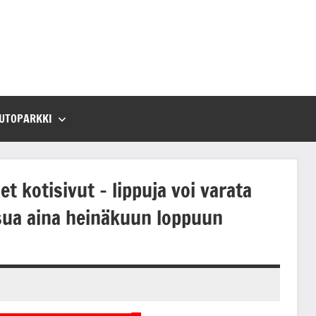
UTOPARKKI
t kotisivut – lippuja voi varata
sua aina heinäkuun loppuun