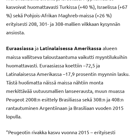
kasvoivat huomattavasti Turkissa (+40 %), Israelissa (+67
%) sekä Pohjois-Afrikan Maghreb-maissa (+26 %)
erityisesti 208, 301- ja 308-mallien vilkkaan kysynnän
ansiosta.
Euraasiassa
ja
Latinalaisessa Amerikassa
alueen
maissa vallitseva taloustaantuma vaikutti myyntilukuihin
huomattavasti. Euraasiassa koettiin –72,5 ja
Latinalaisessa Amerikassa –17,9 prosentin myynnin lasku.
Tästä huolimatta näissä maissa nähtiin monta
merkittävää uutuusmallien lanseerausta, muun muassa
Peugeot 2008:n esittely Brasiliassa sekä 308:n ja 408:n
rantautuminen Argentiinaan ja Brasiliaan vuoden 2015
lopulla.
”Peugeotin rivakka kasvu vuonna 2015 – erityisesti