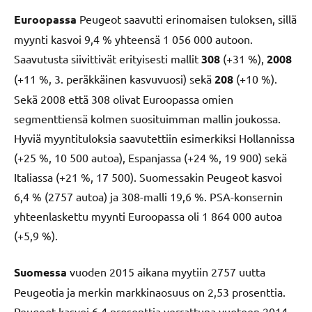
Euroopassa
Peugeot saavutti erinomaisen tuloksen, sillä
myynti kasvoi 9,4 % yhteensä 1 056 000 autoon.
Saavutusta siivittivät erityisesti mallit
308
(+31 %),
2008
(+11 %, 3. peräkkäinen kasvuvuosi) sekä
208
(+10 %).
Sekä 2008 että 308 olivat Euroopassa omien
segmenttiensä kolmen suosituimman mallin joukossa.
Hyviä myyntituloksia saavutettiin esimerkiksi Hollannissa
(+25 %, 10 500 autoa), Espanjassa (+24 %, 19 900) sekä
Italiassa (+21 %, 17 500). Suomessakin Peugeot kasvoi
6,4 % (2757 autoa) ja 308-malli 19,6 %. PSA-konsernin
yhteenlaskettu myynti Euroopassa oli 1 864 000 autoa
(+5,9 %).
Suomessa
vuoden 2015 aikana myytiin 2757 uutta
Peugeotia ja merkin markkinaosuus on 2,53 prosenttia.
Peugeot kasvoi 6,4 prosenttia verrattuna vuoteen 2014