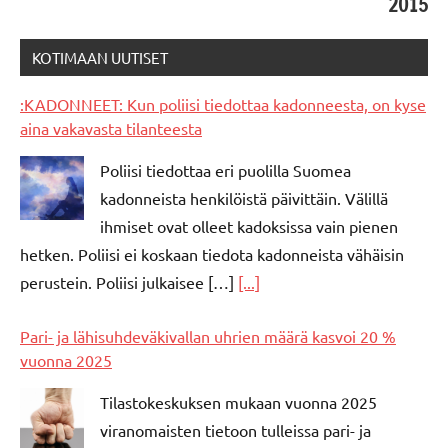
2015
KOTIMAAN UUTISET
:KADONNEET: Kun poliisi tiedottaa kadonneesta, on kyse
aina vakavasta tilanteesta
Poliisi tiedottaa eri puolilla Suomea
kadonneista henkilöistä päivittäin. Välillä
ihmiset ovat olleet kadoksissa vain pienen
hetken. Poliisi ei koskaan tiedota kadonneista vähäisin
perustein. Poliisi julkaisee […]
[...]
Pari- ja lähisuhdeväkivallan uhrien määrä kasvoi 20 %
vuonna 2025
Tilastokeskuksen mukaan vuonna 2025
viranomaisten tietoon tulleissa pari- ja