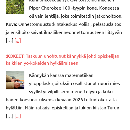
Piper Cherokee 180 -tyypin kone. Koneessa
oli vain lentäjä, joka toimitettiin jatkohoitoon.
Kuva: Onnettomuustutkintakeskus Poliisi, pelastuslaitos
ja ensihoito saivat ilmaliikenneonnettomuuteen liittyvän
[…]
[...]
:KOKEET: Taskuun unohtunut kännykkä johti opiskelijan
kaikkien yo-kokeiden hylkäämiseen
Kännykän kanssa matematiikan
ylioppilaskirjoituksiin osallistunut nuori mies
syyllistyi vilpilliseen menettelyyn ja koko
hänen koesuorituksensa kevään 2026 tutkintokerralta
hylättiin. Näin ratkaisi opiskelijan ja lukion kiistan Turun
[…]
[...]