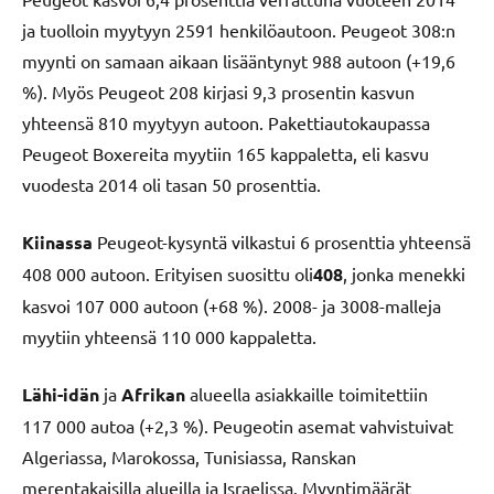
ja tuolloin myytyyn 2591 henkilöautoon. Peugeot 308:n
myynti on samaan aikaan lisääntynyt 988 autoon (+19,6
%). Myös Peugeot 208 kirjasi 9,3 prosentin kasvun
yhteensä 810 myytyyn autoon. Pakettiautokaupassa
Peugeot Boxereita myytiin 165 kappaletta, eli kasvu
vuodesta 2014 oli tasan 50 prosenttia.
Kiinassa
Peugeot-kysyntä vilkastui 6 prosenttia yhteensä
408 000 autoon. Erityisen suosittu oli
408
, jonka menekki
kasvoi 107 000 autoon (+68 %). 2008- ja 3008-malleja
myytiin yhteensä 110 000 kappaletta.
Lähi-idän
ja
Afrikan
alueella asiakkaille toimitettiin
117 000 autoa (+2,3 %). Peugeotin asemat vahvistuivat
Algeriassa, Marokossa, Tunisiassa, Ranskan
merentakaisilla alueilla ja Israelissa. Myyntimäärät