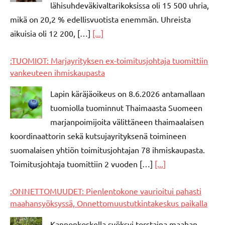
lähisuhdeväkivaltarikoksissa oli 15 500 uhria,
mikä on 20,2 % edellisvuotista enemmän. Uhreista
aikuisia oli 12 200, […]
[...]
:TUOMIOT: Marjayrityksen ex-toimitusjohtaja tuomittiin
vankeuteen ihmiskaupasta
Lapin käräjäoikeus on 8.6.2026 antamallaan
tuomiolla tuominnut Thaimaasta Suomeen
marjanpoimijoita välittäneen thaimaalaisen
koordinaattorin sekä kutsujayrityksenä toimineen
suomalaisen yhtiön toimitusjohtajan 78 ihmiskaupasta.
Toimitusjohtaja tuomittiin 2 vuoden […]
[...]
:ONNETTOMUUDET: Pienlentokone vaurioitui pahasti
maahansyöksyssä, Onnettomuustutkintakeskus paikalla
Kannonkoskella syöksyi torstaina maahan