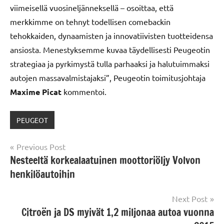
viimeisellä vuosineljänneksellä – osoittaa, että
merkkimme on tehnyt todellisen comebackin
tehokkaiden, dynaamisten ja innovatiivisten tuotteidensa
ansiosta. Menestyksemme kuvaa täydellisesti Peugeotin
strategiaa ja pyrkimystä tulla parhaaksi ja halutuimmaksi
autojen massavalmistajaksi”, Peugeotin toimitusjohtaja
Maxime Picat
kommentoi.
PEUGEOT
Post
Previous Post
Nesteeltä korkealaatuinen moottoriöljy Volvon
navigation
henkilöautoihin
Next Post
Citroën ja DS myivät 1,2 miljonaa autoa vuonna