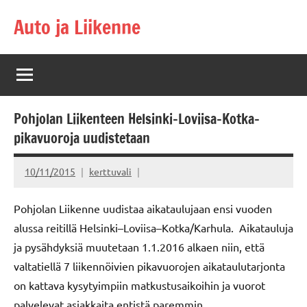
Skip
Auto ja Liikenne
to
content
Pohjolan Liikenteen Helsinki–Loviisa–Kotka-
pikavuoroja uudistetaan
10/11/2015
kerttuvali
Pohjolan Liikenne uudistaa aikataulujaan ensi vuoden
alussa reitillä Helsinki–Loviisa–Kotka/Karhula. Aikatauluja
ja pysähdyksiä muutetaan 1.1.2016 alkaen niin, että
valtatiellä 7 liikennöivien pikavuorojen aikataulutarjonta
on kattava kysytyimpiin matkustusaikoihin ja vuorot
palvelevat asiakkaita entistä paremmin.