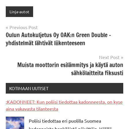
Linja-autot
Post
Previous Post
Oulun Autokuljetus Oy OAK:n Green Double -
navigation
yhdistelmät lähtivät liikenteeseen
Next Post
Muista moottorin esilämmitys ja käytä auton
sähkölaitteita fiksusti
KOTIMAAN UUTISET
:KADONNEET: Kun poliisi tiedottaa kadonneesta, on kyse
aina vakavasta tilanteesta
Poliisi tiedottaa eri puolilla Suomea
kadonneista henkilöistä päivittäin. Välillä