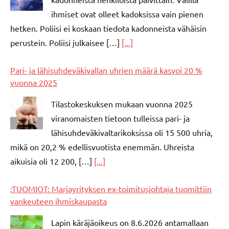
ihmiset ovat olleet kadoksissa vain pienen
hetken. Poliisi ei koskaan tiedota kadonneista vähäisin
perustein. Poliisi julkaisee […]
[...]
Pari- ja lähisuhdeväkivallan uhrien määrä kasvoi 20 %
vuonna 2025
Tilastokeskuksen mukaan vuonna 2025
viranomaisten tietoon tulleissa pari- ja
lähisuhdeväkivaltarikoksissa oli 15 500 uhria,
mikä on 20,2 % edellisvuotista enemmän. Uhreista
aikuisia oli 12 200, […]
[...]
:TUOMIOT: Marjayrityksen ex-toimitusjohtaja tuomittiin
vankeuteen ihmiskaupasta
Lapin käräjäoikeus on 8.6.2026 antamallaan