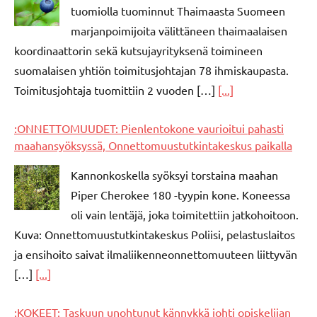
tuomiolla tuominnut Thaimaasta Suomeen
marjanpoimijoita välittäneen thaimaalaisen
koordinaattorin sekä kutsujayrityksenä toimineen
suomalaisen yhtiön toimitusjohtajan 78 ihmiskaupasta.
Toimitusjohtaja tuomittiin 2 vuoden […]
[...]
:ONNETTOMUUDET: Pienlentokone vaurioitui pahasti
maahansyöksyssä, Onnettomuustutkintakeskus paikalla
Kannonkoskella syöksyi torstaina maahan
Piper Cherokee 180 -tyypin kone. Koneessa
oli vain lentäjä, joka toimitettiin jatkohoitoon.
Kuva: Onnettomuustutkintakeskus Poliisi, pelastuslaitos
ja ensihoito saivat ilmaliikenneonnettomuuteen liittyvän
[…]
[...]
:KOKEET: Taskuun unohtunut kännykkä johti opiskelijan