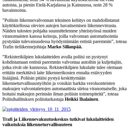
autoista, ja pienin Etelä-Karjalassa ja Kainuussa, noin 28 %
havainnoista.
”Poliisin liikennevalvonnan tekninen kehitys on mahdollistanut
käyttökiellossa olevien autojen havaitsemisen liikennevirrasta.
Näiden tulosten pohjalta suunnittelemme yhteistyössä muiden
viranomaisten kanssa keinoja, joilla valvonnan automatisointia
pystytään tulevaisuudessa hyödyntämään entistä paremmin”, toteaa
Trafin tieliikennejohtaja
Marko Sillanpää.
”Rekisterikilpien lukulaitteiden avulla poliisi on pystynyt
kohdistamaan entistä paremmin valvontaa autoihin ja kuljettajiin,
jotka eivät ole kunnossa. Rekisterikilpien lukulaite tulee olemaan
erittäin merkittävä laite liikennerikosten ennalta estävyyden
lisääjänä. Poliisin pitäisi pystyä keskittymään
liikenneturvallisuustyöhön ja voisikin harkita veroluonteisten
maksujen valvontatietojen automaattista siirtoa viranomaiselle, joka
hoitaisi maksujen perinnän ilman poliisin toimenpiteitä”, toteaa
Poliisihallituksen poliisitarkastaja
Heikki Ihalainen
.
Trafi ja Liikennevakuutuskeskus tutkivat lukulaitteiden
vaikutuksia liikenneturvallisuuteen