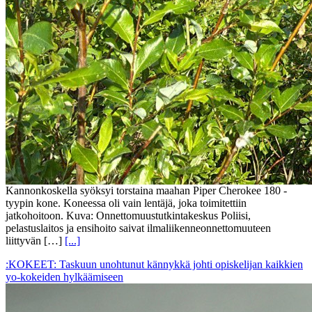
Kannonkoskella syöksyi torstaina maahan Piper Cherokee 180 -
tyypin kone. Koneessa oli vain lentäjä, joka toimitettiin
jatkohoitoon. Kuva: Onnettomuustutkintakeskus Poliisi,
pelastuslaitos ja ensihoito saivat ilmaliikenneonnettomuuteen
liittyvän […]
[...]
:KOKEET: Taskuun unohtunut kännykkä johti opiskelijan kaikkien
yo-kokeiden hylkäämiseen