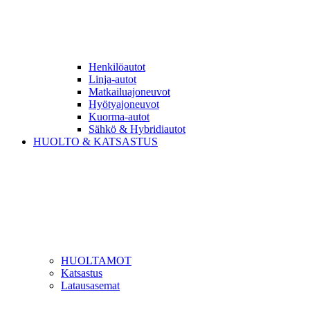
Henkilöautot
Linja-autot
Matkailuajoneuvot
Hyötyajoneuvot
Kuorma-autot
Sähkö & Hybridiautot
HUOLTO & KATSASTUS
HUOLTAMOT
Katsastus
Latausasemat