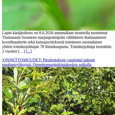
Lapin käräjäoikeus on 8.6.2026 antamallaan tuomiolla tuominnut
Thaimaasta Suomeen marjanpoimijoita välittäneen thaimaalaisen
koordinaattorin sekä kutsujayrityksenä toimineen suomalaisen
yhtiön toimitusjohtajan 78 ihmiskaupasta. Toimitusjohtaja tuomittiin
2 vuoden […]
[...]
:ONNETTOMUUDET: Pienlentokone vaurioitui pahasti
maahansyöksyssä, Onnettomuustutkintakeskus paikalla