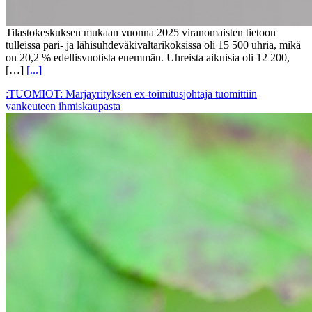
Tilastokeskuksen mukaan vuonna 2025 viranomaisten tietoon
tulleissa pari- ja lähisuhdeväkivaltarikoksissa oli 15 500 uhria, mikä
on 20,2 % edellisvuotista enemmän. Uhreista aikuisia oli 12 200,
[…]
[...]
:TUOMIOT: Marjayrityksen ex-toimitusjohtaja tuomittiin
vankeuteen ihmiskaupasta