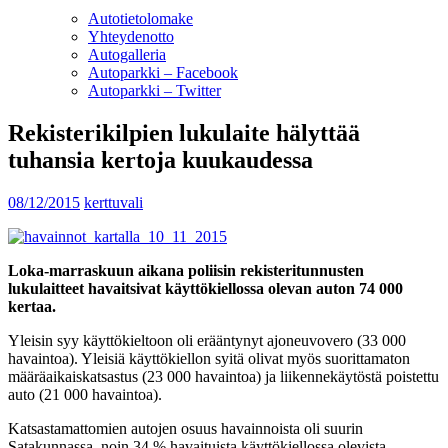
Autotietolomake
Yhteydenotto
Autogalleria
Autoparkki – Facebook
Autoparkki – Twitter
Rekisterikilpien lukulaite hälyttää
tuhansia kertoja kuukaudessa
08/12/2015
kerttuvali
Loka-marraskuun aikana poliisin rekisteritunnusten
lukulaitteet havaitsivat käyttökiellossa olevan auton 74 000
kertaa.
Yleisin syy käyttökieltoon oli erääntynyt ajoneuvovero (33 000
havaintoa). Yleisiä käyttökiellon syitä olivat myös suorittamaton
määräaikaiskatsastus (23 000 havaintoa) ja liikennekäytöstä poistettu
auto (21 000 havaintoa).
Katsastamattomien autojen osuus havainnoista oli suurin
Satakunnassa, noin 34 % havaituista käyttökiellossa olevista