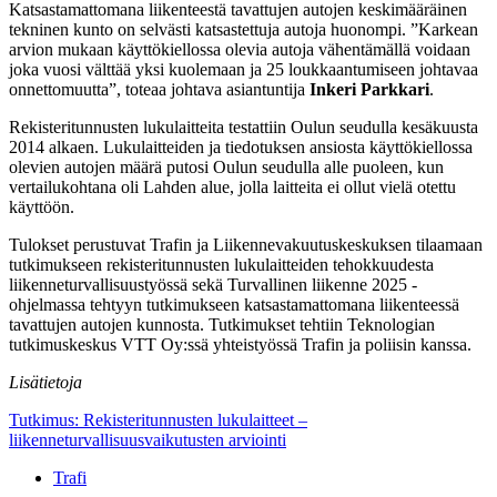
Katsastamattomana liikenteestä tavattujen autojen keskimääräinen
tekninen kunto on selvästi katsastettuja autoja huonompi. ”Karkean
arvion mukaan käyttökiellossa olevia autoja vähentämällä voidaan
joka vuosi välttää yksi kuolemaan ja 25 loukkaantumiseen johtavaa
onnettomuutta”, toteaa johtava asiantuntija
Inkeri Parkkari
.
Rekisteritunnusten lukulaitteita testattiin Oulun seudulla kesäkuusta
2014 alkaen. Lukulaitteiden ja tiedotuksen ansiosta käyttökiellossa
olevien autojen määrä putosi Oulun seudulla alle puoleen, kun
vertailukohtana oli Lahden alue, jolla laitteita ei ollut vielä otettu
käyttöön.
Tulokset perustuvat Trafin ja Liikennevakuutuskeskuksen tilaamaan
tutkimukseen rekisteritunnusten lukulaitteiden tehokkuudesta
liikenneturvallisuustyössä sekä Turvallinen liikenne 2025 -
ohjelmassa tehtyyn tutkimukseen katsastamattomana liikenteessä
tavattujen autojen kunnosta. Tutkimukset tehtiin Teknologian
tutkimuskeskus VTT Oy:ssä yhteistyössä Trafin ja poliisin kanssa.
Lisätietoja
Tutkimus: Rekisteritunnusten lukulaitteet –
liikenneturvallisuusvaikutusten arviointi
Trafi