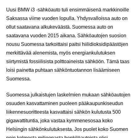
Uusi BMW i3 -sähköauto tuli ensimmäisenä markkinoille
Saksassa viime vuoden lopulla. Yhdysvalloissa auto on
ollut saatavana alkukeväästä. Suomessa auto on
saatavana vuoden 2015 aikana. Sähköautojen suosion
nousu Suomessa tarkoittaisi paitsi hiilidioksidipäästöjen
merkittävää alenemista, myös energiankulutuksen
siirtymistä fossiilisista polttoaineista sähköön. Tämä taas
loisi painetta puhtaan sähköntuotannon lisäämiseen
Suomessa.
Suomessa julkaistujen laskelmien mukaan sähköautojen
osuuden kasvattaminen puoleen pääkaupunkiseudun
liikennesuoritteesta kasvattaisi sähkön kulutusta 500
gigawattituntia, joka vastaa kymmenesosaa koko
Helsingin sähkönkulutuksesta. Jos puolet koko Suomen
noin kolmesta miljoonasta henkilöautoista olisi