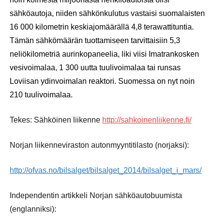
sähköautoja, niiden sähkönkulutus vastaisi suomalaisten
16 000 kilometrin keskiajomäärällä 4,8 terawattituntia.
Tämän sähkömäärän tuottamiseen tarvittaisiin 5,3
neliökilometriä aurinkopaneelia, liki viisi Imatrankosken
vesivoimalaa, 1 300 uutta tuulivoimalaa tai runsas
Loviisan ydinvoimalan reaktori. Suomessa on nyt noin
210 tuulivoimalaa.
Tekes: Sähköinen liikenne
http://sahkoinenliikenne.fi/
Norjan liikenneviraston autonmyyntitilasto (norjaksi):
http://ofvas.no/bilsalget/bilsalget_2014/bilsalget_i_mars/
Independentin artikkeli Norjan sähköautobuumista
(englanniksi):