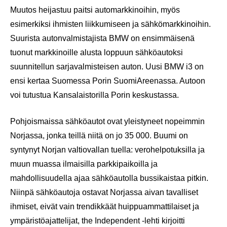
Muutos heijastuu paitsi automarkkinoihin, myös
esimerkiksi ihmisten liikkumiseen ja sähkömarkkinoihin.
Suurista autonvalmistajista BMW on ensimmäisenä
tuonut markkinoille alusta loppuun sähköautoksi
suunnitellun sarjavalmisteisen auton. Uusi BMW i3 on
ensi kertaa Suomessa Porin SuomiAreenassa. Autoon
voi tutustua Kansalaistorilla Porin keskustassa.
Pohjoismaissa sähköautot ovat yleistyneet nopeimmin
Norjassa, jonka teillä niitä on jo 35 000. Buumi on
syntynyt Norjan valtiovallan tuella: verohelpotuksilla ja
muun muassa ilmaisilla parkkipaikoilla ja
mahdollisuudella ajaa sähköautolla bussikaistaa pitkin.
Niinpä sähköautoja ostavat Norjassa aivan tavalliset
ihmiset, eivät vain trendikkäät huippuammattilaiset ja
ympäristöajattelijat, the Independent -lehti kirjoitti