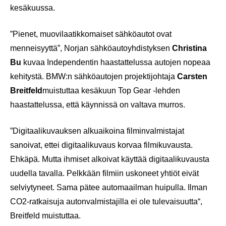
kesäkuussa.
”Pienet, muovilaatikkomaiset sähköautot ovat
menneisyyttä”, Norjan sähköautoyhdistyksen
Christina
Bu
kuvaa Independentin haastattelussa autojen nopeaa
kehitystä. BMW:n sähköautojen projektijohtaja
Carsten
Breitfeld
muistuttaa kesäkuun Top Gear -lehden
haastattelussa, että käynnissä on valtava murros.
”Digitaalikuvauksen alkuaikoina filminvalmistajat
sanoivat, ettei digitaalikuvaus korvaa filmikuvausta.
Ehkäpä. Mutta ihmiset alkoivat käyttää digitaalikuvausta
uudella tavalla. Pelkkään filmiin uskoneet yhtiöt eivät
selviytyneet. Sama pätee automaailman huipulla. Ilman
CO2-ratkaisuja autonvalmistajilla ei ole tulevaisuutta“,
Breitfeld muistuttaa.