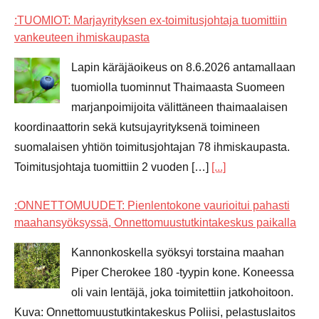
:TUOMIOT: Marjayrityksen ex-toimitusjohtaja tuomittiin
vankeuteen ihmiskaupasta
Lapin käräjäoikeus on 8.6.2026 antamallaan
tuomiolla tuominnut Thaimaasta Suomeen
marjanpoimijoita välittäneen thaimaalaisen
koordinaattorin sekä kutsujayrityksenä toimineen
suomalaisen yhtiön toimitusjohtajan 78 ihmiskaupasta.
Toimitusjohtaja tuomittiin 2 vuoden […]
[...]
:ONNETTOMUUDET: Pienlentokone vaurioitui pahasti
maahansyöksyssä, Onnettomuustutkintakeskus paikalla
Kannonkoskella syöksyi torstaina maahan
Piper Cherokee 180 -tyypin kone. Koneessa
oli vain lentäjä, joka toimitettiin jatkohoitoon.
Kuva: Onnettomuustutkintakeskus Poliisi, pelastuslaitos