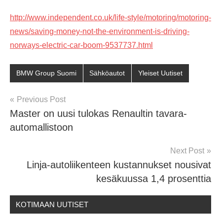
http://www.independent.co.uk/life-style/motoring/motoring-
news/saving-money-not-the-environment-is-driving-
norways-electric-car-boom-9537737.html
BMW Group Suomi
Sähköautot
Yleiset Uutiset
Post
Previous Post
Master on uusi tulokas Renaultin tavara-
navigation
automallistoon
Next Post
Linja-autoliikenteen kustannukset nousivat
kesäkuussa 1,4 prosenttia
KOTIMAAN UUTISET