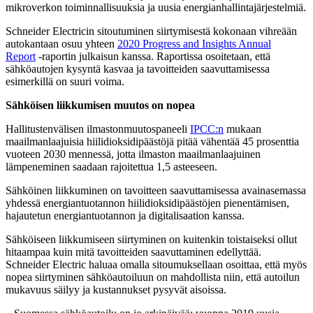
mikroverkon toiminnallisuuksia ja uusia energianhallintajärjestelmiä.
Schneider Electricin sitoutuminen siirtymisestä kokonaan vihreään
autokantaan osuu yhteen
2020 Progress and Insights Annual
Report
-raportin julkaisun kanssa. Raportissa osoitetaan, että
sähköautojen kysyntä kasvaa ja tavoitteiden saavuttamisessa
esimerkillä on suuri voima.
Sähköisen liikkumisen muutos on nopea
Hallitustenvälisen ilmastonmuutospaneeli
IPCC:n
mukaan
maailmanlaajuisia hiilidioksidipäästöjä pitää vähentää 45 prosenttia
vuoteen 2030 mennessä, jotta ilmaston maailmanlaajuinen
lämpeneminen saadaan rajoitettua 1,5 asteeseen.
Sähköinen liikkuminen on tavoitteen saavuttamisessa avainasemassa
yhdessä energiantuotannon hiilidioksidipäästöjen pienentämisen,
hajautetun energiantuotannon ja digitalisaation kanssa.
Sähköiseen liikkumiseen siirtyminen on kuitenkin toistaiseksi ollut
hitaampaa kuin mitä tavoitteiden saavuttaminen edellyttää.
Schneider Electric haluaa omalla sitoumuksellaan osoittaa, että myös
nopea siirtyminen sähköautoiluun on mahdollista niin, että autoilun
mukavuus säilyy ja kustannukset pysyvät aisoissa.