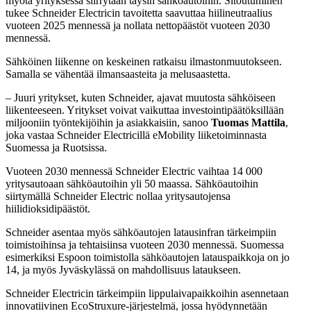
myötä yrityksessä siirrytään täysin sähköautoihin. Sitoutuminen
tukee Schneider Electricin tavoitetta saavuttaa hiilineutraalius
vuoteen 2025 mennessä ja nollata nettopäästöt vuoteen 2030
mennessä.
Sähköinen liikenne on keskeinen ratkaisu ilmastonmuutokseen.
Samalla se vähentää ilmansaasteita ja melusaastetta.
– Juuri yritykset, kuten Schneider, ajavat muutosta sähköiseen
liikenteeseen. Yritykset voivat vaikuttaa investointipäätöksillään
miljooniin työntekijöihin ja asiakkaisiin, sanoo
Tuomas Mattila
,
joka vastaa Schneider Electricillä eMobility liiketoiminnasta
Suomessa ja Ruotsissa.
Vuoteen 2030 mennessä Schneider Electric vaihtaa 14 000
yritysautoaan sähköautoihin yli 50 maassa. Sähköautoihin
siirtymällä Schneider Electric nollaa yritysautojensa
hiilidioksidipäästöt.
Schneider asentaa myös sähköautojen latausinfran tärkeimpiin
toimistoihinsa ja tehtaisiinsa vuoteen 2030 mennessä. Suomessa
esimerkiksi Espoon toimistolla sähköautojen latauspaikkoja on jo
14, ja myös Jyväskylässä on mahdollisuus lataukseen.
Schneider Electricin tärkeimpiin lippulaivapaikkoihin asennetaan
innovatiivinen EcoStruxure-järjestelmä, jossa hyödynnetään