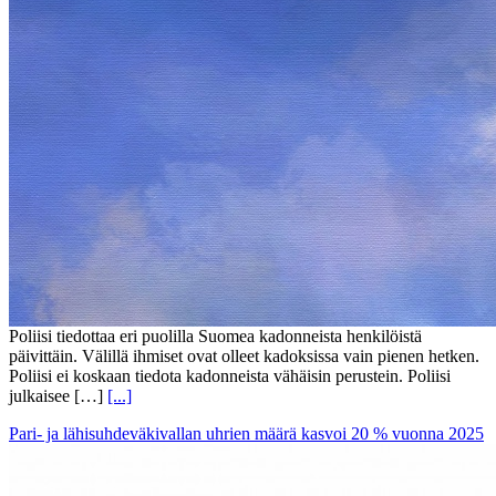
Poliisi tiedottaa eri puolilla Suomea kadonneista henkilöistä
päivittäin. Välillä ihmiset ovat olleet kadoksissa vain pienen hetken.
Poliisi ei koskaan tiedota kadonneista vähäisin perustein. Poliisi
julkaisee […]
[...]
Pari- ja lähisuhdeväkivallan uhrien määrä kasvoi 20 % vuonna 2025