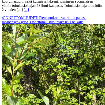
koordinaattorin sekä kutsujayrityksenä toimineen suomalaisen
yhtiön toimitusjohtajan 78 ihmiskaupasta. Toimitusjohtaja tuomittiin
2 vuoden […]
[...]
:ONNETTOMUUDET: Pienlentokone vaurioitui pahasti
maahansyöksyssä, Onnettomuustutkintakeskus paikalla