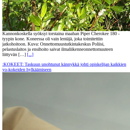
Kannonkoskella syöksyi torstaina maahan Piper Cherokee 180 -
tyypin kone. Koneessa oli vain lentäjä, joka toimitettiin
jatkohoitoon. Kuva: Onnettomuustutkintakeskus Poliisi,
pelastuslaitos ja ensihoito saivat ilmaliikenneonnettomuuteen
liittyvän […]
[...]
:KOKEET: Taskuun unohtunut kännykkä johti opiskelijan kaikkien
yo-kokeiden hylkäämiseen