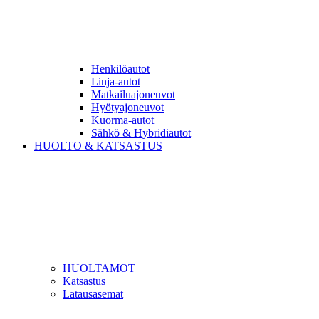
Henkilöautot
Linja-autot
Matkailuajoneuvot
Hyötyajoneuvot
Kuorma-autot
Sähkö & Hybridiautot
HUOLTO & KATSASTUS
HUOLTAMOT
Katsastus
Latausasemat