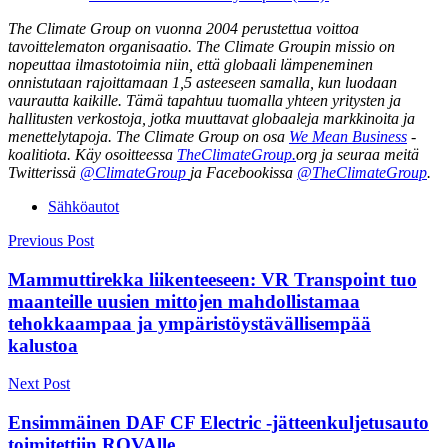
The Climate Group on vuonna 2004 perustettua voittoa
tavoittelematon organisaatio. The Climate Groupin missio on
nopeuttaa ilmastotoimia niin, että globaali lämpeneminen
onnistutaan rajoittamaan 1,5 asteeseen samalla, kun luodaan
vaurautta kaikille. Tämä tapahtuu tuomalla yhteen yritysten ja
hallitusten verkostoja, jotka muuttavat globaaleja markkinoita ja
menettelytapoja. The Climate Group on osa
We Mean Business
-
koalitiota. Käy osoitteessa
TheClimateGroup.
org ja seuraa meitä
Twitterissä
@ClimateGroup
ja Facebookissa
@TheClimateGroup
.
Sähköautot
Post
Previous Post
navigation
Mammuttirekka liikenteeseen: VR Transpoint tuo
maanteille uusien mittojen mahdollistamaa
tehokkaampaa ja ympäristöystävällisempää
kalustoa
Next Post
Ensimmäinen DAF CF Electric -jätteenkuljetusauto
toimitettiin ROVAlle