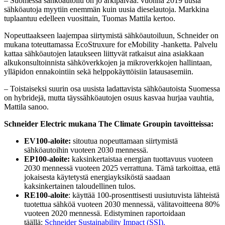
– Suomessa sähköautoilu on jo arkipäivää: vuonna 2019 uusia
sähköautoja myytiin enemmän kuin uusia dieselautoja. Markkina
tuplaantuu edelleen vuosittain, Tuomas Mattila kertoo.
Nopeuttaakseen laajempaa siirtymistä sähköautoiluun, Schneider on
mukana toteuttamassa EcoStruxure for eMobility -hanketta. Palvelu
kattaa sähköautojen lataukseen liittyvät ratkaisut aina asiakkaan
alkukonsultoinnista sähköverkkojen ja mikroverkkojen hallintaan,
ylläpidon ennakointiin sekä helppokäyttöisiin latausasemiin.
– Toistaiseksi suurin osa uusista ladattavista sähköautoista Suomessa
on hybridejä, mutta täyssähköautojen osuus kasvaa hurjaa vauhtia,
Mattila sanoo.
Schneider Electric mukana The Climate Groupin tavoitteissa:
EV100-aloite:
sitoutua nopeuttamaan siirtymistä
sähköautoihin vuoteen 2030 mennessä.
EP100-aloite:
kaksinkertaistaa energian tuottavuus vuoteen
2030 mennessä vuoteen 2025 verrattuna. Tämä tarkoittaa, että
jokaisesta käytetystä energiayksiköstä saadaan
kaksinkertainen taloudellinen tulos.
RE100-aloite
: käyttää 100-prosenttisesti uusiutuvista lähteistä
tuotettua sähköä vuoteen 2030 mennessä, välitavoitteena 80%
vuoteen 2020 mennessä. Edistyminen raportoidaan
täällä:
Schneider Sustainability Impact (SSI).