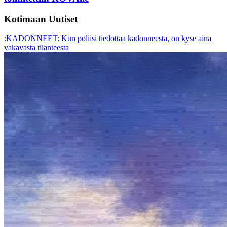
Kotimaan Uutiset
:KADONNEET: Kun poliisi tiedottaa kadonneesta, on kyse aina
vakavasta tilanteesta