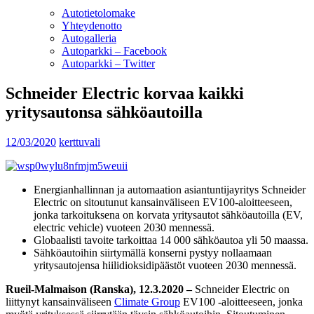
Autotietolomake
Yhteydenotto
Autogalleria
Autoparkki – Facebook
Autoparkki – Twitter
Schneider Electric korvaa kaikki
yritysautonsa sähköautoilla
12/03/2020
kerttuvali
Energianhallinnan ja automaation asiantuntijayritys Schneider
Electric on sitoutunut kansainväliseen EV100-aloitteeseen,
jonka tarkoituksena on korvata yritysautot sähköautoilla (EV,
electric vehicle) vuoteen 2030 mennessä.
Globaalisti tavoite tarkoittaa 14 000 sähköautoa yli 50 maassa.
Sähköautoihin siirtymällä konserni pystyy nollaamaan
yritysautojensa hiilidioksidipäästöt vuoteen 2030 mennessä.
Rueil-Malmaison (Ranska), 12.3.2020 –
Schneider Electric on
liittynyt kansainväliseen
Climate Group
EV100 -aloitteeseen, jonka