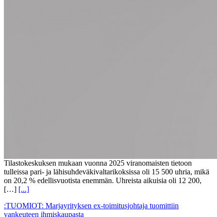
Tilastokeskuksen mukaan vuonna 2025 viranomaisten tietoon
tulleissa pari- ja lähisuhdeväkivaltarikoksissa oli 15 500 uhria, mikä
on 20,2 % edellisvuotista enemmän. Uhreista aikuisia oli 12 200,
[…]
[...]
:TUOMIOT: Marjayrityksen ex-toimitusjohtaja tuomittiin
vankeuteen ihmiskaupasta