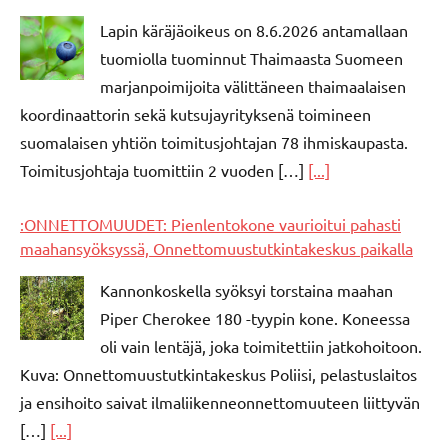
Lapin käräjäoikeus on 8.6.2026 antamallaan
tuomiolla tuominnut Thaimaasta Suomeen
marjanpoimijoita välittäneen thaimaalaisen
koordinaattorin sekä kutsujayrityksenä toimineen
suomalaisen yhtiön toimitusjohtajan 78 ihmiskaupasta.
Toimitusjohtaja tuomittiin 2 vuoden […]
[...]
:ONNETTOMUUDET: Pienlentokone vaurioitui pahasti
maahansyöksyssä, Onnettomuustutkintakeskus paikalla
Kannonkoskella syöksyi torstaina maahan
Piper Cherokee 180 -tyypin kone. Koneessa
oli vain lentäjä, joka toimitettiin jatkohoitoon.
Kuva: Onnettomuustutkintakeskus Poliisi, pelastuslaitos
ja ensihoito saivat ilmaliikenneonnettomuuteen liittyvän
[…]
[...]