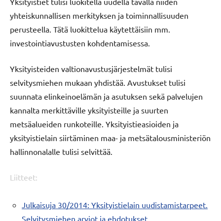
Yksityistiet tulisi luokitella uudella tavalla niiden
yhteiskunnallisen merkityksen ja toiminnallisuuden
perusteella. Tätä luokittelua käytettäisiin mm.
investointiavustusten kohdentamisessa.
Yksityisteiden valtionavustusjärjestelmät tulisi
selvitysmiehen mukaan yhdistää. Avustukset tulisi
suunnata elinkeinoelämän ja asutuksen sekä palvelujen
kannalta merkittäville yksityisteille ja suurten
metsäalueiden runkoteille. Yksityistieasioiden ja
yksityistielain siirtäminen maa- ja metsätalousministeriön
hallinnonalalle tulisi selvittää.
Liitteet:
Julkaisuja 30/2014: Yksityistielain uudistamistarpeet.
Selvitysmiehen arviot ja ehdotukset