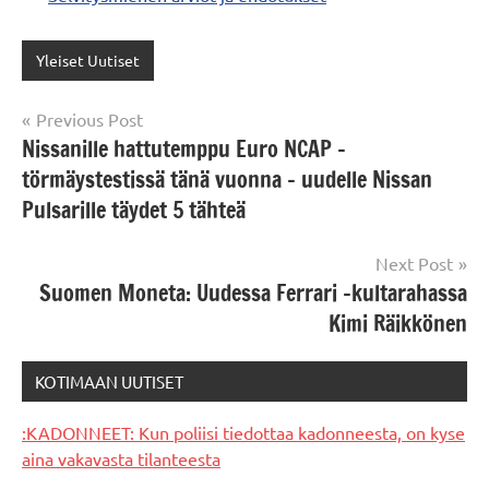
Yleiset Uutiset
Post
Previous Post
Nissanille hattutemppu Euro NCAP -
navigation
törmäystestissä tänä vuonna – uudelle Nissan
Pulsarille täydet 5 tähteä
Next Post
Suomen Moneta: Uudessa Ferrari -kultarahassa
Kimi Räikkönen
KOTIMAAN UUTISET
:KADONNEET: Kun poliisi tiedottaa kadonneesta, on kyse
aina vakavasta tilanteesta