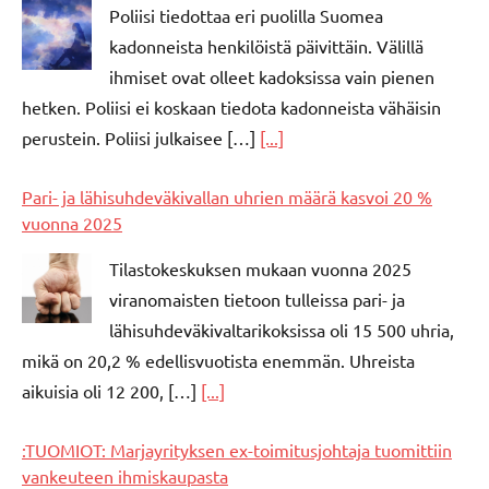
Poliisi tiedottaa eri puolilla Suomea
kadonneista henkilöistä päivittäin. Välillä
ihmiset ovat olleet kadoksissa vain pienen
hetken. Poliisi ei koskaan tiedota kadonneista vähäisin
perustein. Poliisi julkaisee […]
[...]
Pari- ja lähisuhdeväkivallan uhrien määrä kasvoi 20 %
vuonna 2025
Tilastokeskuksen mukaan vuonna 2025
viranomaisten tietoon tulleissa pari- ja
lähisuhdeväkivaltarikoksissa oli 15 500 uhria,
mikä on 20,2 % edellisvuotista enemmän. Uhreista
aikuisia oli 12 200, […]
[...]
:TUOMIOT: Marjayrityksen ex-toimitusjohtaja tuomittiin
vankeuteen ihmiskaupasta