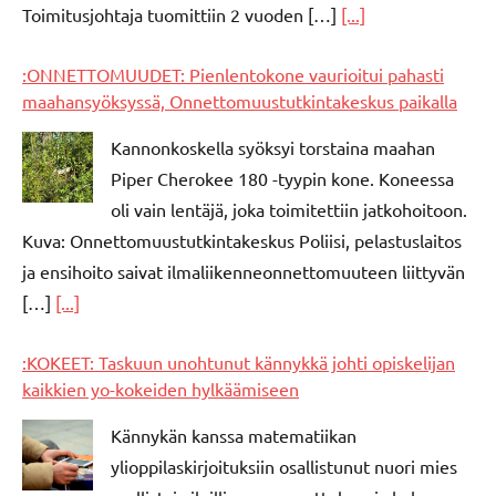
Toimitusjohtaja tuomittiin 2 vuoden […]
[...]
:ONNETTOMUUDET: Pienlentokone vaurioitui pahasti
maahansyöksyssä, Onnettomuustutkintakeskus paikalla
Kannonkoskella syöksyi torstaina maahan
Piper Cherokee 180 -tyypin kone. Koneessa
oli vain lentäjä, joka toimitettiin jatkohoitoon.
Kuva: Onnettomuustutkintakeskus Poliisi, pelastuslaitos
ja ensihoito saivat ilmaliikenneonnettomuuteen liittyvän
[…]
[...]
:KOKEET: Taskuun unohtunut kännykkä johti opiskelijan
kaikkien yo-kokeiden hylkäämiseen
Kännykän kanssa matematiikan
ylioppilaskirjoituksiin osallistunut nuori mies