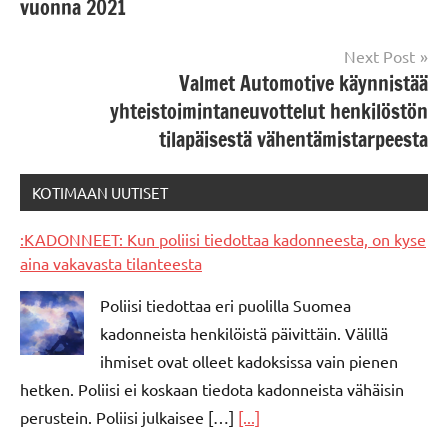
vuonna 2021
Next Post
Valmet Automotive käynnistää
yhteistoimintaneuvottelut henkilöstön
tilapäisestä vähentämistarpeesta
KOTIMAAN UUTISET
:KADONNEET: Kun poliisi tiedottaa kadonneesta, on kyse
aina vakavasta tilanteesta
Poliisi tiedottaa eri puolilla Suomea
kadonneista henkilöistä päivittäin. Välillä
ihmiset ovat olleet kadoksissa vain pienen
hetken. Poliisi ei koskaan tiedota kadonneista vähäisin
perustein. Poliisi julkaisee […]
[...]