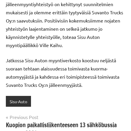
jälleenmyyntiyhteistyö on kehittynyt suunnitelmien
mukaisesti ja olemme erittäin tyytyväisiä Suvanto Trucks
Oy:n saavutuksiin. Positiivisiin kokemuksiimme nojaten
yhteistyön laajentaminen on selkeä jatkumo jo
käynnistetylle yhteistyölle, toteaa Sisu Auton
myyntipäällikkö Ville Kaihu.
Jatkossa Sisu Auton myyntiverkosto koostuu neljästä
suoraan tehtaan alaisuudessa toimivasta kuorma-
automyyjästä ja kahdessa eri toimipisteessä toimivasta
Suvanto Trucks Oy:n jälleenmyyjästä.
Sisu-Auto
Post
Previous Post
Kuopion paikallisliikenteeseen 13 sähköbussia
navigation