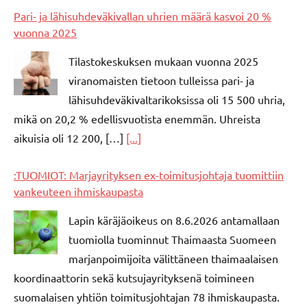
Pari- ja lähisuhdeväkivallan uhrien määrä kasvoi 20 %
vuonna 2025
Tilastokeskuksen mukaan vuonna 2025
viranomaisten tietoon tulleissa pari- ja
lähisuhdeväkivaltarikoksissa oli 15 500 uhria,
mikä on 20,2 % edellisvuotista enemmän. Uhreista
aikuisia oli 12 200, […]
[...]
:TUOMIOT: Marjayrityksen ex-toimitusjohtaja tuomittiin
vankeuteen ihmiskaupasta
Lapin käräjäoikeus on 8.6.2026 antamallaan
tuomiolla tuominnut Thaimaasta Suomeen
marjanpoimijoita välittäneen thaimaalaisen
koordinaattorin sekä kutsujayrityksenä toimineen
suomalaisen yhtiön toimitusjohtajan 78 ihmiskaupasta.