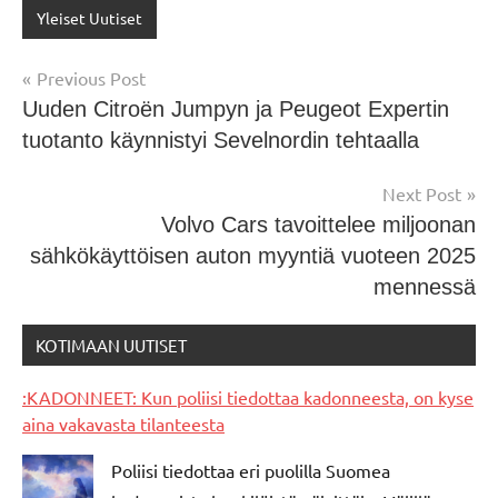
Yleiset Uutiset
Post
Previous Post
Uuden Citroën Jumpyn ja Peugeot Expertin
navigation
tuotanto käynnistyi Sevelnordin tehtaalla
Next Post
Volvo Cars tavoittelee miljoonan
sähkökäyttöisen auton myyntiä vuoteen 2025
mennessä
KOTIMAAN UUTISET
:KADONNEET: Kun poliisi tiedottaa kadonneesta, on kyse
aina vakavasta tilanteesta
Poliisi tiedottaa eri puolilla Suomea