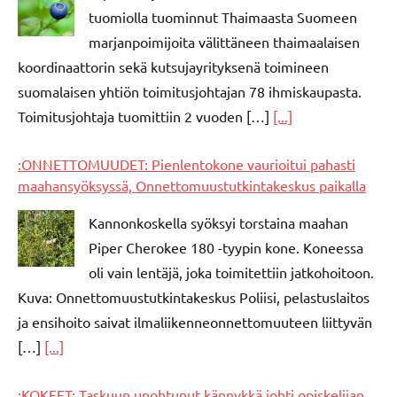
tuomiolla tuominnut Thaimaasta Suomeen
marjanpoimijoita välittäneen thaimaalaisen
koordinaattorin sekä kutsujayrityksenä toimineen
suomalaisen yhtiön toimitusjohtajan 78 ihmiskaupasta.
Toimitusjohtaja tuomittiin 2 vuoden […]
[...]
:ONNETTOMUUDET: Pienlentokone vaurioitui pahasti
maahansyöksyssä, Onnettomuustutkintakeskus paikalla
Kannonkoskella syöksyi torstaina maahan
Piper Cherokee 180 -tyypin kone. Koneessa
oli vain lentäjä, joka toimitettiin jatkohoitoon.
Kuva: Onnettomuustutkintakeskus Poliisi, pelastuslaitos
ja ensihoito saivat ilmaliikenneonnettomuuteen liittyvän
[…]
[...]
:KOKEET: Taskuun unohtunut kännykkä johti opiskelijan