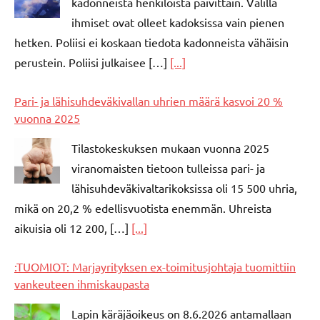
kadonneista henkilöistä päivittäin. Välillä
ihmiset ovat olleet kadoksissa vain pienen
hetken. Poliisi ei koskaan tiedota kadonneista vähäisin
perustein. Poliisi julkaisee […]
[...]
Pari- ja lähisuhdeväkivallan uhrien määrä kasvoi 20 %
vuonna 2025
Tilastokeskuksen mukaan vuonna 2025
viranomaisten tietoon tulleissa pari- ja
lähisuhdeväkivaltarikoksissa oli 15 500 uhria,
mikä on 20,2 % edellisvuotista enemmän. Uhreista
aikuisia oli 12 200, […]
[...]
:TUOMIOT: Marjayrityksen ex-toimitusjohtaja tuomittiin
vankeuteen ihmiskaupasta
Lapin käräjäoikeus on 8.6.2026 antamallaan