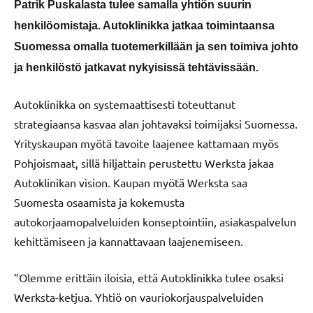
Patrik Puskalasta tulee samalla yhtiön suurin
henkilöomistaja. Autoklinikka jatkaa toimintaansa
Suomessa omalla tuotemerkillään ja sen toimiva johto
ja henkilöstö jatkavat nykyisissä tehtävissään.
Autoklinikka on systemaattisesti toteuttanut
strategiaansa kasvaa alan johtavaksi toimijaksi Suomessa.
Yrityskaupan myötä tavoite laajenee kattamaan myös
Pohjoismaat, sillä hiljattain perustettu Werksta jakaa
Autoklinikan vision. Kaupan myötä Werksta saa
Suomesta osaamista ja kokemusta
autokorjaamopalveluiden konseptointiin, asiakaspalvelun
kehittämiseen ja kannattavaan laajenemiseen.
”Olemme erittäin iloisia, että Autoklinikka tulee osaksi
Werksta-ketjua. Yhtiö on vauriokorjauspalveluiden