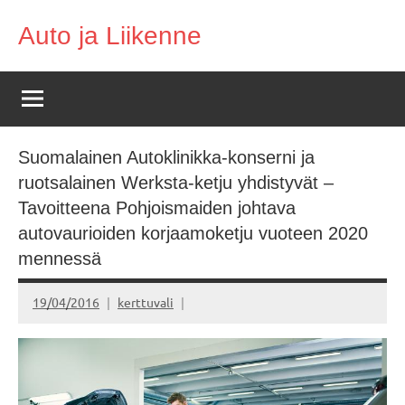
Skip
Auto ja Liikenne
to
content
Suomalainen Autoklinikka-konserni ja
ruotsalainen Werksta-ketju yhdistyvät –
Tavoitteena Pohjoismaiden johtava
autovaurioiden korjaamoketju vuoteen 2020
mennessä
19/04/2016
kerttuvali