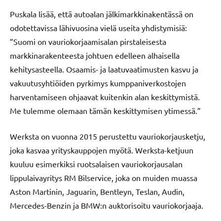
Puskala lisää, että autoalan jälkimarkkinakentässä on
odotettavissa lähivuosina vielä useita yhdistymisiä:
”Suomi on vauriokorjaamisalan pirstaleisesta
markkinarakenteesta johtuen edelleen alhaisella
kehitysasteella. Osaamis- ja laatuvaatimusten kasvu ja
vakuutusyhtiöiden pyrkimys kumppaniverkostojen
harventamiseen ohjaavat kuitenkin alan keskittymistä.
Me tulemme olemaan tämän keskittymisen ytimessä.”
Werksta on vuonna 2015 perustettu vauriokorjausketju,
joka kasvaa yrityskauppojen myötä. Werksta-ketjuun
kuuluu esimerkiksi ruotsalaisen vauriokorjausalan
lippulaivayritys RM Bilservice, joka on muiden muassa
Aston Martinin, Jaguarin, Bentleyn, Teslan, Audin,
Mercedes-Benzin ja BMW:n auktorisoitu vauriokorjaaja.