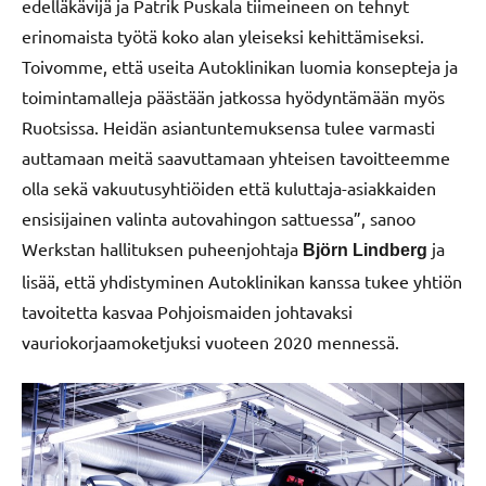
edelläkävijä ja Patrik Puskala tiimeineen on tehnyt
erinomaista työtä koko alan yleiseksi kehittämiseksi.
Toivomme, että useita Autoklinikan luomia konsepteja ja
toimintamalleja päästään jatkossa hyödyntämään myös
Ruotsissa. Heidän asiantuntemuksensa tulee varmasti
auttamaan meitä saavuttamaan yhteisen tavoitteemme
olla sekä vakuutusyhtiöiden että kuluttaja-asiakkaiden
ensisijainen valinta autovahingon sattuessa”, sanoo
Werkstan hallituksen puheenjohtaja
ja
Björn Lindberg
lisää, että yhdistyminen Autoklinikan kanssa tukee yhtiön
tavoitetta kasvaa Pohjoismaiden johtavaksi
vauriokorjaamoketjuksi vuoteen 2020 mennessä.