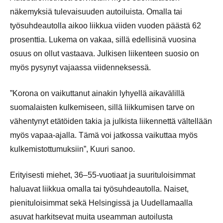
näkemyksiä tulevaisuuden autoiluista. Omalla tai
työsuhdeautolla aikoo liikkua viiden vuoden päästä 62
prosenttia. Lukema on vakaa, sillä edellisinä vuosina
osuus on ollut vastaava. Julkisen liikenteen suosio on
myös pysynyt vajaassa viidenneksessä.
”Korona on vaikuttanut ainakin lyhyellä aikavälillä
suomalaisten kulkemiseen, sillä liikkumisen tarve on
vähentynyt etätöiden takia ja julkista liikennettä vältellään
myös vapaa-ajalla. Tämä voi jatkossa vaikuttaa myös
kulkemistottumuksiin”, Kuuri sanoo.
Erityisesti miehet, 36–55-vuotiaat ja suurituloisimmat
haluavat liikkua omalla tai työsuhdeautolla. Naiset,
pienituloisimmat sekä Helsingissä ja Uudellamaalla
asuvat harkitsevat muita useamman autoilusta