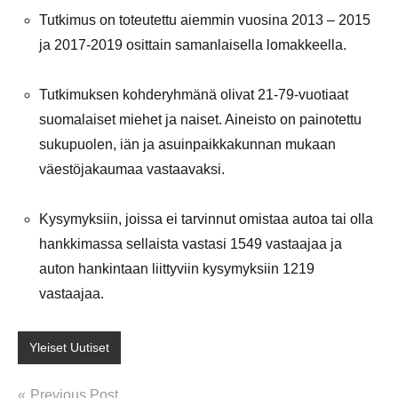
Tutkimus on toteutettu aiemmin vuosina 2013 – 2015
ja 2017-2019 osittain samanlaisella lomakkeella.
Tutkimuksen kohderyhmänä olivat 21-79-vuotiaat
suomalaiset miehet ja naiset. Aineisto on painotettu
sukupuolen, iän ja asuinpaikkakunnan mukaan
väestöjakaumaa vastaavaksi.
Kysymyksiin, joissa ei tarvinnut omistaa autoa tai olla
hankkimassa sellaista vastasi 1549 vastaajaa ja
auton hankintaan liittyviin kysymyksiin 1219
vastaajaa.
Yleiset Uutiset
Post
Previous Post