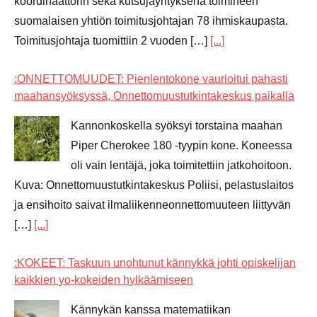
koordinaattorin sekä kutsujayrityksenä toimineen
suomalaisen yhtiön toimitusjohtajan 78 ihmiskaupasta.
Toimitusjohtaja tuomittiin 2 vuoden […]
[...]
:ONNETTOMUUDET: Pienlentokone vaurioitui pahasti
maahansyöksyssä, Onnettomuustutkintakeskus paikalla
Kannonkoskella syöksyi torstaina maahan
Piper Cherokee 180 -tyypin kone. Koneessa
oli vain lentäjä, joka toimitettiin jatkohoitoon.
Kuva: Onnettomuustutkintakeskus Poliisi, pelastuslaitos
ja ensihoito saivat ilmaliikenneonnettomuuteen liittyvän
[…]
[...]
:KOKEET: Taskuun unohtunut kännykkä johti opiskelijan
kaikkien yo-kokeiden hylkäämiseen
Kännykän kanssa matematiikan