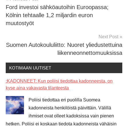
Ford investoi sähköautoihin Euroopassa;
navigation
Kölnin tehtaalle 1,2 miljardin euron
muutostyöt
Next Post
Suomen Autokoululiitto: Nuoret yliedustettuina
liikenneonnettomuuksissa
KOTIMAAN UUTISET
:KADONNEET: Kun poliisi tiedottaa kadonneesta, on
kyse aina vakavasta tilanteesta
Poliisi tiedottaa eri puolilla Suomea
kadonneista henkilöistä päivittäin. Välillä
ihmiset ovat olleet kadoksissa vain pienen
hetken. Poliisi ei koskaan tiedota kadonneista vähäisin