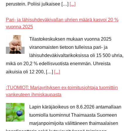
perustein. Poliisi julkaisee […]
[...]
Pari- ja lähisuhdeväkivallan uhrien määrä kasvoi 20 %
vuonna 2025
Tilastokeskuksen mukaan vuonna 2025
viranomaisten tietoon tulleissa pari- ja
lähisuhdeväkivaltarikoksissa oli 15 500 uhria,
mikä on 20,2 % edellisvuotista enemmän. Uhreista
aikuisia oli 12 200, […]
[...]
:TUOMIOT: Marjayrityksen ex-toimitusjohtaja tuomittiin
vankeuteen ihmiskaupasta
Lapin käräjäoikeus on 8.6.2026 antamallaan
tuomiolla tuominnut Thaimaasta Suomeen
marjanpoimijoita välittäneen thaimaalaisen