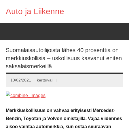
Skip
Auto ja Liikenne
to
content
Suomalaisautoilijoista lähes 40 prosenttia on
merkkiuskollisia – uskollisuus kasvanut eniten
saksalaismerkeillä
19/02/2021
kerttuvali
Merkkiuskollisuus on vahvaa erityisesti Mercedez-
Benzin, Toyotan ja Volvon omistajilla. Vajaa viidennes
aikoo vaihtaa automerkkiä, kun ostaa seuraavan