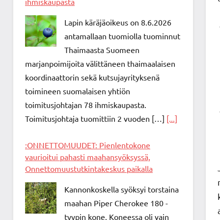
ihmiskaupasta
Lapin käräjäoikeus on 8.6.2026
antamallaan tuomiolla tuominnut
Thaimaasta Suomeen
marjanpoimijoita välittäneen thaimaalaisen
koordinaattorin sekä kutsujayrityksenä
toimineen suomalaisen yhtiön
toimitusjohtajan 78 ihmiskaupasta.
Toimitusjohtaja tuomittiin 2 vuoden […]
[...]
:ONNETTOMUUDET: Pienlentokone
vaurioitui pahasti maahansyöksyssä,
Onnettomuustutkintakeskus paikalla
Kannonkoskella syöksyi torstaina
maahan Piper Cherokee 180 -
tyypin kone. Koneessa oli vain