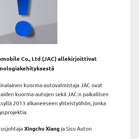
bile Co., Ltd (JAC) allekirjoittivat
nologiakehityksestä
iinalainen kuorma-autovalmistaja JAC ovat
kaiden kuorma-autojen sekä JAC:n paikallisen
ksyllä 2013 alkaneeseen yhteistyöhön, jonka
ysprojektia.
itusjohtaja
ja Sisu Auton
Xingchu Xiang