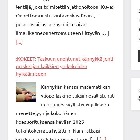
lentäjä, joka toimitettiin jatkohoitoon. Kuva:
Onnettomuustutkintakeskus Poliisi,
pelastuslaitos ja ensihoito saivat
ilmaliikenneonnettomuuteen liittyvän […]
[...]
:KOKEET: Taskuun unohtunut kännykkä johti
opiskelijan kaikkien yo-kokeiden
hylkäämiseen
Kännykän kanssa matematiikan
ylioppilaskirjoituksiin osallistunut
nuori mies syyllistyi vilpilliseen
menettelyyn ja koko hänen
koesuorituksensa kevään 2026
tutkintokerralta hylättiin. Näin ratkaisi
opiskelijan ja lukion kiistan Turun […]
[...]