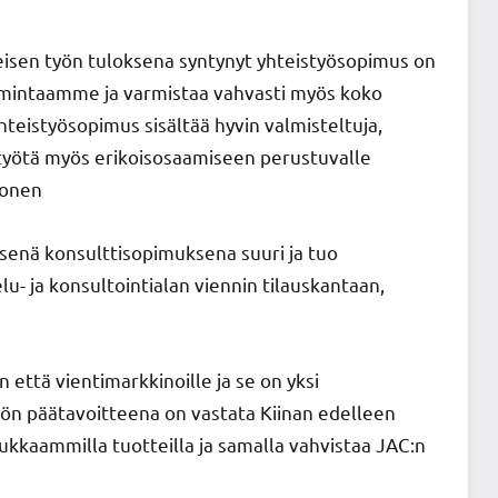
isen työn tuloksena syntynyt yhteistyösopimus on
toimintaamme ja varmistaa vahvasti myös koko
hteistyösopimus sisältää hyvin valmisteltuja,
 työtä myös erikoisosaamiseen perustuvalle
honen
senä konsulttisopimuksena suuri ja tuo
- ja konsultointialan viennin tilauskantaan,
 että vientimarkkinoille ja se on yksi
työn päätavoitteena on vastata Kiinan edelleen
kkaammilla tuotteilla ja samalla vahvistaa JAC:n