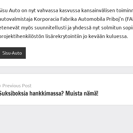
Sisu Auto on nyt vahvassa kasvussa kansainvälisen toimin
autovalmistaja Korporacia Fabrika Automobila Priboj’n (FA
etenevät myös suunnitellusti ja yhdessä nyt solmitun sop
projektihenkilöstön lisärekrytointiin jo kevään kuluessa.
Sisu-Auto
Post
Previous Post
Suksiboksia hankkimassa? Muista nämä!
navigation