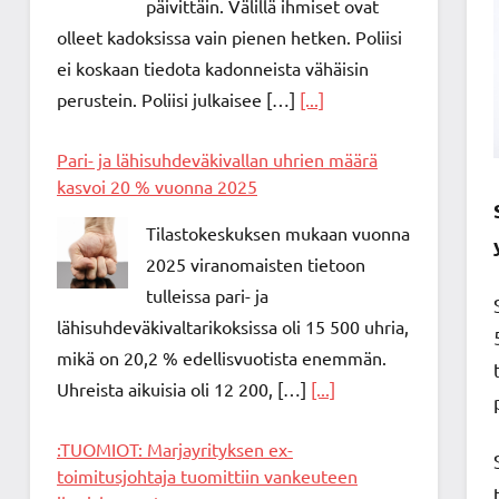
päivittäin. Välillä ihmiset ovat
olleet kadoksissa vain pienen hetken. Poliisi
ei koskaan tiedota kadonneista vähäisin
perustein. Poliisi julkaisee […]
[...]
Pari- ja lähisuhdeväkivallan uhrien määrä
kasvoi 20 % vuonna 2025
Tilastokeskuksen mukaan vuonna
2025 viranomaisten tietoon
tulleissa pari- ja
lähisuhdeväkivaltarikoksissa oli 15 500 uhria,
mikä on 20,2 % edellisvuotista enemmän.
Uhreista aikuisia oli 12 200, […]
[...]
:TUOMIOT: Marjayrityksen ex-
toimitusjohtaja tuomittiin vankeuteen