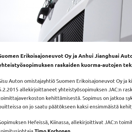
Suomen Erikoisajoneuvot Oy ja Anhui Jianghuai Automo
yhteistyösopimuksen raskaiden kuorma-autojen tek
Sisu Auton omistajayhtiö Suomen Erikoisajoneuvot Oy ja k
5.2.2015 allekirjoittaneet yhteistyösopimuksen JAC:n ras
toimittajaverkoston kehittämisestä. Sopimus on jatkoa sy
puitteissa on jo saatu päätökseen kaksi ensimmäistä kehit
Sopimuksen Hefeissä, Kiinassa, allekirjoittivat JAC:n toim
toimitusjohtaja
Timo Korhonen.