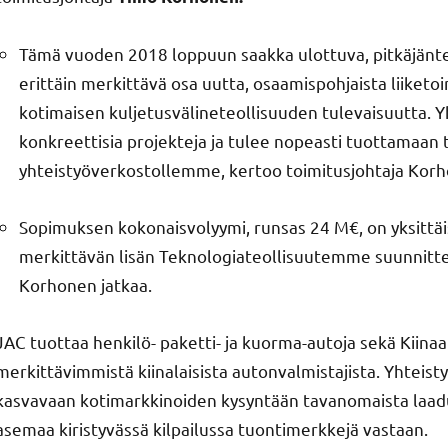
Tämä vuoden 2018 loppuun saakka ulottuva, pitkäjänte
erittäin merkittävä osa uutta, osaamispohjaista liike
kotimaisen kuljetusvälineteollisuuden tulevaisuutta. Y
konkreettisia projekteja ja tulee nopeasti tuottamaan
yhteistyöverkostollemme, kertoo toimitusjohtaja Kor
Sopimuksen kokonaisvolyymi, runsas 24 M€, on yksittäi
merkittävän lisän Teknologiateollisuutemme suunnittelu
Korhonen jatkaa.
JAC tuottaa henkilö- paketti- ja kuorma-autoja sekä Kiinaan
merkittävimmistä kiinalaisista autonvalmistajista. Yhteis
kasvavaan kotimarkkinoiden kysyntään tavanomaista laadu
asemaa kiristyvässä kilpailussa tuontimerkkejä vastaan.