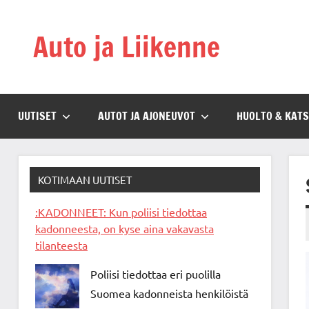
Skip
to
Auto ja Liikenne
content
UUTISET
AUTOT JA AJONEUVOT
HUOLTO & KAT
KOTIMAAN UUTISET
:KADONNEET: Kun poliisi tiedottaa
kadonneesta, on kyse aina vakavasta
tilanteesta
Poliisi tiedottaa eri puolilla
Suomea kadonneista henkilöistä