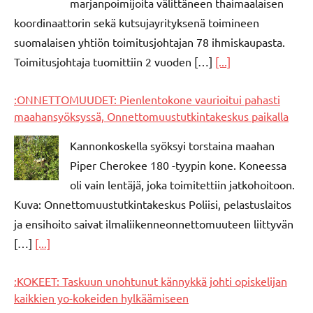
marjanpoimijoita välittäneen thaimaalaisen
koordinaattorin sekä kutsujayrityksenä toimineen
suomalaisen yhtiön toimitusjohtajan 78 ihmiskaupasta.
Toimitusjohtaja tuomittiin 2 vuoden […]
[...]
:ONNETTOMUUDET: Pienlentokone vaurioitui pahasti
maahansyöksyssä, Onnettomuustutkintakeskus paikalla
Kannonkoskella syöksyi torstaina maahan
Piper Cherokee 180 -tyypin kone. Koneessa
oli vain lentäjä, joka toimitettiin jatkohoitoon.
Kuva: Onnettomuustutkintakeskus Poliisi, pelastuslaitos
ja ensihoito saivat ilmaliikenneonnettomuuteen liittyvän
[…]
[...]
:KOKEET: Taskuun unohtunut kännykkä johti opiskelijan
kaikkien yo-kokeiden hylkäämiseen