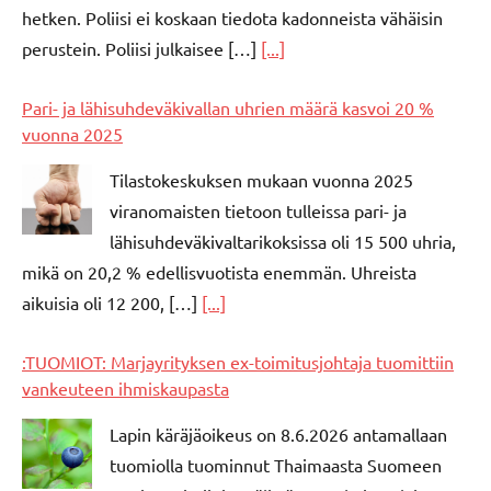
hetken. Poliisi ei koskaan tiedota kadonneista vähäisin
perustein. Poliisi julkaisee […]
[...]
Pari- ja lähisuhdeväkivallan uhrien määrä kasvoi 20 %
vuonna 2025
Tilastokeskuksen mukaan vuonna 2025
viranomaisten tietoon tulleissa pari- ja
lähisuhdeväkivaltarikoksissa oli 15 500 uhria,
mikä on 20,2 % edellisvuotista enemmän. Uhreista
aikuisia oli 12 200, […]
[...]
:TUOMIOT: Marjayrityksen ex-toimitusjohtaja tuomittiin
vankeuteen ihmiskaupasta
Lapin käräjäoikeus on 8.6.2026 antamallaan
tuomiolla tuominnut Thaimaasta Suomeen