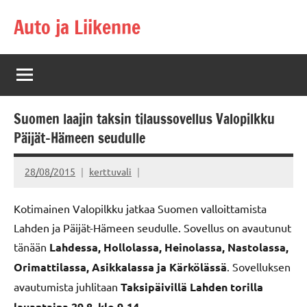
Skip
Auto ja Liikenne
to
content
Suomen laajin taksin tilaussovellus Valopilkku
Päijät-Hämeen seudulle
28/08/2015
kerttuvali
Kotimainen Valopilkku jatkaa Suomen valloittamista
Lahden ja Päijät-Hämeen seudulle. Sovellus on avautunut
tänään
Lahdessa, Hollolassa, Heinolassa, Nastolassa,
Orimattilassa, Asikkalassa ja Kärkölässä
. Sovelluksen
avautumista juhlitaan
Taksipäivillä Lahden torilla
lauantaina 29.8. klo 9-14
.