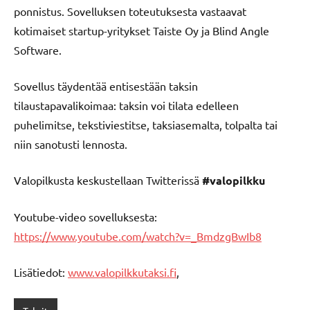
ponnistus. Sovelluksen toteutuksesta vastaavat
kotimaiset startup-yritykset Taiste Oy ja Blind Angle
Software.
Sovellus täydentää entisestään taksin
tilaustapavalikoimaa: taksin voi tilata edelleen
puhelimitse, tekstiviestitse, taksiasemalta, tolpalta tai
niin sanotusti lennosta.
Valopilkusta keskustellaan Twitterissä
#valopilkku
Youtube-video sovelluksesta:
https://www.youtube.com/watch?v=_BmdzgBwIb8
Lisätiedot:
www.valopilkkutaksi.fi
,