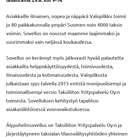
Asiakkaille ilmainen, nopea ja näppärä Valopilkku toimii
jo 80 paikkakunnalla ympäri Suomen noin 4000 taksin
voimin. Sovellus on noussut maamme laajimmaksi ja
suurimmaksi vain neljässä kuukaudessa.
Sovellus on kerännyt myös jatkuvasti hyvää palautetta
asiakkailta helppokäyttöisyydestä, toimivuudesta,
ilmaisuudesta ja kotimaisuudesta. Valopilkusta
julkaistaan syys-talvella 2015 entistä monipuolisempi ja
toiminnallisempi versio Taksiliiton Yrityspalvelu Oy:n
toimesta. Sovelluksen kehitystyö tapahtuu
asiakaslähtöisessä vuorovaikutuksessa.
Älypuhelinsovellus on Taksiliiton Yrityspalvelu Oy:n ja
järjestäytyneen taksialan tilausvälitysyhtiöiden yhteinen