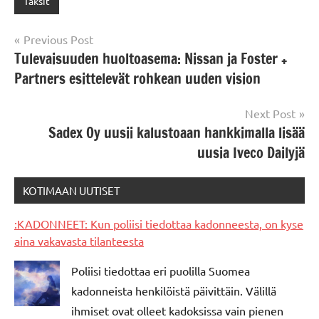
Taksit
Post
Previous Post
Tulevaisuuden huoltoasema: Nissan ja Foster +
navigation
Partners esittelevät rohkean uuden vision
Next Post
Sadex Oy uusii kalustoaan hankkimalla lisää
uusia Iveco Dailyjä
KOTIMAAN UUTISET
:KADONNEET: Kun poliisi tiedottaa kadonneesta, on kyse
aina vakavasta tilanteesta
Poliisi tiedottaa eri puolilla Suomea
kadonneista henkilöistä päivittäin. Välillä
ihmiset ovat olleet kadoksissa vain pienen