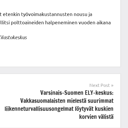
at etenkin työvoimakustannusten nousu ja
llitsi polttoaineiden halpeneminen vuoden aikana
Tilastokeskus
Next Post
Varsinais-Suomen ELY-keskus:
Vakkasuomalaisten mielestä suurimmat
liikenneturvallisuusongelmat löytyvät kuskien
korvien välistä