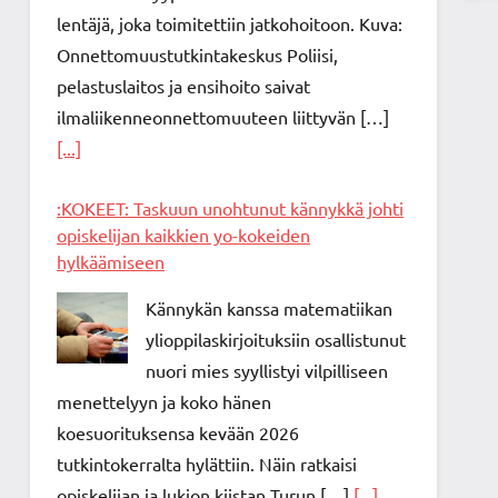
lentäjä, joka toimitettiin jatkohoitoon. Kuva:
Onnettomuustutkintakeskus Poliisi,
pelastuslaitos ja ensihoito saivat
ilmaliikenneonnettomuuteen liittyvän […]
[...]
:KOKEET: Taskuun unohtunut kännykkä johti
opiskelijan kaikkien yo-kokeiden
hylkäämiseen
Kännykän kanssa matematiikan
ylioppilaskirjoituksiin osallistunut
nuori mies syyllistyi vilpilliseen
menettelyyn ja koko hänen
koesuorituksensa kevään 2026
tutkintokerralta hylättiin. Näin ratkaisi
opiskelijan ja lukion kiistan Turun […]
[...]