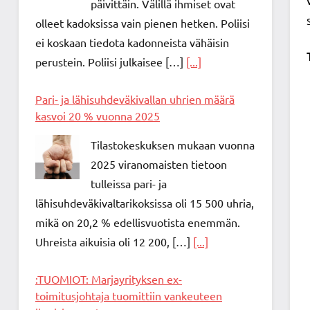
päivittäin. Välillä ihmiset ovat
olleet kadoksissa vain pienen hetken. Poliisi
ei koskaan tiedota kadonneista vähäisin
perustein. Poliisi julkaisee […]
[...]
Pari- ja lähisuhdeväkivallan uhrien määrä
kasvoi 20 % vuonna 2025
Tilastokeskuksen mukaan vuonna
2025 viranomaisten tietoon
tulleissa pari- ja
lähisuhdeväkivaltarikoksissa oli 15 500 uhria,
mikä on 20,2 % edellisvuotista enemmän.
Uhreista aikuisia oli 12 200, […]
[...]
:TUOMIOT: Marjayrityksen ex-
toimitusjohtaja tuomittiin vankeuteen