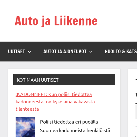
Skip
to
Auto ja Liikenne
content
UUTISET
AUTOT JA AJONEUVOT
HUOLTO & KAT
KOTIMAAN UUTISET
:KADONNEET: Kun poliisi tiedottaa
kadonneesta, on kyse aina vakavasta
tilanteesta
Poliisi tiedottaa eri puolilla
Suomea kadonneista henkilöistä