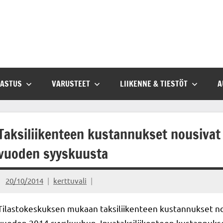
SASTUS
VARUSTEET
LIIKENNE & TIESTÖT
A
Taksiliikenteen kustannukset nousivat 
vuoden syyskuusta
20/10/2014
kerttuvali
Tilastokeskuksen mukaan taksiliikenteen kustannukset no
vuoden 2014 syyskuuhun. Invataksiliikenteen kustannukset