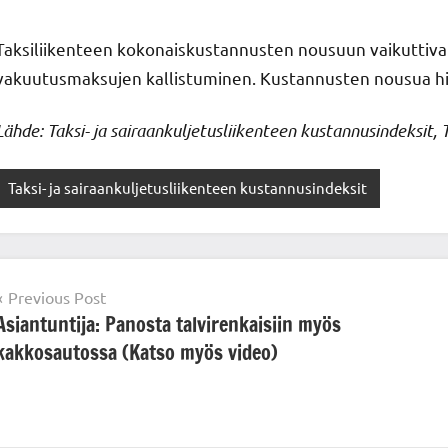
Taksiliikenteen kokonaiskustannusten nousuun vaikuttiv
vakuutusmaksujen kallistuminen. Kustannusten nousua hi
Lähde: Taksi- ja sairaankuljetusliikenteen kustannusindeksit, 
Taksi- ja sairaankuljetusliikenteen kustannusindeksit
Post
Previous Post
Asiantuntija: Panosta talvirenkaisiin myös
navigation
kakkosautossa (Katso myös video)