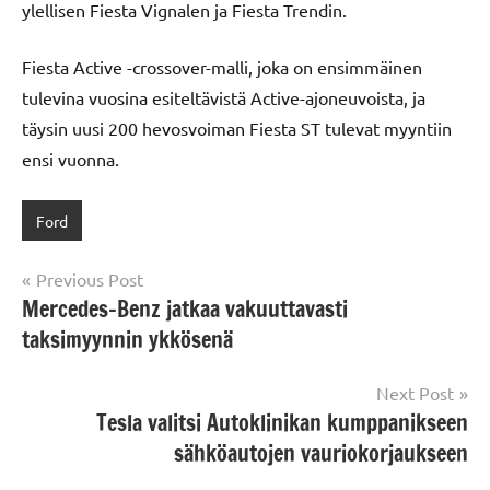
ylellisen Fiesta Vignalen ja Fiesta Trendin.
Fiesta Active -crossover-malli, joka on ensimmäinen
tulevina vuosina esiteltävistä Active-ajoneuvoista, ja
täysin uusi 200 hevosvoiman Fiesta ST tulevat myyntiin
ensi vuonna.
Ford
Post
Previous Post
Mercedes-Benz jatkaa vakuuttavasti
navigation
taksimyynnin ykkösenä
Next Post
Tesla valitsi Autoklinikan kumppanikseen
sähköautojen vauriokorjaukseen