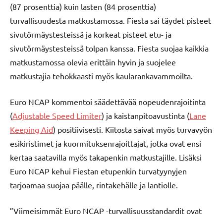
(87 prosenttia) kuin lasten (84 prosenttia)
turvallisuudesta matkustamossa. Fiesta sai täydet pisteet
sivutörmäystesteissä ja korkeat pisteet etu- ja
sivutörmäystesteissä tolpan kanssa. Fiesta suojaa kaikkia
matkustamossa olevia erittäin hyvin ja suojelee
matkustajia tehokkaasti myös kaularankavammoilta.
Euro NCAP kommentoi säädettävää nopeudenrajoitinta
(
Adjustable Speed Limiter
) ja kaistanpitoavustinta (
Lane
Keeping Aid
) positiivisesti. Kiitosta saivat myös turvavyön
esikiristimet ja kuormituksenrajoittajat, jotka ovat ensi
kertaa saatavilla myös takapenkin matkustajille. Lisäksi
Euro NCAP kehui Fiestan etupenkin turvatyynyjen
tarjoamaa suojaa päälle, rintakehälle ja lantiolle.
”Viimeisimmät Euro NCAP -turvallisuusstandardit ovat