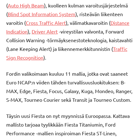
(
Auto High Beam
), kuolleen kulman varoitusjärjestelmä
(
Blind Spot Information System
), risteävän liikenteen
varoitin (
Cross Traffic Alert
), välimatkavaroitin (
Distance
Indication
),
Driver Alert
-vireystilan valvonta, Forward
Collision Warning -törmäyksenestoteknologia, kaistavahti
(Lane Keeping Alert) ja liikennemerkkitunnistin (
Traffic
Sign Recognition
).
Fordin valikoimaan kuuluu 11 mallia, jotka ovat saaneet
Euro NCAP:n viiden tähden turvallisuusluokituksen: B-
MAX, Edge, Fiesta, Focus, Galaxy, Kuga, Mondeo, Ranger,
S-MAX, Tourneo Courier sekä Transit ja Tourneo Custom.
Täysin uusi Fiesta on nyt myynnissä Euroopassa. Kattava
mallisto tarjoaa tyylikkään Fiesta Titaniumin, Ford
Performance -mallien inspiroiman Fiesta ST-Linen,