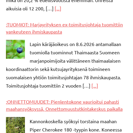
mikä on 20,2 % edellisvuotista enemmän. Uhreista
aikuisia oli 12 200, […]
[...]
:TUOMIOT: Marjayrityksen ex-toimitusjohtaja tuomittiin
vankeuteen ihmiskaupasta
Lapin käräjäoikeus on 8.6.2026 antamallaan
tuomiolla tuominnut Thaimaasta Suomeen
marjanpoimijoita välittäneen thaimaalaisen
koordinaattorin sekä kutsujayrityksenä toimineen
suomalaisen yhtiön toimitusjohtajan 78 ihmiskaupasta.
Toimitusjohtaja tuomittiin 2 vuoden […]
[...]
:ONNETTOMUUDET: Pienlentokone vaurioitui pahasti
maahansyöksyssä, Onnettomuustutkintakeskus paikalla
Kannonkoskella syöksyi torstaina maahan
Piper Cherokee 180 -tyypin kone. Koneessa