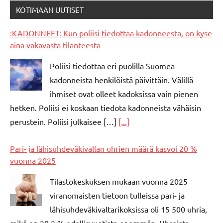
KOTIMAAN UUTISET
:KADONNEET: Kun poliisi tiedottaa kadonneesta, on kyse
aina vakavasta tilanteesta
Poliisi tiedottaa eri puolilla Suomea
kadonneista henkilöistä päivittäin. Välillä
ihmiset ovat olleet kadoksissa vain pienen
hetken. Poliisi ei koskaan tiedota kadonneista vähäisin
perustein. Poliisi julkaisee […]
[...]
Pari- ja lähisuhdeväkivallan uhrien määrä kasvoi 20 %
vuonna 2025
Tilastokeskuksen mukaan vuonna 2025
viranomaisten tietoon tulleissa pari- ja
lähisuhdeväkivaltarikoksissa oli 15 500 uhria,