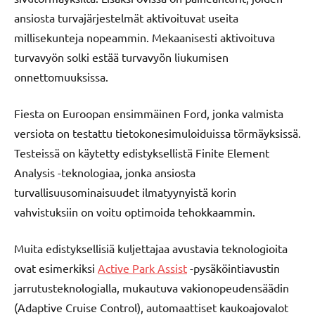
ansiosta turvajärjestelmät aktivoituvat useita
millisekunteja nopeammin. Mekaanisesti aktivoituva
turvavyön solki estää turvavyön liukumisen
onnettomuuksissa.
Fiesta on Euroopan ensimmäinen Ford, jonka valmista
versiota on testattu tietokonesimuloiduissa törmäyksissä.
Testeissä on käytetty edistyksellistä Finite Element
Analysis -teknologiaa, jonka ansiosta
turvallisuusominaisuudet ilmatyynyistä korin
vahvistuksiin on voitu optimoida tehokkaammin.
Muita edistyksellisiä kuljettajaa avustavia teknologioita
ovat esimerkiksi
Active Park Assist
-pysäköintiavustin
jarrutusteknologialla, mukautuva vakionopeudensäädin
(Adaptive Cruise Control), automaattiset kaukoajovalot