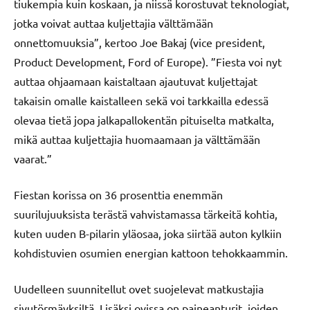
tiukempia kuin koskaan, ja niissä korostuvat teknologiat,
jotka voivat auttaa kuljettajia välttämään
onnettomuuksia”, kertoo Joe Bakaj (vice president,
Product Development, Ford of Europe). ”Fiesta voi nyt
auttaa ohjaamaan kaistaltaan ajautuvat kuljettajat
takaisin omalle kaistalleen sekä voi tarkkailla edessä
olevaa tietä jopa jalkapallokentän pituiselta matkalta,
mikä auttaa kuljettajia huomaamaan ja välttämään
vaarat.”
Fiestan korissa on 36 prosenttia enemmän
suurilujuuksista terästä vahvistamassa tärkeitä kohtia,
kuten uuden B-pilarin yläosaa, joka siirtää auton kylkiin
kohdistuvien osumien energian kattoon tehokkaammin.
Uudelleen suunnitellut ovet suojelevat matkustajia
sivutörmäyksiltä. Lisäksi ovissa on paineanturit, joiden