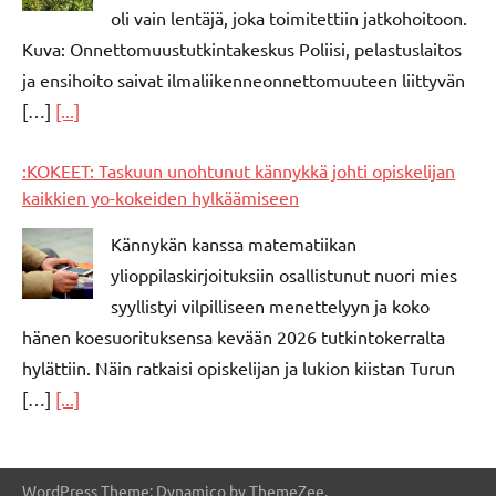
oli vain lentäjä, joka toimitettiin jatkohoitoon.
Kuva: Onnettomuustutkintakeskus Poliisi, pelastuslaitos
ja ensihoito saivat ilmaliikenneonnettomuuteen liittyvän
[…]
[...]
:KOKEET: Taskuun unohtunut kännykkä johti opiskelijan
kaikkien yo-kokeiden hylkäämiseen
Kännykän kanssa matematiikan
ylioppilaskirjoituksiin osallistunut nuori mies
syyllistyi vilpilliseen menettelyyn ja koko
hänen koesuorituksensa kevään 2026 tutkintokerralta
hylättiin. Näin ratkaisi opiskelijan ja lukion kiistan Turun
[…]
[...]
WordPress Theme: Dynamico by ThemeZee.