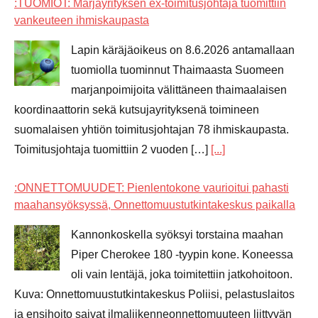
:TUOMIOT: Marjayrityksen ex-toimitusjohtaja tuomittiin
vankeuteen ihmiskaupasta
Lapin käräjäoikeus on 8.6.2026 antamallaan
tuomiolla tuominnut Thaimaasta Suomeen
marjanpoimijoita välittäneen thaimaalaisen
koordinaattorin sekä kutsujayrityksenä toimineen
suomalaisen yhtiön toimitusjohtajan 78 ihmiskaupasta.
Toimitusjohtaja tuomittiin 2 vuoden […]
[...]
:ONNETTOMUUDET: Pienlentokone vaurioitui pahasti
maahansyöksyssä, Onnettomuustutkintakeskus paikalla
Kannonkoskella syöksyi torstaina maahan
Piper Cherokee 180 -tyypin kone. Koneessa
oli vain lentäjä, joka toimitettiin jatkohoitoon.
Kuva: Onnettomuustutkintakeskus Poliisi, pelastuslaitos
ja ensihoito saivat ilmaliikenneonnettomuuteen liittyvän