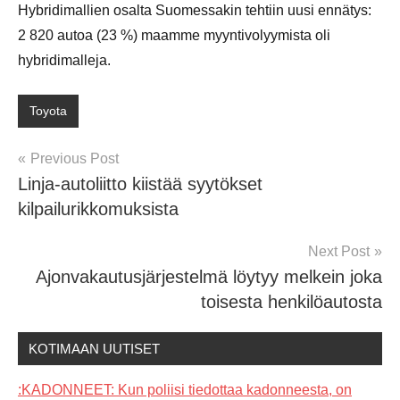
Hybridimallien osalta Suomessakin tehtiin uusi ennätys:
2 820 autoa (23 %) maamme myyntivolyymista oli
hybridimalleja.
Toyota
Post
Previous Post
Linja-autoliitto kiistää syytökset
navigation
kilpailurikkomuksista
Next Post
Ajonvakautusjärjestelmä löytyy melkein joka
toisesta henkilöautosta
KOTIMAAN UUTISET
:KADONNEET: Kun poliisi tiedottaa kadonneesta, on