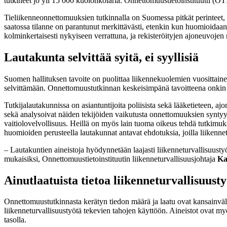
tutkineet jo yli 15 000 kuolonkolaria. Onnettomuustietoinstituutti (O
Tieliikenneonnettomuuksien tutkinnalla on Suomessa pitkät perinteet, 
saatossa tilanne on parantunut merkittävästi, etenkin kun huomioidaa
kolminkertaisesti nykyiseen verrattuna, ja rekisteröityjen ajoneuvojen 
Lautakunta selvittää syitä, ei syyllisiä
Suomen hallituksen tavoite on puolittaa liikennekuolemien vuosittain
selvittämään. Onnettomuustutkinnan keskeisimpänä tavoitteena onkin tu
Tutkijalautakunnissa on asiantuntijoita poliisista sekä lääketieteen, ajo
sekä analysoivat näiden tekijöiden vaikutusta onnettomuuksien syntyyn
vaitiolovelvollisuus. Heillä on myös lain tuoma oikeus tehdä tutkimuk
huomioiden perusteella lautakunnat antavat ehdotuksia, joilla liikennet
– Lautakuntien aineistoja hyödynnetään laajasti liikenneturvallisuustyö
mukaisiksi, Onnettomuustietoinstituutin liikenneturvallisuusjohtaja
Ka
Ainutlaatuista tietoa liikenneturvallisuust
Onnettomuustutkinnasta kerätyn tiedon määrä ja laatu ovat kansainvälises
liikenneturvallisuustyötä tekevien tahojen käyttöön. Aineistot ovat my
tasolla.