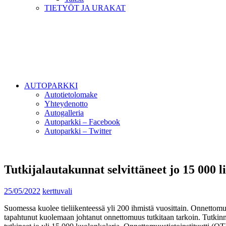
TIETYÖT JA URAKAT
AUTOPARKKI
Autotietolomake
Yhteydenotto
Autogalleria
Autoparkki – Facebook
Autoparkki – Twitter
Tutkijalautakunnat selvittäneet jo 15 000
25/05/2022
kerttuvali
Suomessa kuolee tieliikenteessä yli 200 ihmistä vuosittain. Onnettomuu
tapahtunut kuolemaan johtanut onnettomuus tutkitaan tarkoin. Tutkinn