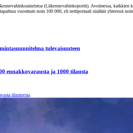
ikennevahinkoaineistoa (Liikennevahinkoportti). Avoimessa, kaikkien kä
tapahtuu vuosittain noin 100 000, eli nettiportaali sisältää yhteensä no
mintasuunnitelma tulevaisuuteen
00 ennakkovarausta ja 1000 tilausta
asta tilanteesta