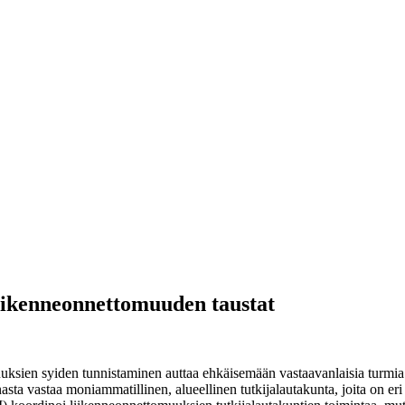
 liikenneonnettomuuden taustat
ksien syiden tunnistaminen auttaa ehkäisemään vastaavanlaisia turmia tu
asta vastaa moniammatillinen, alueellinen tutkijalautakunta, joita on 