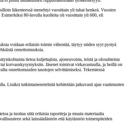
tta ei puutu lautakuntien riippumattomaan työskentelyyn.
illoin liikenteessä menehtyi vuosittain yli tuhat henkeä. Vuosien
merkiksi 80-luvulla kuolleita oli vuosittain yli 600, eli
sia voidaan erilaisin toimin vähentää, täytyy niiden syyt pystyä
aehkäistä onnettomuuksia.
yiskohtaista tietoa kuljettajista, ajoneuvoista, teistä ja olosuhteista
ai korvauskysymyksiin. Jäsenet toimivat virkavastuulla, ja heillä on
isilta onnettomuuden taustojen selvittämiseksi. Tekemiensä
alla. Lisäksi tutkintamenetelmiä kehitetään jatkuvasti ajan vaatimusten
oa ja tuottaa siitä erilaisia raportteja ja muuta materiaalia
urvallisuuteen sekä lainsäädännön että käytännön toimenpiteiden