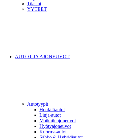
Tilastot
YYTEET
AUTOT JA AJONEUVOT
Autotyypit
Henkilöautot
Linja-autot
Matkailuajoneuvot
Hyötyajoneuvot
Kuorma-autot
Sähkö & Hybridiautot