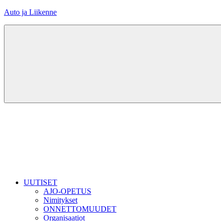
Skip
Auto ja Liikenne
to
content
UUTISET
AJO-OPETUS
Nimitykset
ONNETTOMUUDET
Organisaatiot