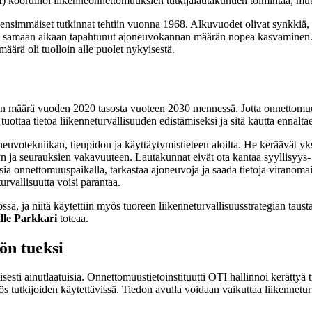
TI) koordinoi liikenneonnettomuuksien tutkijalautakuntien toimintaa, mu
ensimmäiset tutkinnat tehtiin vuonna 1968. Alkuvuodet olivat synkkiä, s
n samaan aikaan tapahtunut ajoneuvokannan määrän nopea kasvaminen. Esi
määrä oli tuolloin alle puolet nykyisestä.
en määrä vuoden 2020 tasosta vuoteen 2030 mennessä. Jotta onnettomuuk
ottaa tietoa liikenneturvallisuuden edistämiseksi ja sitä kautta ennalt
neuvotekniikan, tienpidon ja käyttäytymistieteen aloilta. He keräävät yksit
 ja seurauksien vakavuuteen. Lautakunnat eivät ota kantaa syyllisyys- t
sia onnettomuuspaikalla, tarkastaa ajoneuvoja ja saada tietoja viranoma
urvallisuutta voisi parantaa.
ssä, ja niitä käytettiin myös tuoreen liikenneturvallisuusstrategian taust
lle Parkkari
toteaa.
yön tueksi
ti ainutlaatuisia. Onnettomuustietoinstituutti OTI hallinnoi kerättyä tiet
ös tutkijoiden käytettävissä. Tiedon avulla voidaan vaikuttaa liikennet