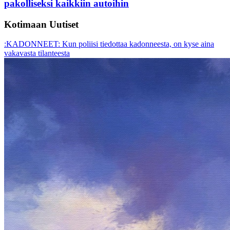
pakolliseksi kaikkiin autoihin
Kotimaan Uutiset
:KADONNEET: Kun poliisi tiedottaa kadonneesta, on kyse aina
vakavasta tilanteesta