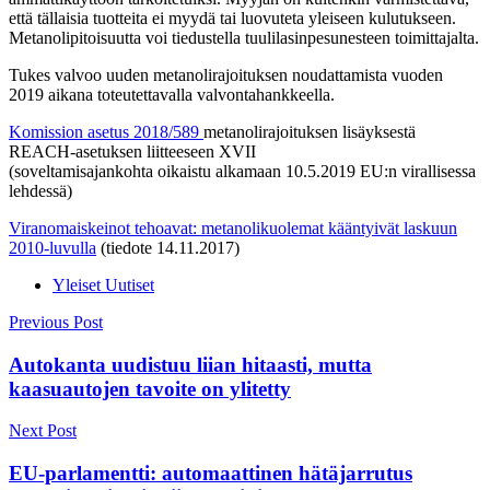
että tällaisia tuotteita ei myydä tai luovuteta yleiseen kulutukseen.
Metanolipitoisuutta voi tiedustella tuulilasinpesunesteen toimittajalta.
Tukes valvoo uuden metanolirajoituksen noudattamista vuoden
2019 aikana toteutettavalla valvontahankkeella.
Komission asetus 2018/589
metanolirajoituksen lisäyksestä
REACH-asetuksen liitteeseen XVII
(soveltamisajankohta oikaistu alkamaan 10.5.2019 EU:n virallisessa
lehdessä)
Viranomaiskeinot tehoavat: metanolikuolemat kääntyivät laskuun
2010-luvulla
(tiedote 14.11.2017)
Yleiset Uutiset
Post
Previous Post
navigation
Autokanta uudistuu liian hitaasti, mutta
kaasuautojen tavoite on ylitetty
Next Post
EU-parlamentti: automaattinen hätäjarrutus