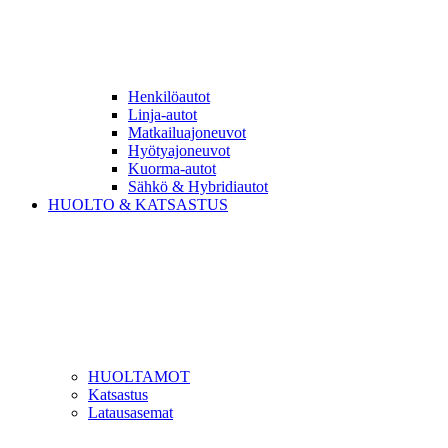
Henkilöautot
Linja-autot
Matkailuajoneuvot
Hyötyajoneuvot
Kuorma-autot
Sähkö & Hybridiautot
HUOLTO & KATSASTUS
HUOLTAMOT
Katsastus
Latausasemat