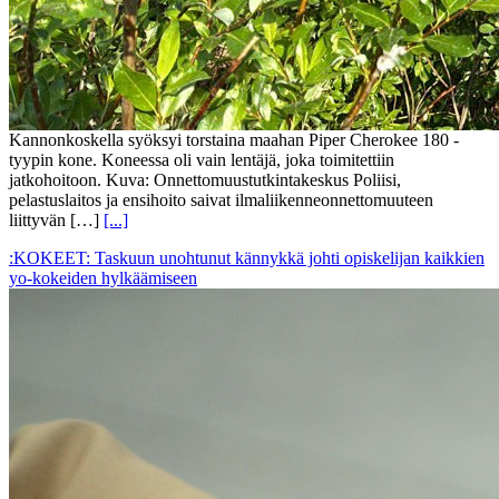
Kannonkoskella syöksyi torstaina maahan Piper Cherokee 180 -
tyypin kone. Koneessa oli vain lentäjä, joka toimitettiin
jatkohoitoon. Kuva: Onnettomuustutkintakeskus Poliisi,
pelastuslaitos ja ensihoito saivat ilmaliikenneonnettomuuteen
liittyvän […]
[...]
:KOKEET: Taskuun unohtunut kännykkä johti opiskelijan kaikkien
yo-kokeiden hylkäämiseen