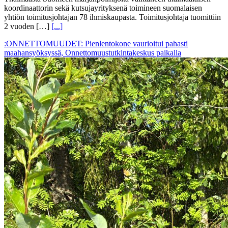
koordinaattorin sekä kutsujayrityksenä toimineen suomalaisen
yhtiön toimitusjohtajan 78 ihmiskaupasta. Toimitusjohtaja tuomittiin
2 vuoden […]
[...]
:ONNETTOMUUDET: Pienlentokone vaurioitui pahasti
maahansyöksyssä, Onnettomuustutkintakeskus paikalla