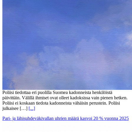
Poliisi tiedottaa eri puolilla Suomea kadonneista henkilöistä
päivittäin. Välillä ihmiset ovat olleet kadoksissa vain pienen hetken.
Poliisi ei koskaan tiedota kadonneista vähäisin perustein. Poliisi
julkaisee […]
[...]
Pari- ja lähisuhdeväkivallan uhrien määrä kasvoi 20 % vuonna 2025