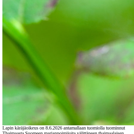
Lapin käräjäoikeus on 8.6.2026 antamallaan tuomiolla tuominnut
Thaimaasta Suomeen marjanpoimijoita välittäneen thaimaalaisen