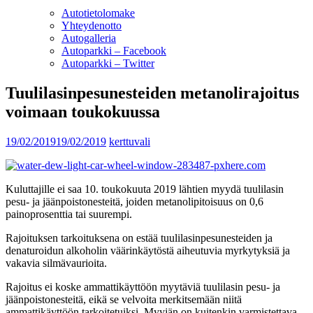
Autotietolomake
Yhteydenotto
Autogalleria
Autoparkki – Facebook
Autoparkki – Twitter
Tuulilasinpesunesteiden metanolirajoitus
voimaan toukokuussa
19/02/2019
19/02/2019
kerttuvali
Kuluttajille ei saa 10. toukokuuta 2019 lähtien myydä tuulilasin
pesu- ja jäänpoistonesteitä, joiden metanolipitoisuus on 0,6
painoprosenttia tai suurempi.
Rajoituksen tarkoituksena on estää tuulilasinpesunesteiden ja
denaturoidun alkoholin väärinkäytöstä aiheutuvia myrkytyksiä ja
vakavia silmävaurioita.
Rajoitus ei koske ammattikäyttöön myytäviä tuulilasin pesu- ja
jäänpoistonesteitä, eikä se velvoita merkitsemään niitä
ammattikäyttöön tarkoitetuiksi. Myyjän on kuitenkin varmistettava,