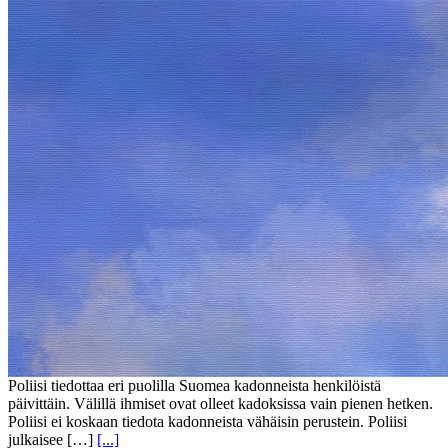
Poliisi tiedottaa eri puolilla Suomea kadonneista henkilöistä
päivittäin. Välillä ihmiset ovat olleet kadoksissa vain pienen hetken.
Poliisi ei koskaan tiedota kadonneista vähäisin perustein. Poliisi
julkaisee […]
[...]