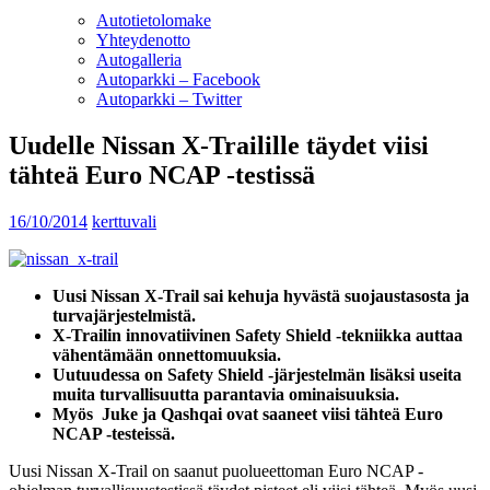
Autotietolomake
Yhteydenotto
Autogalleria
Autoparkki – Facebook
Autoparkki – Twitter
Uudelle Nissan X-Trailille täydet viisi
tähteä Euro NCAP -testissä
16/10/2014
kerttuvali
Uusi Nissan X-Trail sai kehuja hyvästä suojaustasosta ja
turvajärjestelmistä.
X-Trailin innovatiivinen Safety Shield -tekniikka auttaa
vähentämään onnettomuuksia.
Uutuudessa on Safety Shield -järjestelmän lisäksi useita
muita turvallisuutta parantavia ominaisuuksia.
Myös Juke ja Qashqai ovat saaneet viisi tähteä Euro
NCAP -testeissä.
Uusi Nissan X-Trail on saanut puolueettoman Euro NCAP -