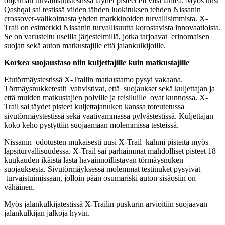
ohjelman turvallisuustestissä täydet pisteet eli viisi tähteä. Myös uusi
Qashqai sai testissä viiden tähden luokituksen tehden Nissanin
crossover-valikoimasta yhden markkinoiden turvallisimmista. X-
Trail on esimerkki Nissanin turvallisuutta korostavista innovaatioista.
Se on varusteltu useilla järjestelmillä, jotka tarjoavat erinomaisen
suojan sekä auton matkustajille että jalankulkijoille.
Korkea suojaustaso niin kuljettajille kuin matkustajille
Etutörmäystestissä X-Trailin matkustamo pysyi vakaana.
Törmäysnukketestit vahvistivat, että suojaukset sekä kuljettajan ja
että muiden matkustajien polville ja reisiluille ovat kunnossa. X-
Trail sai täydet pisteet kuljettajanuken kanssa toteutetussa
sivutörmäystestissä sekä vaativammassa pylvästestissä. Kuljettajan
koko keho pystyttiin suojaamaan molemmissa testeissä.
Nissanin odotusten mukaisesti uusi X-Trail kahmi pisteitä myös
lapsiturvallisuudessa. X-Trail sai parhaimmat mahdolliset pisteet 18
kuukauden ikäistä lasta havainnoillistavan törmäysnuken
suojauksesta. Sivutörmäyksessä molemmat testinuket pysyivät
turvaistuimissaan, jolloin pään osumariski auton sisäosiin on
vähäinen.
Myös jalankulkijatestissä X-Trailin puskurin arvioitiin suojaavan
jalankulkijan jalkoja hyvin.