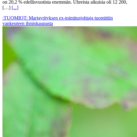
on 20,2 % edellisvuotista enemmän. Uhreista aikuisia oli 12 200,
[…]
[...]
:TUOMIOT: Marjayrityksen ex-toimitusjohtaja tuomittiin
vankeuteen ihmiskaupasta