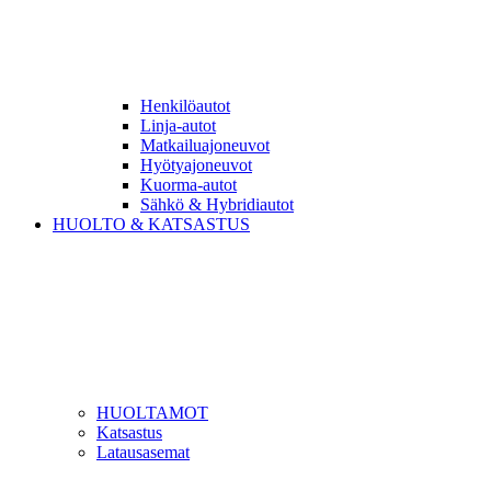
Henkilöautot
Linja-autot
Matkailuajoneuvot
Hyötyajoneuvot
Kuorma-autot
Sähkö & Hybridiautot
HUOLTO & KATSASTUS
HUOLTAMOT
Katsastus
Latausasemat