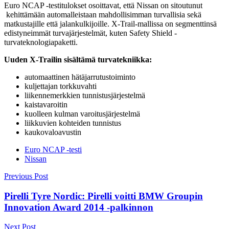
Euro NCAP -testitulokset osoittavat, että Nissan on sitoutunut
kehittämään automalleistaan mahdollisimman turvallisia sekä
matkustajille että jalankulkijoille. X-Trail-mallissa on segmenttinsä
edistyneimmät turvajärjestelmät, kuten Safety Shield -
turvateknologiapaketti.
Uuden X-Trailin sisältämä turvatekniikka:
automaattinen hätäjarrutustoiminto
kuljettajan torkkuvahti
liikennemerkkien tunnistusjärjestelmä
kaistavaroitin
kuolleen kulman varoitusjärjestelmä
liikkuvien kohteiden tunnistus
kaukovaloavustin
Euro NCAP -testi
Nissan
Post
Previous Post
navigation
Pirelli Tyre Nordic: Pirelli voitti BMW Groupin
Innovation Award 2014 -palkinnon
Next Post