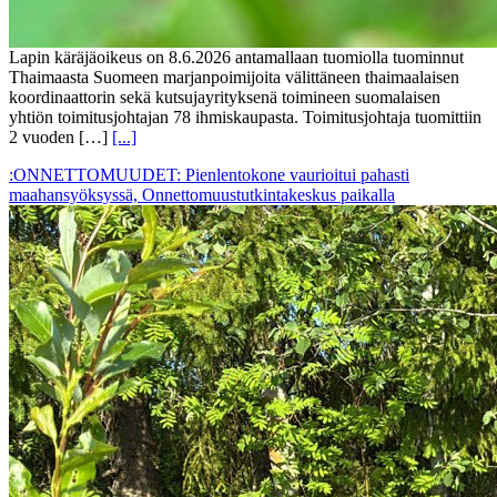
Lapin käräjäoikeus on 8.6.2026 antamallaan tuomiolla tuominnut
Thaimaasta Suomeen marjanpoimijoita välittäneen thaimaalaisen
koordinaattorin sekä kutsujayrityksenä toimineen suomalaisen
yhtiön toimitusjohtajan 78 ihmiskaupasta. Toimitusjohtaja tuomittiin
2 vuoden […]
[...]
:ONNETTOMUUDET: Pienlentokone vaurioitui pahasti
maahansyöksyssä, Onnettomuustutkintakeskus paikalla