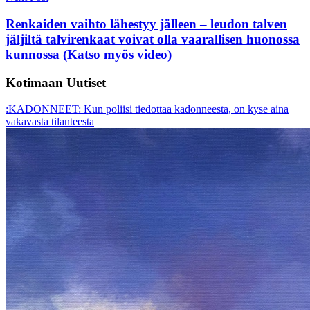
Renkaiden vaihto lähestyy jälleen – leudon talven
jäljiltä talvirenkaat voivat olla vaarallisen huonossa
kunnossa (Katso myös video)
Kotimaan Uutiset
:KADONNEET: Kun poliisi tiedottaa kadonneesta, on kyse aina
vakavasta tilanteesta