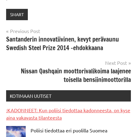
SMART
Post
Previous Post
Santanderin innovatiivinen, kevyt perävaunu
navigation
Swedish Steel Prize 2014 -ehdokkaana
Next Post
Nissan Qashqain moottorivalikoima laajenee
toisella bensiinimoottorilla
KOTIMAAN UUTISET
:KADONNEET: Kun poliisi tiedottaa kadonneesta, on kyse
aina vakavasta tilanteesta
Poliisi tiedottaa eri puolilla Suomea