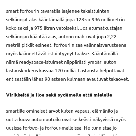
smart forfourin tavaratila laajenee takaistuinten
selkänojat alas kääntämällä jopa 1285 x 996 millimetrin
kokoiseksi ja 975 litran vetoiseksi. Jos etumatkustajan
selkänojan kääntää alas, autoon mahtuvat jopa 2,22
metriä pitkät esineet. forfouriin saa valinnaisvarusteena
myös käännettävät istuintyynyt taakse. Kääntämällä
nämä readyspace-istuimet näppärästi ympäri auton
lastauskorkeus kasvaa 120 milliä. Lastausta helpottavat
entisestään lähes 90 asteen kulmaan avautuvat takaovet.
Virikkeitä ja iloa sekä sydämelle että mielelle
smartille ominaiset arvot kuten vapaus, elämänilo ja
uutta luova automuotoilu ovat selkeästi näkyvissä myös
uusissa fortwo- ja forfour-malleissa. Ne tunnistaa jo
ensisilmäyksellä saman perheen jäseniksi, sillä mallien