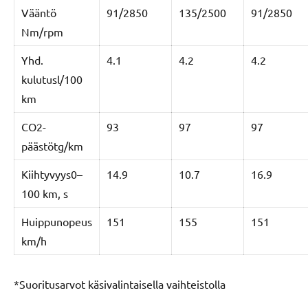
Vääntö
91/2850
135/2500
91/2850
Nm/rpm
Yhd.
4.1
4.2
4.2
kulutusl/100
km
CO2-
93
97
97
päästötg/km
Kiihtyvyys0–
14.9
10.7
16.9
100 km, s
Huippunopeus
151
155
151
km/h
*Suoritusarvot käsivalintaisella vaihteistolla