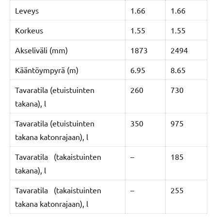
Leveys
1.66
1.66
Korkeus
1.55
1.55
Akseliväli (mm)
1873
2494
Kääntöympyrä (m)
6.95
8.65
Tavaratila (etuistuinten
260
730
takana), l
Tavaratila (etuistuinten
350
975
takana katonrajaan), l
Tavaratila (takaistuinten
–
185
takana), l
Tavaratila (takaistuinten
–
255
takana katonrajaan), l