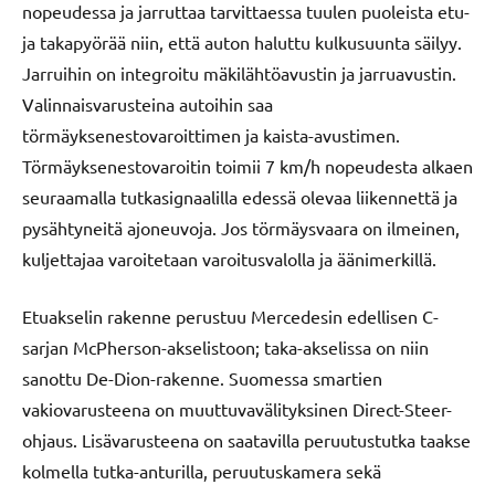
nopeudessa ja jarruttaa tarvittaessa tuulen puoleista etu-
ja takapyörää niin, että auton haluttu kulkusuunta säilyy.
Jarruihin on integroitu mäkilähtöavustin ja jarruavustin.
Valinnaisvarusteina autoihin saa
törmäyksenestovaroittimen ja kaista-avustimen.
Törmäyksenestovaroitin toimii 7 km/h nopeudesta alkaen
seuraamalla tutkasignaalilla edessä olevaa liikennettä ja
pysähtyneitä ajoneuvoja. Jos törmäysvaara on ilmeinen,
kuljettajaa varoitetaan varoitusvalolla ja äänimerkillä.
Etuakselin rakenne perustuu Mercedesin edellisen C-
sarjan McPherson-akselistoon; taka-akselissa on niin
sanottu De-Dion-rakenne. Suomessa smartien
vakiovarusteena on muuttuvavälityksinen Direct-Steer-
ohjaus. Lisävarusteena on saatavilla peruutustutka taakse
kolmella tutka-anturilla, peruutuskamera sekä