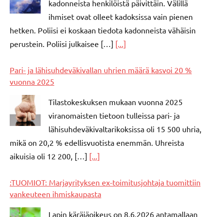
kadonneista henkilöistä päivittäin. Välillä
ihmiset ovat olleet kadoksissa vain pienen
hetken. Poliisi ei koskaan tiedota kadonneista vähäisin
perustein. Poliisi julkaisee […]
[...]
Pari- ja lähisuhdeväkivallan uhrien määrä kasvoi 20 %
vuonna 2025
Tilastokeskuksen mukaan vuonna 2025
viranomaisten tietoon tulleissa pari- ja
lähisuhdeväkivaltarikoksissa oli 15 500 uhria,
mikä on 20,2 % edellisvuotista enemmän. Uhreista
aikuisia oli 12 200, […]
[...]
:TUOMIOT: Marjayrityksen ex-toimitusjohtaja tuomittiin
vankeuteen ihmiskaupasta
Lapin käräjäoikeus on 8.6.2026 antamallaan