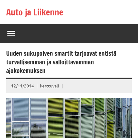
Skip
Auto ja Liikenne
to
content
Uuden sukupolven smartit tarjoavat entistä
turvallisemman ja valloittavamman
ajokokemuksen
12/11/2014
kerttuvali