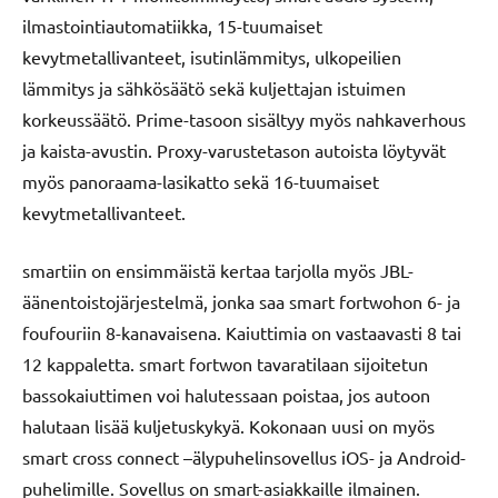
ilmastointiautomatiikka, 15-tuumaiset
kevytmetallivanteet, isutinlämmitys, ulkopeilien
lämmitys ja sähkösäätö sekä kuljettajan istuimen
korkeussäätö. Prime-tasoon sisältyy myös nahkaverhous
ja kaista-avustin. Proxy-varustetason autoista löytyvät
myös panoraama-lasikatto sekä 16-tuumaiset
kevytmetallivanteet.
smartiin on ensimmäistä kertaa tarjolla myös JBL-
äänentoistojärjestelmä, jonka saa smart fortwohon 6- ja
foufouriin 8-kanavaisena. Kaiuttimia on vastaavasti 8 tai
12 kappaletta. smart fortwon tavaratilaan sijoitetun
bassokaiuttimen voi halutessaan poistaa, jos autoon
halutaan lisää kuljetuskykyä. Kokonaan uusi on myös
smart cross connect –älypuhelinsovellus iOS- ja Android-
puhelimille. Sovellus on smart-asiakkaille ilmainen.