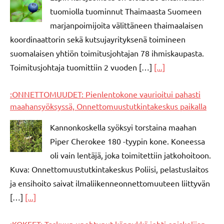
tuomiolla tuominnut Thaimaasta Suomeen
marjanpoimijoita välittäneen thaimaalaisen
koordinaattorin sekä kutsujayrityksenä toimineen
suomalaisen yhtiön toimitusjohtajan 78 ihmiskaupasta.
Toimitusjohtaja tuomittiin 2 vuoden […]
[...]
:ONNETTOMUUDET: Pienlentokone vaurioitui pahasti
maahansyöksyssä, Onnettomuustutkintakeskus paikalla
Kannonkoskella syöksyi torstaina maahan
Piper Cherokee 180 -tyypin kone. Koneessa
oli vain lentäjä, joka toimitettiin jatkohoitoon.
Kuva: Onnettomuustutkintakeskus Poliisi, pelastuslaitos
ja ensihoito saivat ilmaliikenneonnettomuuteen liittyvän
[…]
[...]
:KOKEET: Taskuun unohtunut kännykkä johti opiskelijan