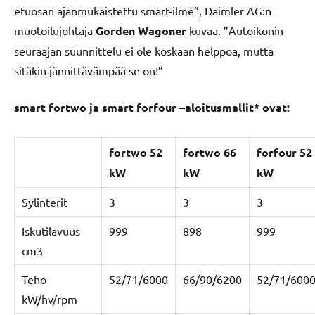
etuosan ajanmukaistettu smart-ilme”, Daimler AG:n
muotoilujohtaja
Gorden Wagoner
kuvaa. ”Autoikonin
seuraajan suunnittelu ei ole koskaan helppoa, mutta
sitäkin jännittävämpää se on!”
smart fortwo ja smart forfour –aloitusmallit* ovat:
fortwo
52
fortwo
66
forfour
52
kW
kW
kW
Sylinterit
3
3
3
Iskutilavuus
999
898
999
cm3
Teho
52/71/6000
66/90/6200
52/71/600
kW/hv/rpm