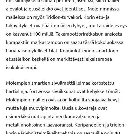
ajovalot ja etusäleikkö ovat identtiset. Molemmmissa
malleissa on myös Tridion-turvakori. Korin etu- ja
takaylitykset ovat äärimmäisen lyhyet, mutta raideleveys
on kasvanut 100 milliä. Takamoottoriratkaisun ansiosta
kompaktiin matkustamoon on saatu tässä kokoluokassa
harvinaisen ylelliset tilat. Kolmiulotteinen smart-logo
etusäleikön keskellä on merkittävästi aikaisempaa
isokokoisempi.
Molempien smartien sivuilmettä leimaa korostettu
hartialinja. fortwossa sivuikkunat ovat kehyksettömät.
Molempien mallien ovissa on kolhuilta suojaava kevyt,
mutta luja muovipinnoite. Uusia ulkovärejä ovat
esimerkiksi mattapintainen kuunvalkoinen ja
metallinhohtoinen laavaoranssi. Koripaneelien ja tridion-
korin väriyhdistelmävaihtoehtoja on saatavilla noin 40