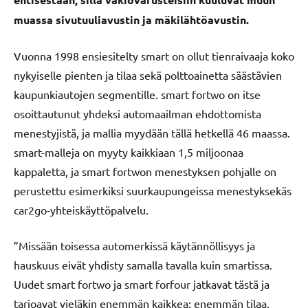
muassa sivutuuliavustin ja mäkilähtöavustin.
Vuonna 1998 ensiesitelty smart on ollut tienraivaaja koko
nykyiselle pienten ja tilaa sekä polttoainetta säästävien
kaupunkiautojen segmentille. smart fortwo on itse
osoittautunut yhdeksi automaailman ehdottomista
menestyjistä, ja mallia myydään tällä hetkellä 46 maassa.
smart-malleja on myyty kaikkiaan 1,5 miljoonaa
kappaletta, ja smart fortwon menestyksen pohjalle on
perustettu esimerkiksi suurkaupungeissa menestyksekäs
car2go-yhteiskäyttöpalvelu.
”Missään toisessa automerkissä käytännöllisyys ja
hauskuus eivät yhdisty samalla tavalla kuin smartissa.
Uudet smart fortwo ja smart forfour jatkavat tästä ja
tarjoavat vieläkin enemmän kaikkea: enemmän tilaa,