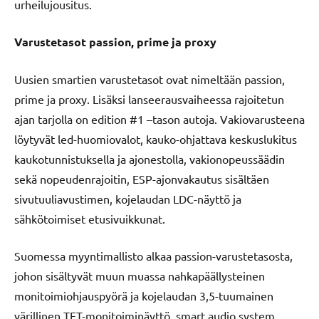
urheilujousitus.
Varustetasot passion, prime ja proxy
Uusien smartien varustetasot ovat nimeltään passion,
prime ja proxy. Lisäksi lanseerausvaiheessa rajoitetun
ajan tarjolla on edition #1 –tason autoja. Vakiovarusteena
löytyvät led-huomiovalot, kauko-ohjattava keskuslukitus
kaukotunnistuksella ja ajonestolla, vakionopeussäädin
sekä nopeudenrajoitin, ESP-ajonvakautus sisältäen
sivutuuliavustimen, kojelaudan LDC-näyttö ja
sähkötoimiset etusivuikkunat.
Suomessa myyntimallisto alkaa passion-varustetasosta,
johon sisältyvät muun muassa nahkapäällysteinen
monitoimiohjauspyörä ja kojelaudan 3,5-tuumainen
värillinen TFT-monitoiminäyttö, smart audio system,