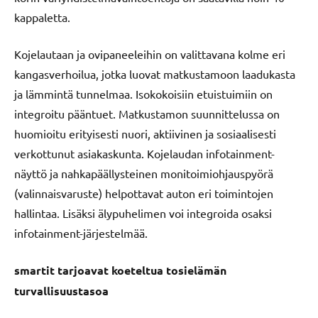
kappaletta.
Kojelautaan ja ovipaneeleihin on valittavana kolme eri
kangasverhoilua, jotka luovat matkustamoon laadukasta
ja lämmintä tunnelmaa. Isokokoisiin etuistuimiin on
integroitu pääntuet. Matkustamon suunnittelussa on
huomioitu erityisesti nuori, aktiivinen ja sosiaalisesti
verkottunut asiakaskunta. Kojelaudan infotainment-
näyttö ja nahkapäällysteinen monitoimiohjauspyörä
(valinnaisvaruste) helpottavat auton eri toimintojen
hallintaa. Lisäksi älypuhelimen voi integroida osaksi
infotainment-järjestelmää.
smartit tarjoavat koeteltua tosielämän
turvallisuustasoa