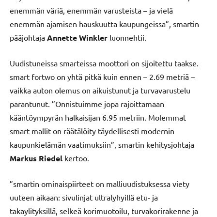
enemmän väriä, enemmän varusteista – ja vielä
enemmän ajamisen hauskuutta kaupungeissa”, smartin
pääjohtaja
Annette Winkler
luonnehtii.
Uudistuneissa smarteissa moottori on sijoitettu taakse.
smart fortwo on yhtä pitkä kuin ennen – 2.69 metriä ­–
vaikka auton olemus on aikuistunut ja turvavarustelu
parantunut. ”Onnistuimme jopa rajoittamaan
kääntöympyrän halkaisijan 6.95 metriin. Molemmat
smart-mallit on räätälöity täydellisesti modernin
kaupunkielämän vaatimuksiin”, smartin kehitysjohtaja
Markus Riedel
kertoo.
”smartin ominaispiirteet on malliuudistuksessa viety
uuteen aikaan: sivulinjat ultralyhyillä etu- ja
takaylityksillä, selkeä korimuotoilu, turvakorirakenne ja