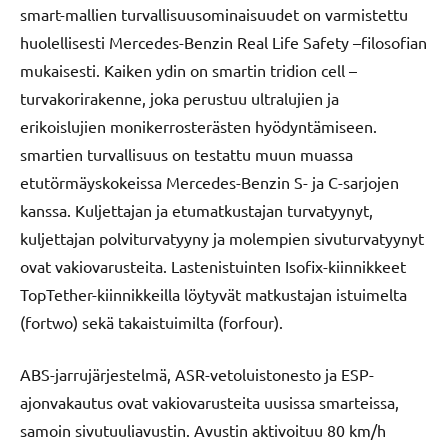
smart-mallien turvallisuusominaisuudet on varmistettu
huolellisesti Mercedes-Benzin Real Life Safety –filosofian
mukaisesti. Kaiken ydin on smartin tridion cell –
turvakorirakenne, joka perustuu ultralujien ja
erikoislujien monikerrosterästen hyödyntämiseen.
smartien turvallisuus on testattu muun muassa
etutörmäyskokeissa Mercedes-Benzin S- ja C-sarjojen
kanssa. Kuljettajan ja etumatkustajan turvatyynyt,
kuljettajan polviturvatyyny ja molempien sivuturvatyynyt
ovat vakiovarusteita. Lastenistuinten Isofix-kiinnikkeet
TopTether-kiinnikkeilla löytyvät matkustajan istuimelta
(fortwo) sekä takaistuimilta (forfour).
ABS-jarrujärjestelmä, ASR-vetoluistonesto ja ESP-
ajonvakautus ovat vakiovarusteita uusissa smarteissa,
samoin sivutuuliavustin. Avustin aktivoituu 80 km/h