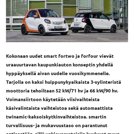
Kokonaan uudet smart fortwo ja forfour vievät
uraauurtavan kaupunkiauton konseptin yhdellä
hyppäyksellä aivan uudelle vuosikymmenelle.
Tarjolla on kaksi huippunykyaikaista 3-sylinteristä
moottoria tehoiltaan 52 kW/71 hv ja 66 kW/90 hv.
Voimansiirtoon käytetään viisivaihteista
käsivalintaista vaihteistoa sekä automaattista
twinamic-kaksoiskytkinvaihteistoa. smartin
turvallisuus- ja mukavuustaso on parantunut
entisestään, sillä vakiovarusteisiin kuuluvat muun