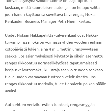
Tulevana syksynä valikoimamme on laajempi kuin
koskaan, mistä suomalaisen autoilijan on helppo valita
juuri hänen käyttöönsä soveltuva talvirengas, Nokian
Renkaiden Business Manager Petri Niemi kertoo.
Uudet Nokian Hakkapeliitta -talvirenkaat ovat Hakka-
turvan piirissä, joka on voimassa yhden vuoden renkaan
ostopäivästä lukien, aina 4 millimetrin uransyvyyteen
saakka. Jos asianmukaisesti käytetty ja oikein asennettu
rengas rikkoontuu normaalikäytössä tapaturmaisesti
korjauskelvottomaksi, kuluttaja saa vioittuneen renkaan
tilalle uuden vastaavaan tuotteen veloituksetta. Jos
rengas rikkoontuu matkalla, tulee tiepalvelu paikan päälle
avuksi.
Autolehtien vertailutestien tulokset, rengasmyyjän