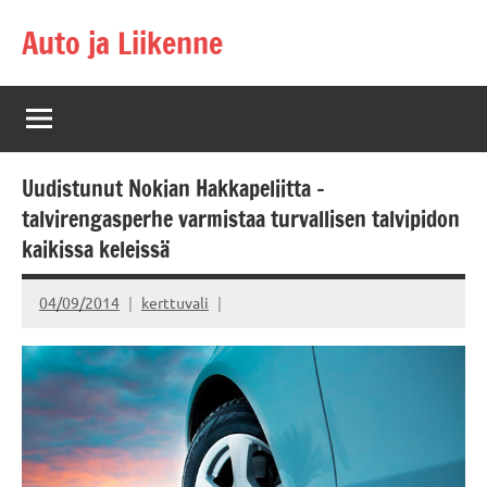
Skip
Auto ja Liikenne
to
content
Uudistunut Nokian Hakkapeliitta -
talvirengasperhe varmistaa turvallisen talvipidon
kaikissa keleissä
04/09/2014
kerttuvali