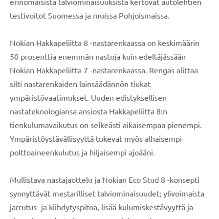
erinomaisista talviominaisuuksista kertovat autolehtien
testivoitot Suomessa ja muissa Pohjoismaissa.
Nokian Hakkapeliitta 8 -nastarenkaassa on keskimäärin
50 prosenttia enemmän nastoja kuin edeltäjässään
Nokian Hakkapeliitta 7 -nastarenkaassa. Rengas alittaa
silti nastarenkaiden lainsäädännön tiukat
ympäristövaatimukset. Uuden edistyksellisen
nastateknologiansa ansiosta Hakkapeliitta 8:n
tienkulumavaikutus on selkeästi aikaisempaa pienempi.
Ympäristöystävällisyyttä tukevat myös alhaisempi
polttoaineenkulutus ja hiljaisempi ajoääni.
Mullistava nastajaottelu ja Nokian Eco Stud 8 -konsepti
synnyttävät mestarilliset talviominaisuudet; ylivoimaista
jarrutus- ja kiihdytyspitoa, lisää kulumiskestävyyttä ja