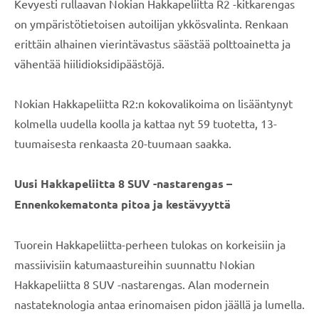
Kevyesti rullaavan Nokian Hakkapeliitta R2 -kitkarengas
on ympäristötietoisen autoilijan ykkösvalinta. Renkaan
erittäin alhainen vierintävastus säästää polttoainetta ja
vähentää hiilidioksidipäästöjä.
Nokian Hakkapeliitta R2:n kokovalikoima on lisääntynyt
kolmella uudella koolla ja kattaa nyt 59 tuotetta, 13-
tuumaisesta renkaasta 20-tuumaan saakka.
Uusi Hakkapeliitta 8 SUV -nastarengas –
Ennenkokematonta pitoa ja kestävyyttä
Tuorein Hakkapeliitta-perheen tulokas on korkeisiin ja
massiivisiin katumaastureihin suunnattu Nokian
Hakkapeliitta 8 SUV -nastarengas. Alan modernein
nastateknologia antaa erinomaisen pidon jäällä ja lumella.