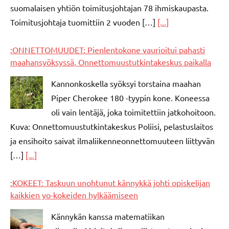
suomalaisen yhtiön toimitusjohtajan 78 ihmiskaupasta.
Toimitusjohtaja tuomittiin 2 vuoden […]
[...]
:ONNETTOMUUDET: Pienlentokone vaurioitui pahasti
maahansyöksyssä, Onnettomuustutkintakeskus paikalla
Kannonkoskella syöksyi torstaina maahan
Piper Cherokee 180 -tyypin kone. Koneessa
oli vain lentäjä, joka toimitettiin jatkohoitoon.
Kuva: Onnettomuustutkintakeskus Poliisi, pelastuslaitos
ja ensihoito saivat ilmaliikenneonnettomuuteen liittyvän
[…]
[...]
:KOKEET: Taskuun unohtunut kännykkä johti opiskelijan
kaikkien yo-kokeiden hylkäämiseen
Kännykän kanssa matematiikan