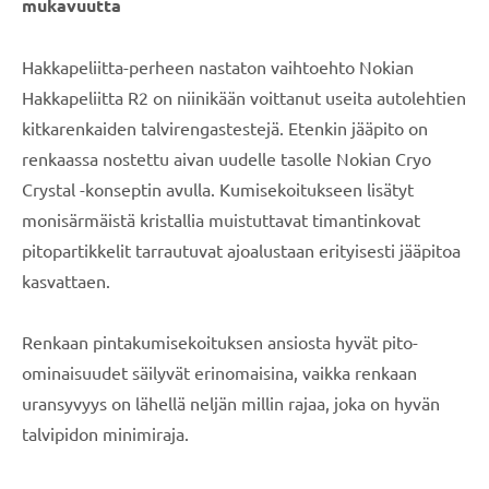
mukavuutta
Hakkapeliitta-perheen nastaton vaihtoehto Nokian
Hakkapeliitta R2 on niinikään voittanut useita autolehtien
kitkarenkaiden talvirengastestejä. Etenkin jääpito on
renkaassa nostettu aivan uudelle tasolle Nokian Cryo
Crystal -konseptin avulla. Kumisekoitukseen lisätyt
monisärmäistä kristallia muistuttavat timantinkovat
pitopartikkelit tarrautuvat ajoalustaan erityisesti jääpitoa
kasvattaen.
Renkaan pintakumisekoituksen ansiosta hyvät pito-
ominaisuudet säilyvät erinomaisina, vaikka renkaan
uransyvyys on lähellä neljän millin rajaa, joka on hyvän
talvipidon minimiraja.