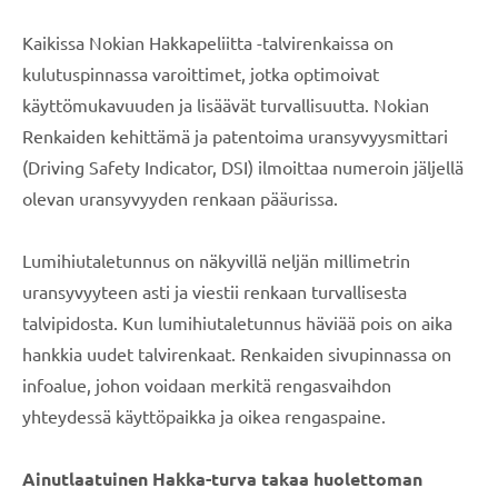
Kaikissa Nokian Hakkapeliitta -talvirenkaissa on
kulutuspinnassa varoittimet, jotka optimoivat
käyttömukavuuden ja lisäävät turvallisuutta. Nokian
Renkaiden kehittämä ja patentoima uransyvyysmittari
(Driving Safety Indicator, DSI) ilmoittaa numeroin jäljellä
olevan uransyvyyden renkaan pääurissa.
Lumihiutaletunnus on näkyvillä neljän millimetrin
uransyvyyteen asti ja viestii renkaan turvallisesta
talvipidosta. Kun lumihiutaletunnus häviää pois on aika
hankkia uudet talvirenkaat. Renkaiden sivupinnassa on
infoalue, johon voidaan merkitä rengasvaihdon
yhteydessä käyttöpaikka ja oikea rengaspaine.
Ainutlaatuinen Hakka-turva takaa huolettoman