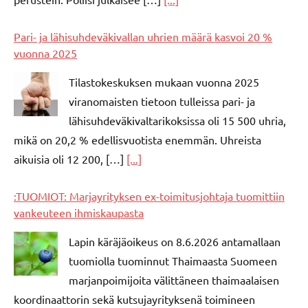
Pari- ja lähisuhdeväkivallan uhrien määrä kasvoi 20 %
vuonna 2025
Tilastokeskuksen mukaan vuonna 2025
viranomaisten tietoon tulleissa pari- ja
lähisuhdeväkivaltarikoksissa oli 15 500 uhria,
mikä on 20,2 % edellisvuotista enemmän. Uhreista
aikuisia oli 12 200, […]
[...]
:TUOMIOT: Marjayrityksen ex-toimitusjohtaja tuomittiin
vankeuteen ihmiskaupasta
Lapin käräjäoikeus on 8.6.2026 antamallaan
tuomiolla tuominnut Thaimaasta Suomeen
marjanpoimijoita välittäneen thaimaalaisen
koordinaattorin sekä kutsujayrityksenä toimineen