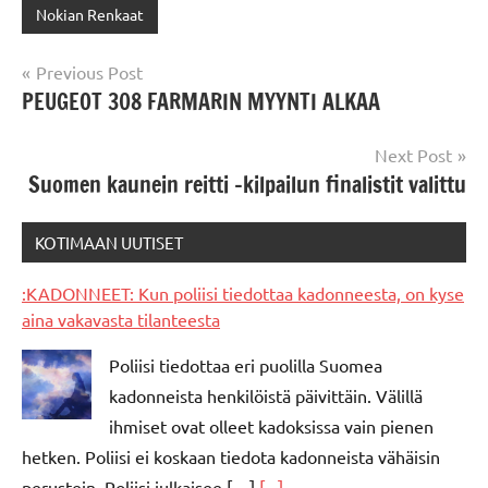
Nokian Renkaat
Post
Previous Post
PEUGEOT 308 FARMARIN MYYNTI ALKAA
navigation
Next Post
Suomen kaunein reitti -kilpailun finalistit valittu
KOTIMAAN UUTISET
:KADONNEET: Kun poliisi tiedottaa kadonneesta, on kyse
aina vakavasta tilanteesta
Poliisi tiedottaa eri puolilla Suomea
kadonneista henkilöistä päivittäin. Välillä
ihmiset ovat olleet kadoksissa vain pienen
hetken. Poliisi ei koskaan tiedota kadonneista vähäisin
perustein. Poliisi julkaisee […]
[...]