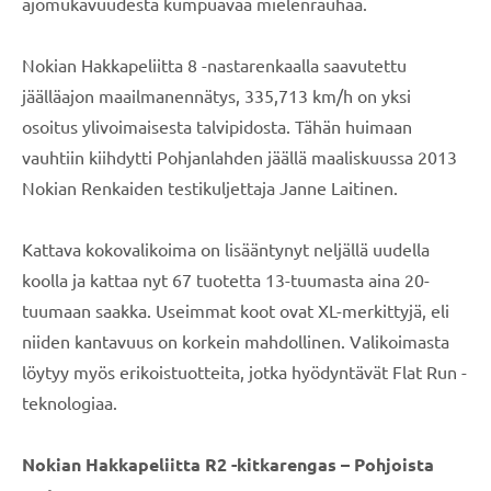
ajomukavuudesta kumpuavaa mielenrauhaa.
Nokian Hakkapeliitta 8 -nastarenkaalla saavutettu
jäälläajon maailmanennätys, 335,713 km/h on yksi
osoitus ylivoimaisesta talvipidosta. Tähän huimaan
vauhtiin kiihdytti Pohjanlahden jäällä maaliskuussa 2013
Nokian Renkaiden testikuljettaja Janne Laitinen.
Kattava kokovalikoima on lisääntynyt neljällä uudella
koolla ja kattaa nyt 67 tuotetta 13-tuumasta aina 20-
tuumaan saakka. Useimmat koot ovat XL-merkittyjä, eli
niiden kantavuus on korkein mahdollinen. Valikoimasta
löytyy myös erikoistuotteita, jotka hyödyntävät Flat Run -
teknologiaa.
Nokian Hakkapeliitta R2 -kitkarengas – Pohjoista