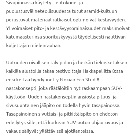
Sivupinnassa käytetyt lentokone- ja
puolustusvälineteollisuudesta tutut aramid-kuituun
perustuvat materiaaliratkaisut optimoivat kestävyyden.
Ylivoimaiset pito- ja kestävyysominaisuudet maksimoivat
katumaasturinsa suorituskyvystä täydellisesti nauttivan
kuljettajan mielenrauhan.
Uutuuden oivallisen talvipidon ja herkän tiekosketuksen
kaikilla alustoilla takaa testivoittaja Hakkapeliitta 8:ssa
ensi kertaa hyödynnetty Nokian Eco Stud 8 -
nastakonsepti, joka räätälöitiin nyt raskaampaan SUV-
käyttöön. Uuden nastakonseptin ansiosta pituus- ja
sivusuuntainen jääpito on todella hyvin tasapainossa.
Tasapainoinen sivuttais- ja pitkittäispito on ehdoton
edellytys sille, että korkean SUV-auton ohjautuvuus ja
vakaus säilyvät yllättävissä ajotilanteissa.