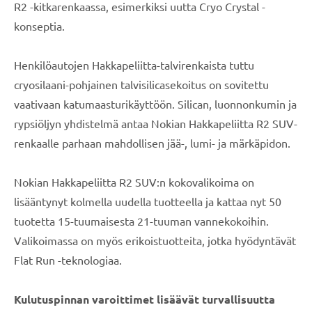
R2 -kitkarenkaassa, esimerkiksi uutta Cryo Crystal -
konseptia.
Henkilöautojen Hakkapeliitta-talvirenkaista tuttu
cryosilaani-pohjainen talvisilicasekoitus on sovitettu
vaativaan katumaasturikäyttöön. Silican, luonnonkumin ja
rypsiöljyn yhdistelmä antaa Nokian Hakkapeliitta R2 SUV-
renkaalle parhaan mahdollisen jää-, lumi- ja märkäpidon.
Nokian Hakkapeliitta R2 SUV:n kokovalikoima on
lisääntynyt kolmella uudella tuotteella ja kattaa nyt 50
tuotetta 15-tuumaisesta 21-tuuman vannekokoihin.
Valikoimassa on myös erikoistuotteita, jotka hyödyntävät
Flat Run -teknologiaa.
Kulutuspinnan varoittimet lisäävät turvallisuutta