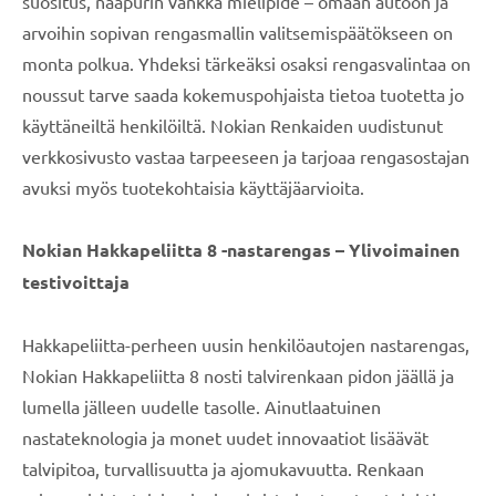
suositus, naapurin vankka mielipide – omaan autoon ja
arvoihin sopivan rengasmallin valitsemispäätökseen on
monta polkua. Yhdeksi tärkeäksi osaksi rengasvalintaa on
noussut tarve saada kokemuspohjaista tietoa tuotetta jo
käyttäneiltä henkilöiltä. Nokian Renkaiden uudistunut
verkkosivusto vastaa tarpeeseen ja tarjoaa rengasostajan
avuksi myös tuotekohtaisia käyttäjäarvioita.
Nokian Hakkapeliitta 8 -nastarengas – Ylivoimainen
testivoittaja
Hakkapeliitta-perheen uusin henkilöautojen nastarengas,
Nokian Hakkapeliitta 8 nosti talvirenkaan pidon jäällä ja
lumella jälleen uudelle tasolle. Ainutlaatuinen
nastateknologia ja monet uudet innovaatiot lisäävät
talvipitoa, turvallisuutta ja ajomukavuutta. Renkaan