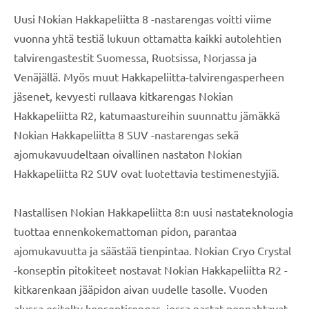
Uusi Nokian Hakkapeliitta 8 -nastarengas voitti viime
vuonna yhtä testiä lukuun ottamatta kaikki autolehtien
talvirengastestit Suomessa, Ruotsissa, Norjassa ja
Venäjällä. Myös muut Hakkapeliitta-talvirengasperheen
jäsenet, kevyesti rullaava kitkarengas Nokian
Hakkapeliitta R2, katumaastureihin suunnattu jämäkkä
Nokian Hakkapeliitta 8 SUV -nastarengas sekä
ajomukavuudeltaan oivallinen nastaton Nokian
Hakkapeliitta R2 SUV ovat luotettavia testimenestyjiä.
Nastallisen Nokian Hakkapeliitta 8:n uusi nastateknologia
tuottaa ennenkokemattoman pidon, parantaa
ajomukavuutta ja säästää tienpintaa. Nokian Cryo Crystal
-konseptin pitokiteet nostavat Nokian Hakkapeliitta R2 -
kitkarenkaan jääpidon aivan uudelle tasolle. Vuoden
alussa esitelty konseptirengas, jossa nastat ponnahtavat