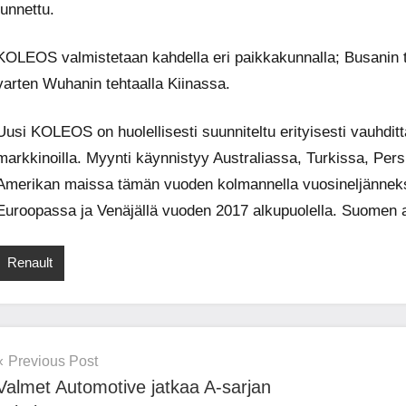
tunnettu.
KOLEOS valmistetaan kahdella eri paikkakunnalla; Busanin t
varten Wuhanin tehtaalla Kiinassa.
Uusi KOLEOS on huolellisesti suunniteltu erityisesti vauhdit
markkinoilla. Myynti käynnistyy Australiassa, Turkissa, Per
Amerikan maissa tämän vuoden kolmannella vuosineljännekse
Euroopassa ja Venäjällä vuoden 2017 alkupuolella. Suomen 
Renault
Post
Previous Post
Valmet Automotive jatkaa A-sarjan
navigation