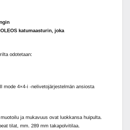
ingin
 KOLEOS katumaasturin, joka
ilta odotetaan:
ode 4×4-i -nelivetojärjestelmän ansiosta
otoilu ja mukavuus ovat luokkansa huipulta.
t tilat, mm. 289 mm takapolvitilaa.