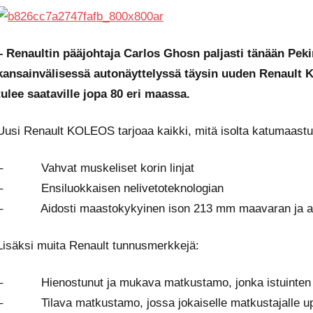
– Renaultin pääjohtaja Carlos Ghosn paljasti tänään Pek
kansainvälisessä autonäyttelyssä täysin uuden Renault
tulee saataville jopa 80 eri maassa.
Uusi Renault KOLEOS tarjoaa kaikki, mitä isolta katumaastur
– Vahvat muskeliset korin linjat
– Ensiluokkaisen nelivetoteknologian
– Aidosti maastokykyinen ison 213 mm maavaran ja all m
Lisäksi muita Renault tunnusmerkkejä:
– Hienostunut ja mukava matkustamo, jonka istuinten mu
– Tilava matkustamo, jossa jokaiselle matkustajalle upea