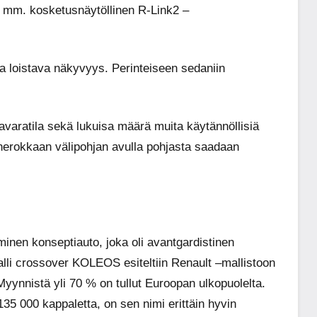
mm. kosketusnäytöllinen R-Link2 –
loistava näkyvyys. Perinteiseen sedaniin
varatila sekä lukuisa määrä muita käytännöllisiä
ja nerokkaan välipohjan avulla pohjasta saadaan
nen konseptiauto, joka oli avantgardistinen
alli crossover KOLEOS esiteltiin Renault –mallistoon
Myynnistä yli 70 % on tullut Euroopan ulkopuolelta.
5 000 kappaletta, on sen nimi erittäin hyvin