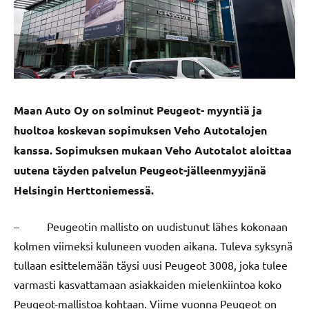
Maan Auto Oy on solminut Peugeot- myyntiä ja
huoltoa koskevan sopimuksen Veho Autotalojen
kanssa. Sopimuksen mukaan Veho Autotalot aloittaa
uutena täyden palvelun Peugeot-jälleenmyyjänä
Helsingin Herttoniemessä.
– Peugeotin mallisto on uudistunut lähes kokonaan
kolmen viimeksi kuluneen vuoden aikana. Tuleva syksynä
tullaan esittelemään täysi uusi Peugeot 3008, joka tulee
varmasti kasvattamaan asiakkaiden mielenkiintoa koko
Peugeot-mallistoa kohtaan. Viime vuonna Peugeot on