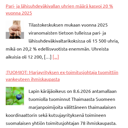
Pari- ja lähisuhdeväkivallan uhrien määrä kasvoi 20 %
vuonna 2025
Tilastokeskuksen mukaan vuonna 2025
viranomaisten tietoon tulleissa pari- ja
lähisuhdeväkivaltarikoksissa oli 15 500 uhria,
mikä on 20,2 % edellisvuotista enemmän. Uhreista
aikuisia oli 12 200, […]
[...]
:TUOMIOT: Marjayrityksen ex-toimitusjohtaja tuomittiin
vankeuteen ihmiskaupasta
Lapin käräjäoikeus on 8.6.2026 antamallaan
tuomiolla tuominnut Thaimaasta Suomeen
marjanpoimijoita välittäneen thaimaalaisen
koordinaattorin sekä kutsujayrityksenä toimineen
suomalaisen yhtiön toimitusjohtajan 78 ihmiskaupasta.