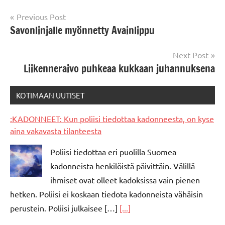
Post
Previous Post
Savonlinjalle myönnetty Avainlippu
navigation
Next Post
Liikenneraivo puhkeaa kukkaan juhannuksena
KOTIMAAN UUTISET
:KADONNEET: Kun poliisi tiedottaa kadonneesta, on kyse
aina vakavasta tilanteesta
Poliisi tiedottaa eri puolilla Suomea
kadonneista henkilöistä päivittäin. Välillä
ihmiset ovat olleet kadoksissa vain pienen
hetken. Poliisi ei koskaan tiedota kadonneista vähäisin
perustein. Poliisi julkaisee […]
[...]