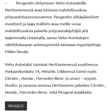
– Peugeotin siirtyminen Veho Autotaloille
Herttoniemessä avaa loistavia mahdollisuuksia
yritysautotarjonnassamme. Peugeotin vähäpäästöiset
moottorit ja laaja mallisto avaa meille uusia
mahdollisuuksia palvella yritysautokäyttäjiä yhä
laajemmalla rintamalla, sanoo Veho Autotalojen
vähittäiskaupan automyynnistä vastaava myyntijohtaja
Mikko Vesala.
Veho Autotalot toimivat Herttoniemessä osoitteessa
Mekaanikonkatu 14, Helsinki. Liikkeessä toimii myös
Citroën-, Honda-, Mercedes-Benz- ja smart – myynti.
Huolto- ja varaosa-asioissa Herttoniemi palvelee Citroën-,
Honda-, Mercedes-Benz- sekä Peugeot-asiakkaita.
PEUGEOT