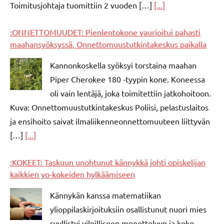
Toimitusjohtaja tuomittiin 2 vuoden […]
[...]
:ONNETTOMUUDET: Pienlentokone vaurioitui pahasti
maahansyöksyssä, Onnettomuustutkintakeskus paikalla
Kannonkoskella syöksyi torstaina maahan
Piper Cherokee 180 -tyypin kone. Koneessa
oli vain lentäjä, joka toimitettiin jatkohoitoon.
Kuva: Onnettomuustutkintakeskus Poliisi, pelastuslaitos
ja ensihoito saivat ilmaliikenneonnettomuuteen liittyvän
[…]
[...]
:KOKEET: Taskuun unohtunut kännykkä johti opiskelijan
kaikkien yo-kokeiden hylkäämiseen
Kännykän kanssa matematiikan
ylioppilaskirjoituksiin osallistunut nuori mies
syyllistyi vilpilliseen menettelyyn ja koko