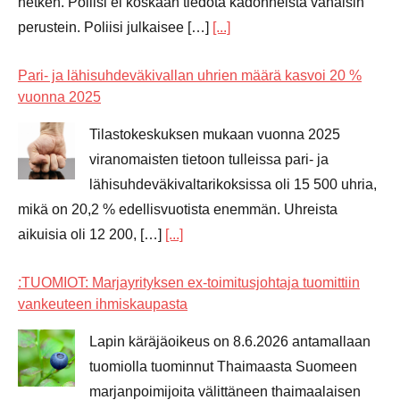
hetken. Poliisi ei koskaan tiedota kadonneista vähäisin
perustein. Poliisi julkaisee […]
[...]
Pari- ja lähisuhdeväkivallan uhrien määrä kasvoi 20 %
vuonna 2025
Tilastokeskuksen mukaan vuonna 2025
viranomaisten tietoon tulleissa pari- ja
lähisuhdeväkivaltarikoksissa oli 15 500 uhria,
mikä on 20,2 % edellisvuotista enemmän. Uhreista
aikuisia oli 12 200, […]
[...]
:TUOMIOT: Marjayrityksen ex-toimitusjohtaja tuomittiin
vankeuteen ihmiskaupasta
Lapin käräjäoikeus on 8.6.2026 antamallaan
tuomiolla tuominnut Thaimaasta Suomeen
marjanpoimijoita välittäneen thaimaalaisen