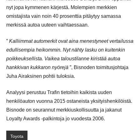
nyt jopa kymmenen kärjestä. Molempien merkkien
omistajista vain noin 40 prosenttia pitäytyy samassa
merkissä autoa uuteen vaihtaessaan.
”
Kalliimmat automerkit ovat aina menestyneet vertailussa
edullisempia heikommin. Nyt nähty lasku on kuitenkin
poikkeuksellista. Vaikea taloustilanne kiristää autoa
hankkivan kukkaron nyörejä
”, Bisnoden toimitusjohtaja
Juha Airaksinen pohtii tuloksia.
Analyysi perustuu Trafin tietoihin kaikista uuden
henkilöauton vuonna 2015 ostaneista yksityishenkilöistä.
Bisnode on seurannut merkkiuskollisuutta ja jakanut
Loyalty Awards -palkintoja jo vuodesta 2006.
Toyota