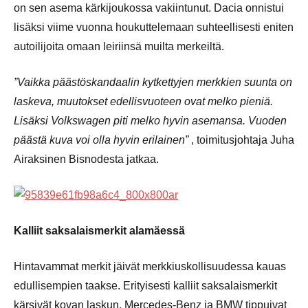
on sen asema kärkijoukossa vakiintunut. Dacia onnistui
lisäksi viime vuonna houkuttelemaan suhteellisesti eniten
autoilijoita omaan leiriinsä muilta merkeiltä.
”Vaikka päästöskandaalin kytkettyjen merkkien suunta on
laskeva, muutokset edellisvuoteen ovat melko pieniä.
Lisäksi Volkswagen piti melko hyvin asemansa. Vuoden
päästä kuva voi olla hyvin erilainen”
, toimitusjohtaja Juha
Airaksinen Bisnodesta jatkaa.
Kalliit saksalaismerkit alamäessä
Hintavammat merkit jäivät merkkiuskollisuudessa kauas
edullisempien taakse. Erityisesti kalliit saksalaismerkit
kärsivät kovan laskun. Mercedes-Benz ja BMW tippuivat