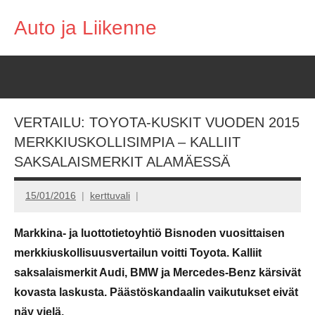
Skip
Auto ja Liikenne
to
content
VERTAILU: TOYOTA-KUSKIT VUODEN 2015
MERKKIUSKOLLISIMPIA – KALLIIT
SAKSALAISMERKIT ALAMÄESSÄ
15/01/2016
kerttuvali
Markkina- ja luottotietoyhtiö Bisnoden vuosittaisen
merkkiuskollisuusvertailun voitti Toyota. Kalliit
saksalaismerkit Audi, BMW ja Mercedes-Benz kärsivät
kovasta laskusta. Päästöskandaalin vaikutukset eivät
näy vielä.