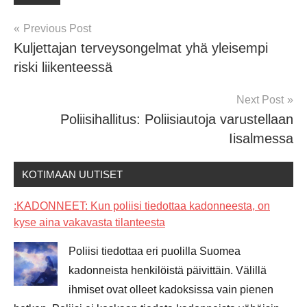
Post
Previous Post
Kuljettajan terveysongelmat yhä yleisempi
navigation
riski liikenteessä
Next Post
Poliisihallitus: Poliisiautoja varustellaan
Iisalmessa
KOTIMAAN UUTISET
:KADONNEET: Kun poliisi tiedottaa kadonneesta, on
kyse aina vakavasta tilanteesta
Poliisi tiedottaa eri puolilla Suomea
kadonneista henkilöistä päivittäin. Välillä
ihmiset ovat olleet kadoksissa vain pienen