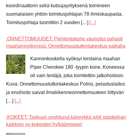
koordinaattorin sekä kutsujayrityksenä toimineen
suomalaisen yhtiön toimitusjohtajan 78 ihmiskaupasta.
Toimitusjohtaja tuomittiin 2 vuoden […]
[...]
:ONNETTOMUUDET: Pienlentokone vaurioitui pahasti
maahansyöksyssä, Onnettomuustutkintakeskus paikalla
Kannonkoskella syöksyi torstaina maahan
Piper Cherokee 180 -tyypin kone. Koneessa
oli vain lentäjä, joka toimitettiin jatkohoitoon.
Kuva: Onnettomuustutkintakeskus Poliisi, pelastuslaitos
ja ensihoito saivat ilmaliikenneonnettomuuteen liittyvän
[…]
[...]
:KOKEET: Taskuun unohtunut kännykkä johti opiskelijan
kaikkien yo-kokeiden hylkäämiseen