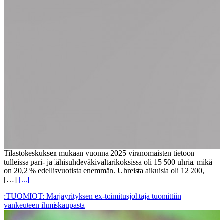
Tilastokeskuksen mukaan vuonna 2025 viranomaisten tietoon
tulleissa pari- ja lähisuhdeväkivaltarikoksissa oli 15 500 uhria, mikä
on 20,2 % edellisvuotista enemmän. Uhreista aikuisia oli 12 200,
[…]
[...]
:TUOMIOT: Marjayrityksen ex-toimitusjohtaja tuomittiin
vankeuteen ihmiskaupasta