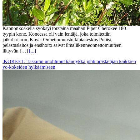
Kannonkoskella syöksyi torstaina maahan Piper Cherokee 180 -
tyypin kone. Koneessa oli vain lentäjä, joka toimitettiin
jatkohoitoon. Kuva: Onnettomuustutkintakeskus Poliisi,
pelastuslaitos ja ensihoito saivat ilmaliikenneonnettomuuteen
liittyvän […]
[...]
:KOKEET: Taskuun unohtunut kännykkä johti opiskelijan kaikkien
yo-kokeiden hylkäämiseen