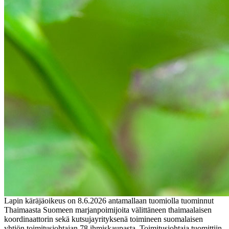
Lapin käräjäoikeus on 8.6.2026 antamallaan tuomiolla tuominnut
Thaimaasta Suomeen marjanpoimijoita välittäneen thaimaalaisen
koordinaattorin sekä kutsujayrityksenä toimineen suomalaisen
yhtiön toimitusjohtajan 78 ihmiskaupasta. Toimitusjohtaja tuomittiin