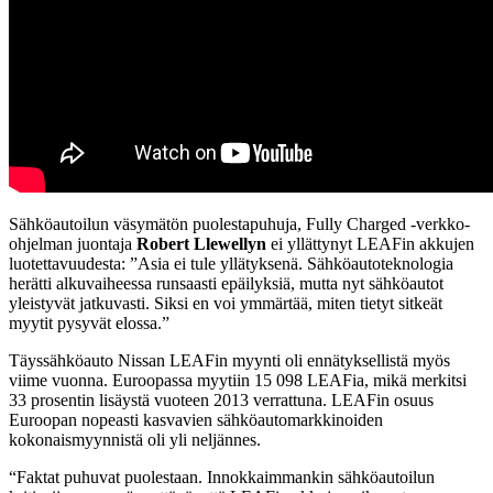
Sähköautoilun väsymätön puolestapuhuja, Fully Charged -verkko-
ohjelman juontaja
Robert Llewellyn
ei yllättynyt LEAFin akkujen
luotettavuudesta: ”Asia ei tule yllätyksenä. Sähköautoteknologia
herätti alkuvaiheessa runsaasti epäilyksiä, mutta nyt sähköautot
yleistyvät jatkuvasti. Siksi en voi ymmärtää, miten tietyt sitkeät
myytit pysyvät elossa.”
Täyssähköauto Nissan LEAFin myynti oli ennätyksellistä myös
viime vuonna. Euroopassa myytiin 15 098 LEAFia, mikä merkitsi
33 prosentin lisäystä vuoteen 2013 verrattuna. LEAFin osuus
Euroopan nopeasti kasvavien sähköautomarkkinoiden
kokonaismyynnistä oli yli neljännes.
“Faktat puhuvat puolestaan. Innokkaimmankin sähköautoilun