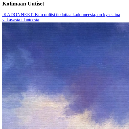
Kotimaan Uutiset
:KADONNEET: Kun poliisi tiedottaa kadonneesta, on kyse aina
vakavasta tilanteesta