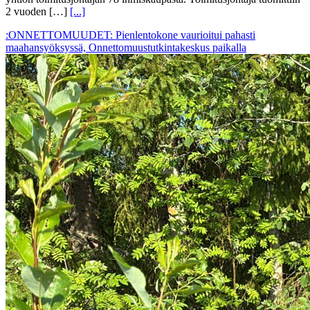
2 vuoden […]
[...]
:ONNETTOMUUDET: Pienlentokone vaurioitui pahasti
maahansyöksyssä, Onnettomuustutkintakeskus paikalla