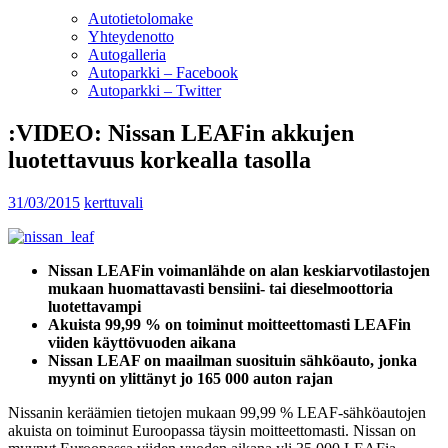
Autotietolomake
Yhteydenotto
Autogalleria
Autoparkki – Facebook
Autoparkki – Twitter
:VIDEO: Nissan LEAFin akkujen
luotettavuus korkealla tasolla
31/03/2015
kerttuvali
Nissan LEAFin voimanlähde on alan keskiarvotilastojen
mukaan huomattavasti bensiini- tai dieselmoottoria
luotettavampi
Akuista 99,99 % on toiminut moitteettomasti LEAFin
viiden käyttövuoden aikana
Nissan LEAF on maailman suosituin sähköauto, jonka
myynti on ylittänyt jo 165 000 auton rajan
Nissanin keräämien tietojen mukaan 99,99 % LEAF-sähköautojen
akuista on toiminut Euroopassa täysin moitteettomasti. Nissan on