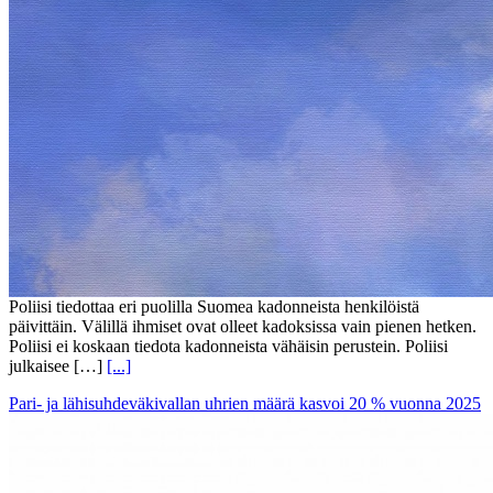
Poliisi tiedottaa eri puolilla Suomea kadonneista henkilöistä
päivittäin. Välillä ihmiset ovat olleet kadoksissa vain pienen hetken.
Poliisi ei koskaan tiedota kadonneista vähäisin perustein. Poliisi
julkaisee […]
[...]
Pari- ja lähisuhdeväkivallan uhrien määrä kasvoi 20 % vuonna 2025