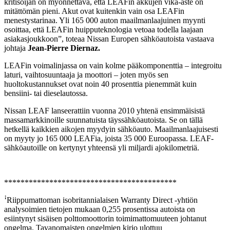
kritisoijan on myönnettävä, että LEAFin akkujen vika-aste on
mitättömän pieni. Akut ovat kuitenkin vain osa LEAFin
menestystarinaa. Yli 165 000 auton maailmanlaajuinen myynti
osoittaa, että LEAFin huipputeknologia vetoaa todella laajaan
asiakasjoukkoon”, toteaa Nissan Europen sähköautoista vastaava
johtaja
Jean-Pierre Diernaz.
LEAFin voimalinjassa on vain kolme pääkomponenttia – integroitu
laturi, vaihtosuuntaaja ja moottori – joten myös sen
huoltokustannukset ovat noin 40 prosenttia pienemmät kuin
bensiini- tai dieselautossa.
Nissan LEAF lanseerattiin vuonna 2010 yhtenä ensimmäisistä
massamarkkinoille suunnatuista täyssähköautoista. Se on tällä
hetkellä kaikkien aikojen myydyin sähköauto. Maailmanlaajuisesti
on myyty jo 165 000 LEAFia, joista 35 000 Euroopassa. LEAF-
sähköautoille on kertynyt yhteensä yli miljardi ajokilometriä.
******************************************
ꜞRiippumattoman isobritannialaisen Warranty Direct -yhtiön
analysoimien tietojen mukaan 0,255 prosentissa autoista on
esiintynyt sisäisen polttomoottorin toimimattomuuteen johtanut
ongelma. Tavanomaisten ongelmien kirjo ulottuu