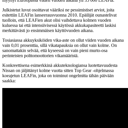
myynyt Euroopassa viiden vuoden aikana yli 35 000 LEAFia.
Julkistetut luvut osoittavat vääriksi ne pessimistiset arviot, joita
esitettiin LEAFin lanseerausvuonna 2010. Epäilijät ounastelivat
tuolloin, että LEAFien akut olisi vaihdettava kolmen vuoden
kuluessa tai että intensiivisessä käytössä akkukapasiteetti laskisi
merkittävästi jo ensimmäisen käyttövuoden aikana.
Tosiasiassa akkuyksiköiden vika-aste on ollut viiden vuoden aikana
vain 0,01 prosenttia, sillä vikatapauksia on ollut vain kolme. On
sanomattakin selvää, että kyseessä on vain pieni murto-osa
perinteisten polttomoottorien vikamääristä.
Konkreettisena esimerkkinä akkuteknologiansa luotettavuudesta
Nissan on jäljittänyt kolme vuotta sitten Top Gear -ohjelmassa
koeajetun LEAFin, joka on toiminut ongelmitta tähän päivään
saakka: