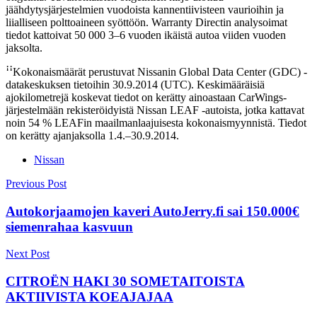
jäähdytysjärjestelmien vuodoista kannentiivisteen vaurioihin ja
liialliseen polttoaineen syöttöön. Warranty Directin analysoimat
tiedot kattoivat 50 000 3–6 vuoden ikäistä autoa viiden vuoden
jaksolta.
ꜞꜞKokonaismäärät perustuvat Nissanin Global Data Center (GDC) -
datakeskuksen tietoihin 30.9.2014 (UTC). Keskimääräisiä
ajokilometrejä koskevat tiedot on kerätty ainoastaan CarWings-
järjestelmään rekisteröidyistä Nissan LEAF -autoista, jotka kattavat
noin 54 % LEAFin maailmanlaajuisesta kokonaismyynnistä. Tiedot
on kerätty ajanjaksolla 1.4.–30.9.2014.
Nissan
Post
Previous Post
navigation
Autokorjaamojen kaveri AutoJerry.fi sai 150.000€
siemenrahaa kasvuun
Next Post
CITROËN HAKI 30 SOMETAITOISTA
AKTIIVISTA KOEAJAJAA