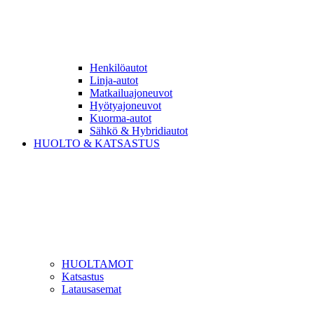
Henkilöautot
Linja-autot
Matkailuajoneuvot
Hyötyajoneuvot
Kuorma-autot
Sähkö & Hybridiautot
HUOLTO & KATSASTUS
HUOLTAMOT
Katsastus
Latausasemat