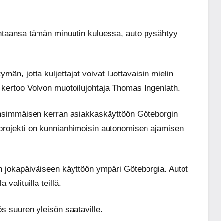
llintaansa tämän minuutin kuluessa, auto pysähtyy
män, jotta kuljettajat voivat luottavaisin mielin
en, kertoo Volvon muotoilujohtaja Thomas Ingenlath.
a ensimmäisen kerran asiakkaskäyttöön Göteborgin
rojekti on kunnianhimoisin autonomisen ajamisen
en jokapäiväiseen käyttöön ympäri Göteborgia. Autot
valituilla teillä.
ös suuren yleisön saataville.