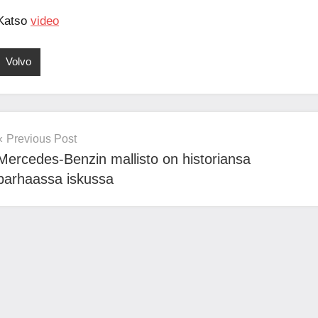
Katso
video
Volvo
Post
Previous Post
Mercedes-Benzin mallisto on historiansa
navigation
parhaassa iskussa