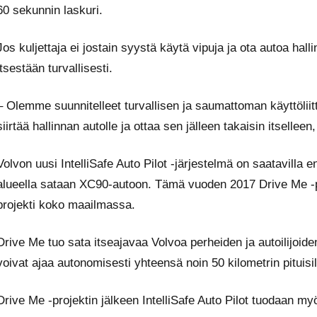
60 sekunnin laskuri.
Jos kuljettaja ei jostain syystä käytä vipuja ja ota autoa ha
itsestään turvallisesti.
– Olemme suunnitelleet turvallisen ja saumattoman käyttöliitty
siirtää hallinnan autolle ja ottaa sen jälleen takaisin itselle
Volvon uusi IntelliSafe Auto Pilot -järjestelmä on saatavill
alueella sataan XC90-autoon. Tämä vuoden 2017 Drive Me -p
projekti koko maailmassa.
Drive Me tuo sata itseajavaa Volvoa perheiden ja autoilijoid
voivat ajaa autonomisesti yhteensä noin 50 kilometrin pituisilla 
Drive Me -projektin jälkeen IntelliSafe Auto Pilot tuodaan my