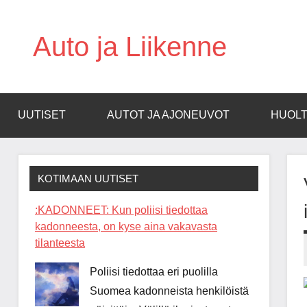
Skip
to
Auto ja Liikenne
content
UUTISET
AUTOT JA AJONEUVOT
HUOLT
KOTIMAAN UUTISET
:KADONNEET: Kun poliisi tiedottaa
kadonneesta, on kyse aina vakavasta
tilanteesta
Poliisi tiedottaa eri puolilla
Suomea kadonneista henkilöistä