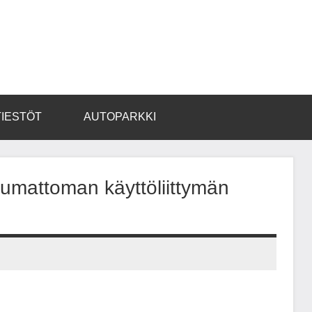
TIESTÖT
AUTOPARKKI
saumattoman käyttöliittymän