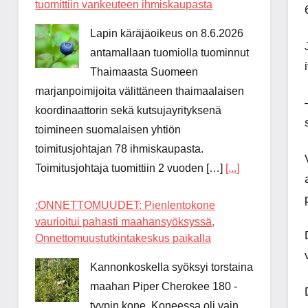
tuomittiin vankeuteen ihmiskaupasta
Lapin käräjäoikeus on 8.6.2026
antamallaan tuomiolla tuominnut
Thaimaasta Suomeen
marjanpoimijoita välittäneen thaimaalaisen
koordinaattorin sekä kutsujayrityksenä
toimineen suomalaisen yhtiön
toimitusjohtajan 78 ihmiskaupasta.
Toimitusjohtaja tuomittiin 2 vuoden […]
[...]
:ONNETTOMUUDET: Pienlentokone
vaurioitui pahasti maahansyöksyssä,
Onnettomuustutkintakeskus paikalla
Kannonkoskella syöksyi torstaina
maahan Piper Cherokee 180 -
tyypin kone. Koneessa oli vain