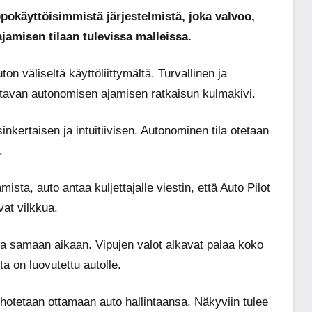
ppokäyttöisimmistä järjestelmistä, joka valvoo,
ajamisen tilaan tulevissa malleissa.
on väliseltä käyttöliittymältä. Turvallinen ja
ttavan autonomisen ajamisen ratkaisun kulmakivi.
sinkertaisen ja intuitiivisen. Autonominen tila otetaan
.
sta, auto antaa kuljettajalle viestin, että Auto Pilot
at vilkkua.
uja samaan aikaan. Vipujen valot alkavat palaa koko
ta on luovutettu autolle.
hotetaan ottamaan auto hallintaansa. Näkyviin tulee