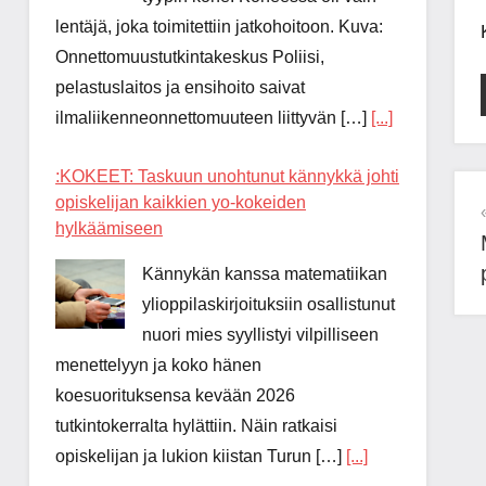
lentäjä, joka toimitettiin jatkohoitoon. Kuva:
Onnettomuustutkintakeskus Poliisi,
pelastuslaitos ja ensihoito saivat
ilmaliikenneonnettomuuteen liittyvän […]
[...]
:KOKEET: Taskuun unohtunut kännykkä johti
opiskelijan kaikkien yo-kokeiden
hylkäämiseen
Kännykän kanssa matematiikan
ylioppilaskirjoituksiin osallistunut
nuori mies syyllistyi vilpilliseen
menettelyyn ja koko hänen
koesuorituksensa kevään 2026
tutkintokerralta hylättiin. Näin ratkaisi
opiskelijan ja lukion kiistan Turun […]
[...]