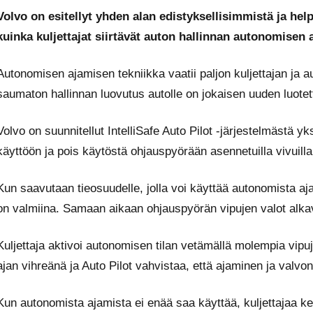
Volvo on esitellyt yhden alan edistyksellisimmistä ja hel
kuinka kuljettajat siirtävät auton hallinnan autonomisen 
Autonomisen ajamisen tekniikka vaatii paljon kuljettajan ja aut
saumaton hallinnan luovutus autolle on jokaisen uuden luote
Volvo on suunnitellut IntelliSafe Auto Pilot -järjestelmästä yk
käyttöön ja pois käytöstä ohjauspyörään asennetuilla vivuilla
Kun saavutaan tieosuudelle, jolla voi käyttää autonomista ajami
on valmiina. Samaan aikaan ohjauspyörän vipujen valot alkav
Kuljettaja aktivoi autonomisen tilan vetämällä molempia vip
ajan vihreänä ja Auto Pilot vahvistaa, että ajaminen ja valvon
Kun autonomista ajamista ei enää saa käyttää, kuljettajaa ke