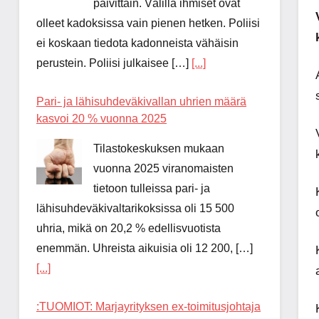
päivittäin. Välillä ihmiset ovat
olleet kadoksissa vain pienen hetken. Poliisi
ei koskaan tiedota kadonneista vähäisin
perustein. Poliisi julkaisee […]
[...]
Pari- ja lähisuhdeväkivallan uhrien määrä
kasvoi 20 % vuonna 2025
Tilastokeskuksen mukaan
vuonna 2025 viranomaisten
tietoon tulleissa pari- ja
lähisuhdeväkivaltarikoksissa oli 15 500
uhria, mikä on 20,2 % edellisvuotista
enemmän. Uhreista aikuisia oli 12 200, […]
[...]
:TUOMIOT: Marjayrityksen ex-toimitusjohtaja