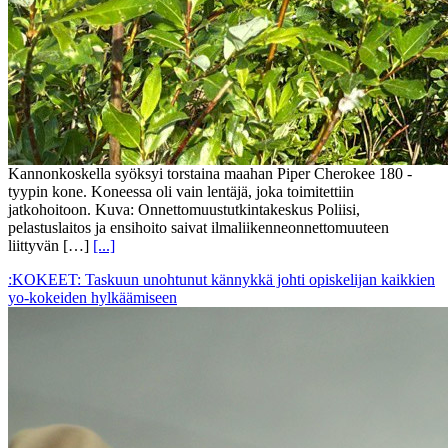
Kannonkoskella syöksyi torstaina maahan Piper Cherokee 180 -
tyypin kone. Koneessa oli vain lentäjä, joka toimitettiin
jatkohoitoon. Kuva: Onnettomuustutkintakeskus Poliisi,
pelastuslaitos ja ensihoito saivat ilmaliikenneonnettomuuteen
liittyvän […]
[...]
:KOKEET: Taskuun unohtunut kännykkä johti opiskelijan kaikkien
yo-kokeiden hylkäämiseen