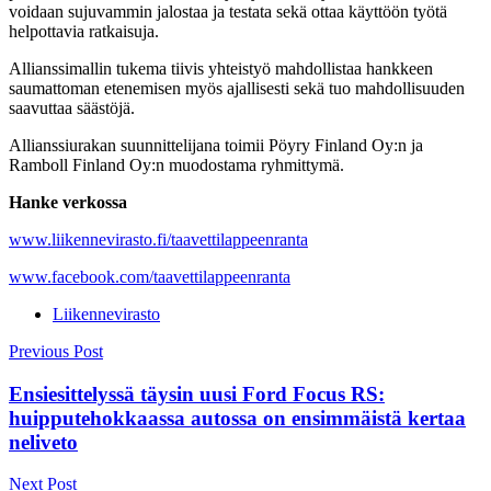
voidaan sujuvammin jalostaa ja testata sekä ottaa käyttöön työtä
helpottavia ratkaisuja.
Allianssimallin tukema tiivis yhteistyö mahdollistaa hankkeen
saumattoman etenemisen myös ajallisesti sekä tuo mahdollisuuden
saavuttaa säästöjä.
Allianssiurakan suunnittelijana toimii Pöyry Finland Oy:n ja
Ramboll Finland Oy:n muodostama ryhmittymä.
Hanke verkossa
www.liikennevirasto.fi/taavettilappeenranta
www.facebook.com/taavettilappeenranta
Liikennevirasto
Post
Previous Post
navigation
Ensiesittelyssä täysin uusi Ford Focus RS:
huipputehokkaassa autossa on ensimmäistä kertaa
neliveto
Next Post