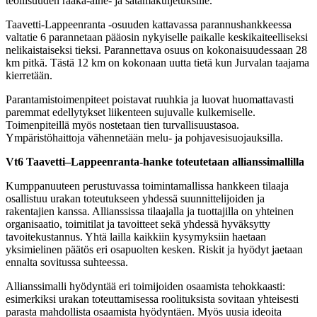
teollisuuden raaka-aine- ja satamakuljetuksille.
Taavetti-Lappeenranta -osuuden kattavassa parannushankkeessa
valtatie 6 parannetaan pääosin nykyiselle paikalle keskikaiteelliseksi
nelikaistaiseksi tieksi. Parannettava osuus on kokonaisuudessaan 28
km pitkä. Tästä 12 km on kokonaan uutta tietä kun Jurvalan taajama
kierretään.
Parantamistoimenpiteet poistavat ruuhkia ja luovat huomattavasti
paremmat edellytykset liikenteen sujuvalle kulkemiselle.
Toimenpiteillä myös nostetaan tien turvallisuustasoa.
Ympäristöhaittoja vähennetään melu- ja pohjavesisuojauksilla.
Vt6 Taavetti–Lappeenranta-hanke toteutetaan allianssimallilla
Kumppanuuteen perustuvassa toimintamallissa hankkeen tilaaja
osallistuu urakan toteutukseen yhdessä suunnittelijoiden ja
rakentajien kanssa. Allianssissa tilaajalla ja tuottajilla on yhteinen
organisaatio, toimitilat ja tavoitteet sekä yhdessä hyväksytty
tavoitekustannus. Yhtä lailla kaikkiin kysymyksiin haetaan
yksimielinen päätös eri osapuolten kesken. Riskit ja hyödyt jaetaan
ennalta sovitussa suhteessa.
Allianssimalli hyödyntää eri toimijoiden osaamista tehokkaasti:
esimerkiksi urakan toteuttamisessa roolituksista sovitaan yhteisesti
parasta mahdollista osaamista hyödyntäen. Myös uusia ideoita