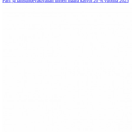
Pari- ja lähisuhdeväkivallan uhrien määrä kasvoi 20 % vuonna 2025