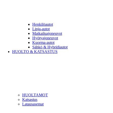
Henkilöautot
Linja-autot
Matkailuajoneuvot
Hyötyajoneuvot
Kuorma-autot
Sähkö & Hybridiautot
HUOLTO & KATSASTUS
HUOLTAMOT
Katsastus
Latausasemat