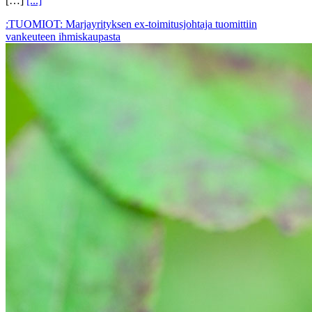
[…]
[...]
:TUOMIOT: Marjayrityksen ex-toimitusjohtaja tuomittiin
vankeuteen ihmiskaupasta