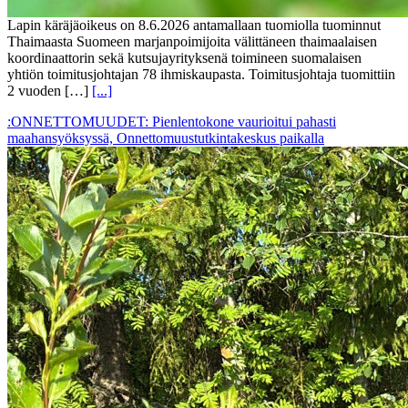
Lapin käräjäoikeus on 8.6.2026 antamallaan tuomiolla tuominnut
Thaimaasta Suomeen marjanpoimijoita välittäneen thaimaalaisen
koordinaattorin sekä kutsujayrityksenä toimineen suomalaisen
yhtiön toimitusjohtajan 78 ihmiskaupasta. Toimitusjohtaja tuomittiin
2 vuoden […]
[...]
:ONNETTOMUUDET: Pienlentokone vaurioitui pahasti
maahansyöksyssä, Onnettomuustutkintakeskus paikalla