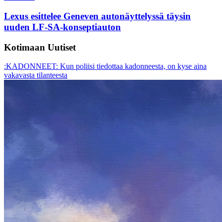
Lexus esittelee Geneven autonäyttelyssä täysin
uuden LF-SA-konseptiauton
Kotimaan Uutiset
:KADONNEET: Kun poliisi tiedottaa kadonneesta, on kyse aina
vakavasta tilanteesta