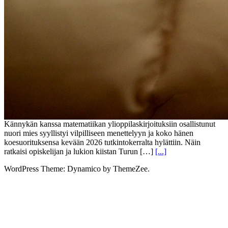
Kännykän kanssa matematiikan ylioppilaskirjoituksiin osallistunut
nuori mies syyllistyi vilpilliseen menettelyyn ja koko hänen
koesuorituksensa kevään 2026 tutkintokerralta hylättiin. Näin
ratkaisi opiskelijan ja lukion kiistan Turun […]
[...]
WordPress Theme: Dynamico by ThemeZee.