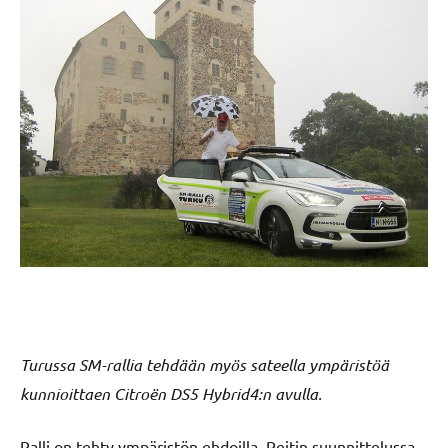
Turussa SM-rallia tehdään myös sateella ympäristöä
kunnioittaen Citroën DS5 Hybrid4:n avulla.
Ralli on tehty ympäristön ehdoilla. Reitin suunnittelussa