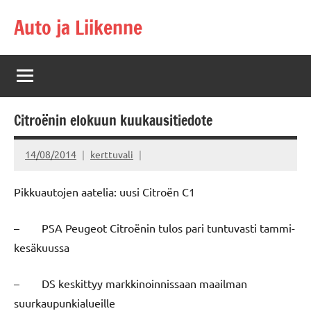
Skip
Auto ja Liikenne
to
content
Citroënin elokuun kuukausitiedote
14/08/2014
kerttuvali
Pikkuautojen aatelia: uusi Citroën C1
– PSA Peugeot Citroënin tulos pari tuntuvasti tammi-
kesäkuussa
– DS keskittyy markkinoinnissaan maailman
suurkaupunkialueille