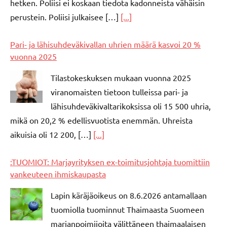
hetken. Poliisi ei koskaan tiedota kadonneista vähäisin
perustein. Poliisi julkaisee […]
[...]
Pari- ja lähisuhdeväkivallan uhrien määrä kasvoi 20 %
vuonna 2025
Tilastokeskuksen mukaan vuonna 2025
viranomaisten tietoon tulleissa pari- ja
lähisuhdeväkivaltarikoksissa oli 15 500 uhria,
mikä on 20,2 % edellisvuotista enemmän. Uhreista
aikuisia oli 12 200, […]
[...]
:TUOMIOT: Marjayrityksen ex-toimitusjohtaja tuomittiin
vankeuteen ihmiskaupasta
Lapin käräjäoikeus on 8.6.2026 antamallaan
tuomiolla tuominnut Thaimaasta Suomeen
marjanpoimijoita välittäneen thaimaalaisen