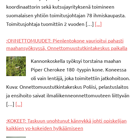
koordinaattorin sekä kutsujayrityksenä toimineen
suomalaisen yhtiön toimitusjohtajan 78 ihmiskaupasta.
Toimitusjohtaja tuomittiin 2 vuoden […]
[...]
:ONNETTOMUUDET: Pienlentokone vaurioitui pahasti
maahansyöksyssä, Onnettomuustutkintakeskus paikalla
Kannonkoskella syöksyi torstaina maahan
Piper Cherokee 180 -tyypin kone. Koneessa
oli vain lentäjä, joka toimitettiin jatkohoitoon.
Kuva: Onnettomuustutkintakeskus Poliisi, pelastuslaitos
ja ensihoito saivat ilmaliikenneonnettomuuteen liittyvän
[…]
[...]
:KOKEET: Taskuun unohtunut kännykkä johti opiskelijan
kaikkien yo-kokeiden hylkäämiseen