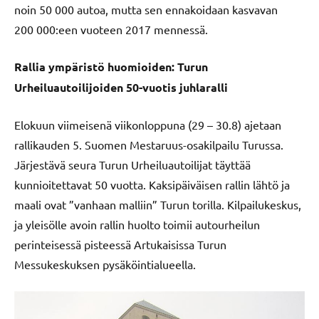
noin 50 000 autoa, mutta sen ennakoidaan kasvavan
200 000:een vuoteen 2017 mennessä.
Rallia ympäristö huomioiden: Turun
Urheiluautoilijoiden 50-vuotis juhlaralli
Elokuun viimeisenä viikonloppuna (29 – 30.8) ajetaan
rallikauden 5. Suomen Mestaruus-osakilpailu Turussa.
Järjestävä seura Turun Urheiluautoilijat täyttää
kunnioitettavat 50 vuotta. Kaksipäiväisen rallin lähtö ja
maali ovat ”vanhaan malliin” Turun torilla. Kilpailukeskus,
ja yleisölle avoin rallin huolto toimii autourheilun
perinteisessä pisteessä Artukaisissa Turun
Messukeskuksen pysäköintialueella.