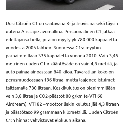
Uusi Citroën C1 on saatavana 3- ja 5-ovisina sekä täysin
uutena Airscape-avomallina. Persoonallinen C1 jatkaa
edeltäjänsä tiellä, jota on myyty yli 780 000 kappaletta
vuodesta 2005 lähtien. Suomessa C1:ä myytiin
parhaimmillaan 335 kappaletta vuonna 2010. Vain 3,46-
metrinen uuden C1:n kääntösäde on vain 4,8 metriä, ja
auto painaa ainoastaan 840 kiloa. Tavaratilan koko on
perusmuodossaan 196 litraa, mutta laajenee istuimet
taittamalla 780 litraan. Keskikulutus on pienimmillään
vain 3,8 litraa ja CO2-päästöt 88 g/km (e-VTi 68
Airdream). VTi 82 –moottorillakin kulutus jää 4,3 litraan
ja päästötaso 99 grammaan kilometrillä. Uuden Citroën
C1:n hinnat vahvistuvat elokuun aikana.