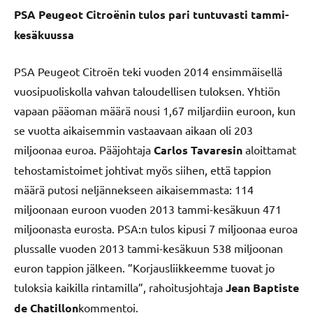
PSA Peugeot Citroënin tulos pari tuntuvasti tammi-
kesäkuussa
PSA Peugeot Citroën teki vuoden 2014 ensimmäisellä
vuosipuoliskolla vahvan taloudellisen tuloksen. Yhtiön
vapaan pääoman määrä nousi 1,67 miljardiin euroon, kun
se vuotta aikaisemmin vastaavaan aikaan oli 203
miljoonaa euroa. Pääjohtaja
Carlos Tavaresin
aloittamat
tehostamistoimet johtivat myös siihen, että tappion
määrä putosi neljännekseen aikaisemmasta: 114
miljoonaan euroon vuoden 2013 tammi-kesäkuun 471
miljoonasta eurosta. PSA:n tulos kipusi 7 miljoonaa euroa
plussalle vuoden 2013 tammi-kesäkuun 538 miljoonan
euron tappion jälkeen. ”Korjausliikkeemme tuovat jo
tuloksia kaikilla rintamilla”, rahoitusjohtaja
Jean Baptiste
de Chatillon
kommentoi.