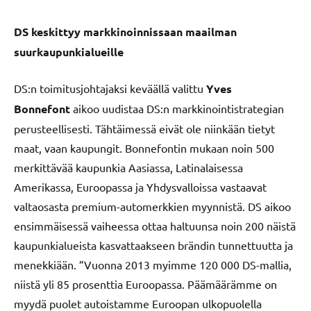
DS keskittyy markkinoinnissaan maailman
suurkaupunkialueille
DS:n toimitusjohtajaksi keväällä valittu
Yves
Bonnefont
aikoo uudistaa DS:n markkinointistrategian
perusteellisesti. Tähtäimessä eivät ole niinkään tietyt
maat, vaan kaupungit. Bonnefontin mukaan noin 500
merkittävää kaupunkia Aasiassa, Latinalaisessa
Amerikassa, Euroopassa ja Yhdysvalloissa vastaavat
valtaosasta premium-automerkkien myynnistä. DS aikoo
ensimmäisessä vaiheessa ottaa haltuunsa noin 200 näistä
kaupunkialueista kasvattaakseen brändin tunnettuutta ja
menekkiään. ”Vuonna 2013 myimme 120 000 DS-mallia,
niistä yli 85 prosenttia Euroopassa. Päämäärämme on
myydä puolet autoistamme Euroopan ulkopuolella