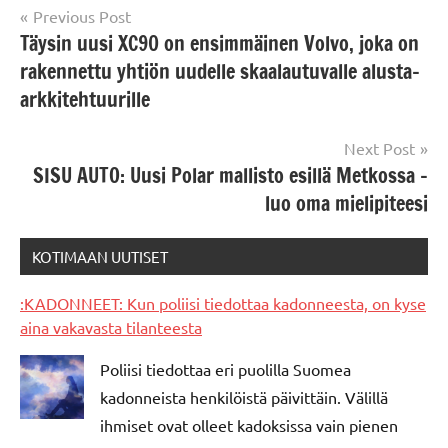
Post
Previous Post
Täysin uusi XC90 on ensimmäinen Volvo, joka on
navigation
rakennettu yhtiön uudelle skaalautuvalle alusta-
arkkitehtuurille
Next Post
SISU AUTO: Uusi Polar mallisto esillä Metkossa –
luo oma mielipiteesi
KOTIMAAN UUTISET
:KADONNEET: Kun poliisi tiedottaa kadonneesta, on kyse
aina vakavasta tilanteesta
Poliisi tiedottaa eri puolilla Suomea
kadonneista henkilöistä päivittäin. Välillä
ihmiset ovat olleet kadoksissa vain pienen