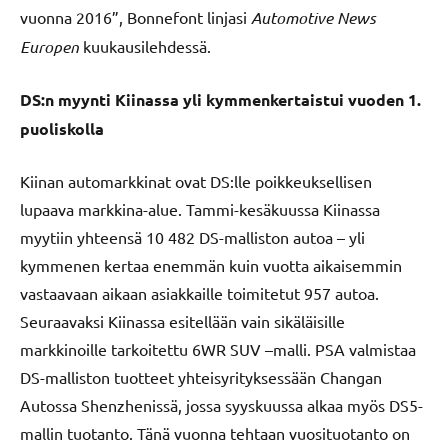
vuonna 2016”, Bonnefont linjasi
Automotive News
Europen
kuukausilehdessä.
DS:n myynti Kiinassa yli kymmenkertaistui vuoden 1.
puoliskolla
Kiinan automarkkinat ovat DS:lle poikkeuksellisen
lupaava markkina-alue. Tammi-kesäkuussa Kiinassa
myytiin yhteensä 10 482 DS-malliston autoa – yli
kymmenen kertaa enemmän kuin vuotta aikaisemmin
vastaavaan aikaan asiakkaille toimitetut 957 autoa.
Seuraavaksi Kiinassa esitellään vain sikäläisille
markkinoille tarkoitettu 6WR SUV –malli. PSA valmistaa
DS-malliston tuotteet yhteisyrityksessään Changan
Autossa Shenzhenissä, jossa syyskuussa alkaa myös DS5-
mallin tuotanto. Tänä vuonna tehtaan vuosituotanto on