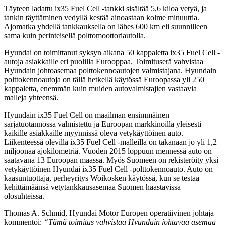
Täyteen ladattu ix35 Fuel Cell -tankki sisältää 5,6 kiloa vetyä, ja
tankin täyttäminen vedyllä kestää ainoastaan kolme minuuttia.
Ajomatka yhdellä tankkauksella on lähes 600 km eli suunnilleen
sama kuin perinteisellä polttomoottoriautolla.
Hyundai on toimittanut syksyn aikana 50 kappaletta ix35 Fuel Cell -
autoja asiakkaille eri puolilla Eurooppaa. Toimituserä vahvistaa
Hyundain johtoasemaa polttokennoautojen valmistajana. Hyundain
polttokennoautoja on tällä hetkellä käytössä Euroopassa yli 250
kappaletta, enemmän kuin muiden autovalmistajien vastaavia
malleja yhteensä.
Hyundain ix35 Fuel Cell on maailman ensimmäinen
sarjatuotannossa valmistettu ja Euroopan markkinoilla yleisesti
kaikille asiakkaille myynnissä oleva vetykäyttöinen auto.
Liikenteessä olevilla ix35 Fuel Cell -malleilla on takanaan jo yli 1,2
miljoonaa ajokilometriä. Vuoden 2015 loppuun mennessä auto on
saatavana 13 Euroopan maassa. Myös Suomeen on rekisteröity yksi
vetykäyttöinen Hyundai ix35 Fuel Cell -polttokennoauto. Auto on
kaasuntuottaja, perheyritys Woikosken käytössä, kun se testaa
kehittämäänsä vetytankkausasemaa Suomen haastavissa
olosuhteissa.
Thomas A. Schmid, Hyundai Motor Europen operatiivinen johtaja
kommentoi:
“Tämä toimitus vahvistaa Hyundain johtavaa asemaa