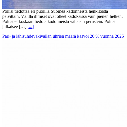
Poliisi tiedottaa eri puolilla Suomea kadonneista henkilöistä
päivittäin. Välillä ihmiset ovat olleet kadoksissa vain pienen hetken.
Poliisi ei koskaan tiedota kadonneista vähäisin perustein. Poliisi
julkaisee […]
[...]
Pari- ja lähisuhdeväkivallan uhrien määrä kasvoi 20 % vuonna 2025