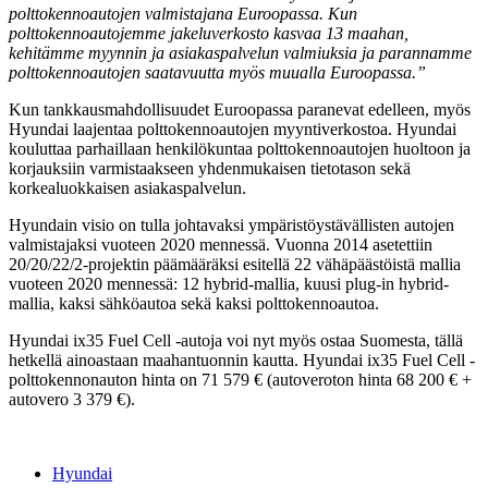
polttokennoautojen valmistajana Euroopassa. Kun
polttokennoautojemme jakeluverkosto kasvaa 13 maahan,
kehitämme myynnin ja asiakaspalvelun valmiuksia ja parannamme
polttokennoautojen saatavuutta myös muualla Euroopassa.”
Kun tankkausmahdollisuudet Euroopassa paranevat edelleen, myös
Hyundai laajentaa polttokennoautojen myyntiverkostoa. Hyundai
kouluttaa parhaillaan henkilökuntaa polttokennoautojen huoltoon ja
korjauksiin varmistaakseen yhdenmukaisen tietotason sekä
korkealuokkaisen asiakaspalvelun.
Hyundain visio on tulla johtavaksi ympäristöystävällisten autojen
valmistajaksi vuoteen 2020 mennessä. Vuonna 2014 asetettiin
20/20/22/2-projektin päämääräksi esitellä 22 vähäpäästöistä mallia
vuoteen 2020 mennessä: 12 hybrid-mallia, kuusi plug-in hybrid-
mallia, kaksi sähköautoa sekä kaksi polttokennoautoa.
Hyundai ix35 Fuel Cell -autoja voi nyt myös ostaa Suomesta, tällä
hetkellä ainoastaan maahantuonnin kautta. Hyundai ix35 Fuel Cell -
polttokennonauton hinta on 71 579 € (autoveroton hinta 68 200 € +
autovero 3 379 €).
Hyundai