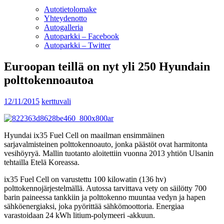
Autotietolomake
Yhteydenotto
Autogalleria
Autoparkki – Facebook
Autoparkki – Twitter
Euroopan teillä on nyt yli 250 Hyundain
polttokennoautoa
12/11/2015
kerttuvali
Hyundai ix35 Fuel Cell on maailman ensimmäinen
sarjavalmisteinen polttokennoauto, jonka päästöt ovat harmitonta
vesihöyryä. Mallin tuotanto aloitettiin vuonna 2013 yhtiön Ulsanin
tehtailla Etelä Koreassa.
ix35 Fuel Cell on varustettu 100 kilowatin (136 hv)
polttokennojärjestelmällä. Autossa tarvittava vety on säilötty 700
barin paineessa tankkiin ja polttokenno muuntaa vedyn ja hapen
sähköenergiaksi, joka pyörittää sähkömoottoria. Energiaa
varastoidaan 24 kWh litium-polymeeri -akkuun.