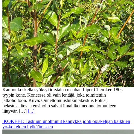
Kannonkoskella syöksyi torstaina maahan Piper Cherokee 180 -
tyypin kone. Koneessa oli vain lentäjä, joka toimitettiin
jatkohoitoon. Kuva: Onnettomuustutkintakeskus Poliisi,
pelastuslaitos ja ensihoito saivat ilmaliikenneonnettomuuteen
liittyvän […]
[...]
:KOKEET: Taskuun unohtunut kännykkä johti opiskelijan kaikkien
yo-kokeiden hylkäämiseen