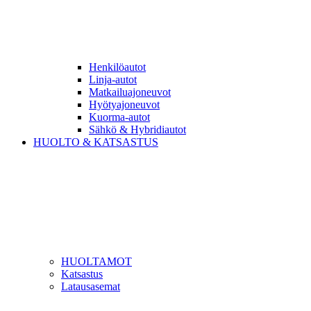
Henkilöautot
Linja-autot
Matkailuajoneuvot
Hyötyajoneuvot
Kuorma-autot
Sähkö & Hybridiautot
HUOLTO & KATSASTUS
HUOLTAMOT
Katsastus
Latausasemat