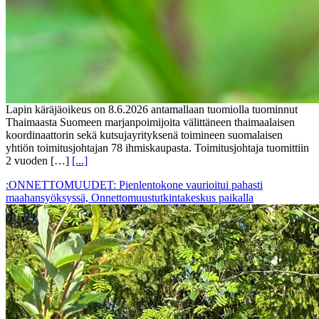
Lapin käräjäoikeus on 8.6.2026 antamallaan tuomiolla tuominnut
Thaimaasta Suomeen marjanpoimijoita välittäneen thaimaalaisen
koordinaattorin sekä kutsujayrityksenä toimineen suomalaisen
yhtiön toimitusjohtajan 78 ihmiskaupasta. Toimitusjohtaja tuomittiin
2 vuoden […]
[...]
:ONNETTOMUUDET: Pienlentokone vaurioitui pahasti
maahansyöksyssä, Onnettomuustutkintakeskus paikalla