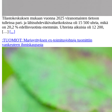
Tilastokeskuksen mukaan vuonna 2025 viranomaisten tietoon
tulleissa pari- ja lähisuhdeväkivaltarikoksissa oli 15 500 uhria, mikä
on 20,2 % edellisvuotista enemmän. Uhreista aikuisia oli 12 200,
[…]
[...]
:TUOMIOT: Marjayrityksen ex-toimitusjohtaja tuomittiin
vankeuteen ihmiskaupasta